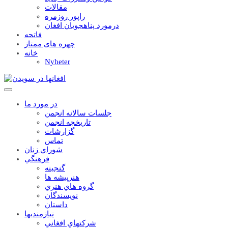
مقالات
راپور روزمره
درمورد پناهجويان افغان
فاتحه
چهره های ممتاز
خانه
Nyheter
در مورد ما
جلسات سالانه انجمن
تاریخچه انجمن
گزارشات
تماس
شوراي زنان
فرهنگي
گنجينه
هنرپيشه ها
گروه هاي هنري
نويسندگان
داستان
نيازمنديها
شرکتهاي افغاني