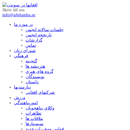
Skriv till oss
info@afghanha.se
در مورد ما
جلسات سالانه انجمن
تاریخچه انجمن
گزارشات
تماس
شوراي زنان
فرهنگي
گنجينه
هنرپيشه ها
گروه هاي هنري
نويسندگان
داستان
نيازمنديها
شرکتهاي افغاني
ورزش
امورپناهندگي
وکلاي پناهجويان
تظاهرات
ملاقات ها
سيمينارها
قوانين ومقررات جديد