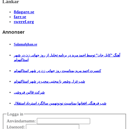
Länkar
8dagare.se
farr.se
sweref.org
Annonser
Salamafghan.se
آهنگ ”کابل جان” توسط احمد مرید در برنامه تجلیل از روز جهانی زن در شهر
استاکهولم
کنسرت احمد مرید بمناسبت روز جهانی زن در شهر استاکهولم
شب غزل وشعر با مجتبی محب در شهر استاکهولم
شرکت قالین فروشی
شب فرهنگی افغانها بمناسبت نودونهمین سالگرد استرداد استقلال
Logga in
Användarnamn:
Lösenord: