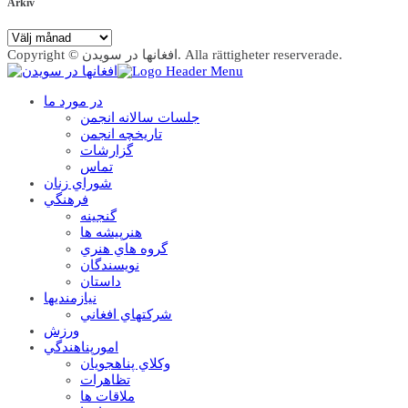
Arkiv
Arkiv
Copyright © افغانها در سویدن. Alla rättigheter reserverade.
در مورد ما
جلسات سالانه انجمن
تاریخچه انجمن
گزارشات
تماس
شوراي زنان
فرهنگي
گنجينه
هنرپيشه ها
گروه هاي هنري
نويسندگان
داستان
نيازمنديها
شرکتهاي افغاني
ورزش
امورپناهندگي
وکلاي پناهجويان
تظاهرات
ملاقات ها