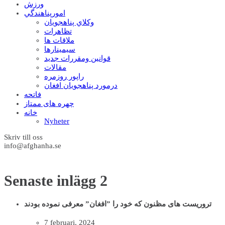
ورزش
امورپناهندگي
وکلاي پناهجويان
تظاهرات
ملاقات ها
سيمينارها
قوانين ومقررات جديد
مقالات
راپور روزمره
درمورد پناهجويان افغان
فاتحه
چهره های ممتاز
خانه
Nyheter
Skriv till oss
info@afghanha.se
Senaste inlägg 2
تروریست های مظنون که خود را ”افغان” معرفی نموده بودند
7 februari, 2024