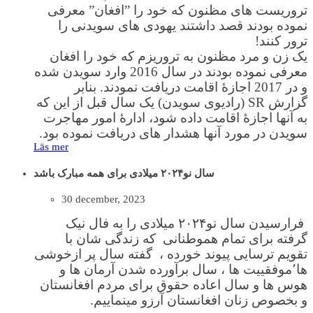
تروریست های مظنون که خود را ”افغان” معرفی
نموده بودند قصد داشتند یهودی های سویدنی را
ترور کنند!
یک زن و مرد مظنون به تروریزم که خود را افغان
معرفی نموده بودند در سال 2016 وارد سویدن شده
و در 2017 اجازۀ اقامت دریافت نمودند. بنابر
گزارش SR (رادیوی سویدن) یک سال قبل از این که
به آنها اجازۀ اقامت داده شود، ادارۀ امور مهاجرت
سویدن در مورد آنها هشدار های دریافت نموده بود.
Läs mer
سال نو۲۰۲۴ میلادی برای همه مبارک باشد
30 december, 2023
فرارسیدن سال نو۲۰۲۴ میلادی را به فال نیک
گرفته برای تمام هموطنانی که زندگی شان با
تقویم ترسایی پیوند خورده ، گفته سال پر ازخوشی
ها٬موفقییت ها ، سال برآورده شدن آرمان ها و
هوس ها و سال اعاده حقوق برای مردم افغانستان
و بخصوص زنان افغانستان آرزو مینماییم.