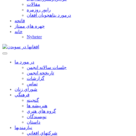
مقالات
راپور روزمره
درمورد پناهجويان افغان
فاتحه
چهره های ممتاز
خانه
Nyheter
در مورد ما
جلسات سالانه انجمن
تاریخچه انجمن
گزارشات
تماس
شوراي زنان
فرهنگي
گنجينه
هنرپيشه ها
گروه هاي هنري
نويسندگان
داستان
نيازمنديها
شرکتهاي افغاني