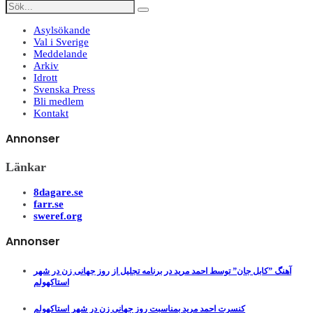
Asylsökande
Val i Sverige
Meddelande
Arkiv
Idrott
Svenska Press
Bli medlem
Kontakt
Annonser
Länkar
8dagare.se
farr.se
sweref.org
Annonser
آهنگ ”کابل جان” توسط احمد مرید در برنامه تجلیل از روز جهانی زن در شهر
استاکهولم
کنسرت احمد مرید بمناسبت روز جهانی زن در شهر استاکهولم