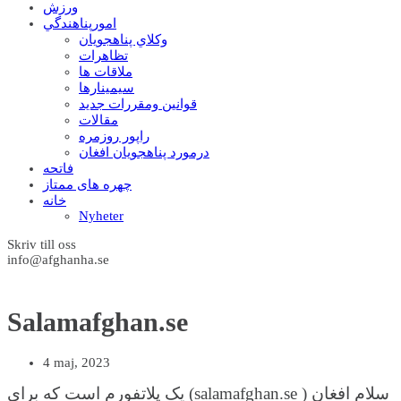
ورزش
امورپناهندگي
وکلاي پناهجويان
تظاهرات
ملاقات ها
سيمينارها
قوانين ومقررات جديد
مقالات
راپور روزمره
درمورد پناهجويان افغان
فاتحه
چهره های ممتاز
خانه
Nyheter
Skriv till oss
info@afghanha.se
Salamafghan.se
4 maj, 2023
سلام افغان ( salamafghan.se) یک پلاتفورم است که برای