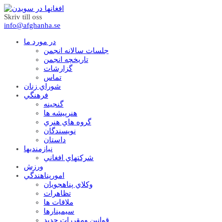
Skriv till oss
info@afghanha.se
در مورد ما
جلسات سالانه انجمن
تاریخچه انجمن
گزارشات
تماس
شوراي زنان
فرهنگي
گنجينه
هنرپيشه ها
گروه هاي هنري
نويسندگان
داستان
نيازمنديها
شرکتهاي افغاني
ورزش
امورپناهندگي
وکلاي پناهجويان
تظاهرات
ملاقات ها
سيمينارها
قوانين ومقررات جديد