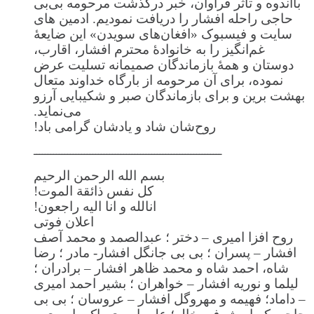
بااندوه و تأثر فراوان، خبر درگذشت مرحومه بی‌بی
حاجی راحله افشار را دریافت نمودیم. ادمین های
سایت و فیسبوک «افغان‌های سویدن» این ضایعهٔ
غم‌انگیز را به خانوادهٔ محترم افشار، اقارب،
دوستان و همهٔ بازماندگان صمیمانه تسلیت عرض
نموده، برای آن مرحومه از بارگاه خداوند متعال
بهشت برین و برای بازماندگان صبر و شکیبایی آرزو
می‌نماید.
روح‌شان شاد و یادشان گرامی باد!
ـــــــــــــــــــــــــــــــــــــــــــــــــــــــــــــــــــ
بسم الله الرحمن الرحیم
كل نفس ذائقة الموت!
انالله و انا الیه راجعون!
اعلان فوتی
روح افزا امیری – دختر ؛ عبدالصمد و محمد آصف
افشار – پسران ؛ بی بی جانگل افشار- مادر ؛ رضا
شاه، احمد شاه و محمد ظاهر افشار – برادران ؛
لیلما و نوریه افشار – خواهران ؛ بشیر احمد امیری
– داماد؛ فهیمه و مهروگل افشار – عروسان ؛ بی بی