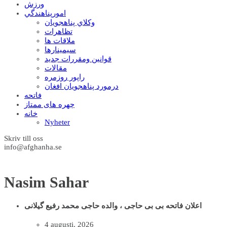
ورزش
امورپناهندگي
وکلاي پناهجويان
تظاهرات
ملاقات ها
سيمينارها
قوانين ومقررات جديد
مقالات
راپور روزمره
درمورد پناهجويان افغان
فاتحه
چهره های ممتاز
خانه
Nyheter
Skriv till oss
info@afghanha.se
Nasim Sahar
اعلان فاتحه بی بی حاجی ، والده حاجی محمد رفیع گیلانی
4 augusti, 2026