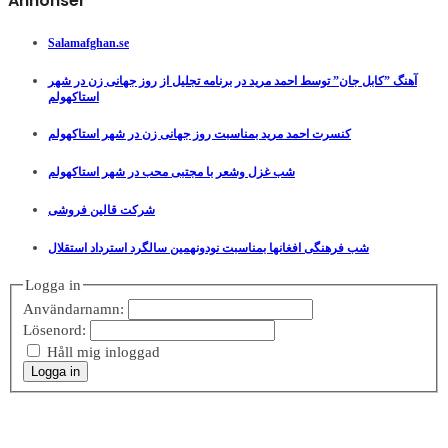
Annonser
Salamafghan.se
آهنگ ”کابل جان” توسط احمد مرید در برنامه تجلیل از روز جهانی زن در شهر
استاکهولم
کنسرت احمد مرید بمناسبت روز جهانی زن در شهر استاکهولم
شب غزل وشعر با مجتبی محب در شهر استاکهولم
شرکت قالین فروشی
شب فرهنگی افغانها بمناسبت نودونهمین سالگرد استرداد استقلال
Logga in
Användarnamn:
Lösenord:
Håll mig inloggad
Logga in