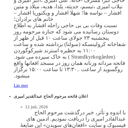
حاجی کبرا مشرف -خاله؛ علی امیری ،اکبر امیری و
نیلاب امیری ،تبسم، حدیثه، یلدا، هدیه، میلاد و متین
افشار – نواسه ها؛ شهلا افشار و ویکتوریا افشار –
خانم های برادران؛
نسبت وفات بی بی حاجی راحله افشار به اطلاع
دوستان رسانیده می شود که جنازه مرحومه روز
پنجشنبه ۲۳ جولای ساعت ۱۰ قبل از ظهر از
شفاخانه کرولینسکه (سولنا) برداشته شده و ساعت
۱۱:۰۰ به حظیره استرند شیرکوگوردن
(Strandkyrkogården ) به خاک سپرده می شود.
فاتحه مردانه وزنانه همان روز در مسجد افغانها واقع
روگسوید از ساعت ..۱۳:۳۰ تا ساعت ۱۵:۰۰ برگزار
میشود.
Läs mer
اعلان فاتحه مرحوم الحاج عبدالقدیر امیری
12 juli, 2026
با اندوه و تأثر، خبر درگذشت مرحوم الحاج
عبدالقادر امیری را دریافت نمودیم. ادمین های
فیسبوک و سایت «افغان‌های سویدن» این ضایعهٔ