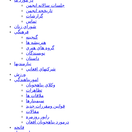
جلسات سالانه انجمن
تاریخچه انجمن
گزارشات
تماس
شوراي زنان
فرهنگي
گنجينه
هنرپيشه ها
گروه هاي هنري
نويسندگان
داستان
نيازمنديها
شرکتهاي افغاني
ورزش
امورپناهندگي
وکلاي پناهجويان
تظاهرات
ملاقات ها
سيمينارها
قوانين ومقررات جديد
مقالات
راپور روزمره
درمورد پناهجويان افغان
فاتحه