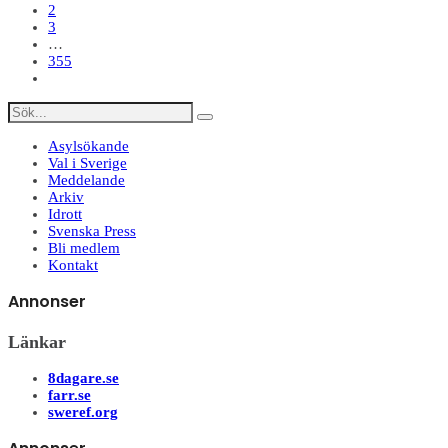
2
3
…
355
Asylsökande
Val i Sverige
Meddelande
Arkiv
Idrott
Svenska Press
Bli medlem
Kontakt
Annonser
Länkar
8dagare.se
farr.se
sweref.org