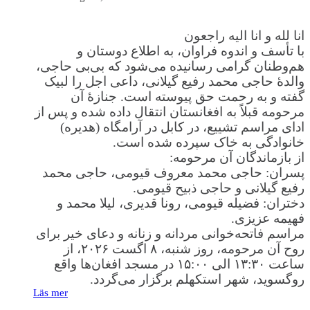
انا لله و انا الیه راجعون
با تأسف و اندوه فراوان، به اطلاع دوستان و
هم‌وطنان گرامی رسانیده می‌شود که بی‌بی حاجی،
والدهٔ حاجی محمد رفیع گیلانی، داعی اجل را لبیک
گفته و به رحمت حق پیوسته است. جنازهٔ آن
مرحومه قبلاً به افغانستان انتقال داده شده و پس از
ادای مراسم تشییع، در کابل در آرامگاه (هدیره)
خانوادگی به خاک سپرده شده است.
از بازماندگان آن مرحومه:
پسران: حاجی محمد معروف قیومی، حاجی محمد
رفیع گیلانی و حاجی ذبیح قیومی.
دختران: فضیله قیومی، رونا قدیری، لیلا محمد و
فهیمه عزیزی.
مراسم فاتحه‌خوانی مردانه و زنانه و دعای خیر برای
روح آن مرحومه، روز شنبه، ۸ اگست ۲۰۲۶، از
ساعت ۱۳:۳۰ الی ۱۵:۰۰ در مسجد افغان‌ها واقع
روگسوید، شهر استکهلم برگزار می‌گردد.
Läs mer