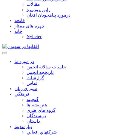
مقالات
راپور روزمره
درمورد پناهجويان افغان
فاتحه
چهره های ممتاز
خانه
Nyheter
در مورد ما
جلسات سالانه انجمن
تاریخچه انجمن
گزارشات
تماس
شوراي زنان
فرهنگي
گنجينه
هنرپيشه ها
گروه هاي هنري
نويسندگان
داستان
نيازمنديها
شرکتهاي افغاني