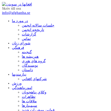
Skriv till oss
info@afghanha.se
در مورد ما
جلسات سالانه انجمن
تاریخچه انجمن
گزارشات
تماس
شوراي زنان
فرهنگي
گنجينه
هنرپيشه ها
گروه هاي هنري
نويسندگان
داستان
نيازمنديها
شرکتهاي افغاني
ورزش
امورپناهندگي
وکلاي پناهجويان
تظاهرات
ملاقات ها
سيمينارها
قوانين ومقررات جديد