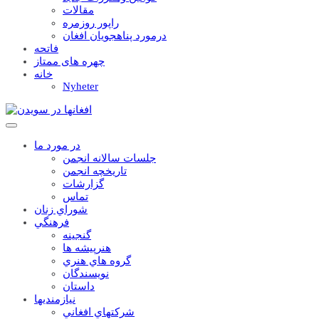
مقالات
راپور روزمره
درمورد پناهجويان افغان
فاتحه
چهره های ممتاز
خانه
Nyheter
در مورد ما
جلسات سالانه انجمن
تاریخچه انجمن
گزارشات
تماس
شوراي زنان
فرهنگي
گنجينه
هنرپيشه ها
گروه هاي هنري
نويسندگان
داستان
نيازمنديها
شرکتهاي افغاني