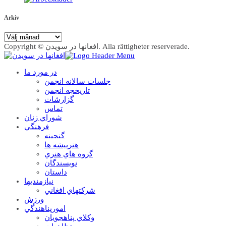
Arkiv
Arkiv
Copyright © افغانها در سویدن. Alla rättigheter reserverade.
در مورد ما
جلسات سالانه انجمن
تاریخچه انجمن
گزارشات
تماس
شوراي زنان
فرهنگي
گنجينه
هنرپيشه ها
گروه هاي هنري
نويسندگان
داستان
نيازمنديها
شرکتهاي افغاني
ورزش
امورپناهندگي
وکلاي پناهجويان