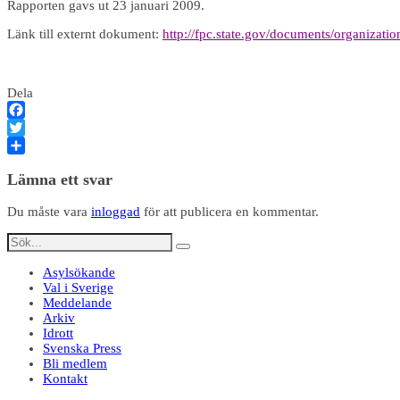
Rapporten gavs ut 23 januari 2009.
Länk till externt dokument:
http://fpc.state.gov/documents/organizati
Dela
Facebook
Twitter
Dela
Lämna ett svar
Du måste vara
inloggad
för att publicera en kommentar.
Asylsökande
Val i Sverige
Meddelande
Arkiv
Idrott
Svenska Press
Bli medlem
Kontakt