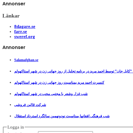
Annonser
Länkar
8dagare.se
farr.se
sweref.org
Annonser
Salamafghan.se
”کابل جان” توسط احمد مرید در برنامه تجلیل از روز جهانی زن در شهر استاکهولم
کنسرت احمد مرید بمناسبت روز جهانی زن در شهر استاکهولم
شب غزل وشعر با مجتبی محب در شهر استاکهولم
شرکت قالین فروشی
شب فرهنگی افغانها بمناسبت نودونهمین سالگرد استرداد استقلال
Logga in