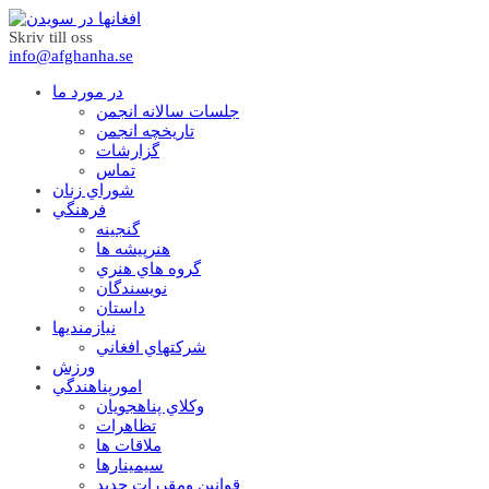
Skriv till oss
info@afghanha.se
در مورد ما
جلسات سالانه انجمن
تاریخچه انجمن
گزارشات
تماس
شوراي زنان
فرهنگي
گنجينه
هنرپيشه ها
گروه هاي هنري
نويسندگان
داستان
نيازمنديها
شرکتهاي افغاني
ورزش
امورپناهندگي
وکلاي پناهجويان
تظاهرات
ملاقات ها
سيمينارها
قوانين ومقررات جديد