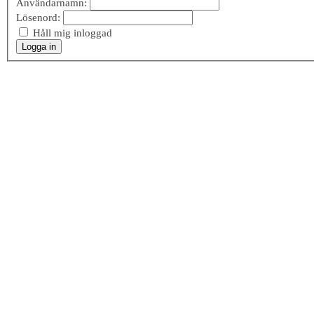
Användarnamn:
Lösenord:
Håll mig inloggad
Logga in