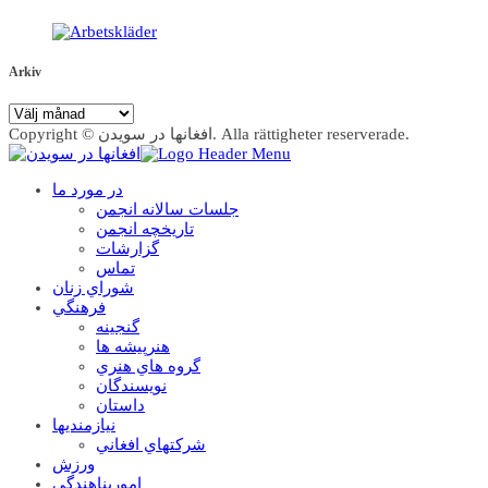
Arkiv
Arkiv
Copyright © افغانها در سویدن. Alla rättigheter reserverade.
در مورد ما
جلسات سالانه انجمن
تاریخچه انجمن
گزارشات
تماس
شوراي زنان
فرهنگي
گنجينه
هنرپيشه ها
گروه هاي هنري
نويسندگان
داستان
نيازمنديها
شرکتهاي افغاني
ورزش
امورپناهندگي