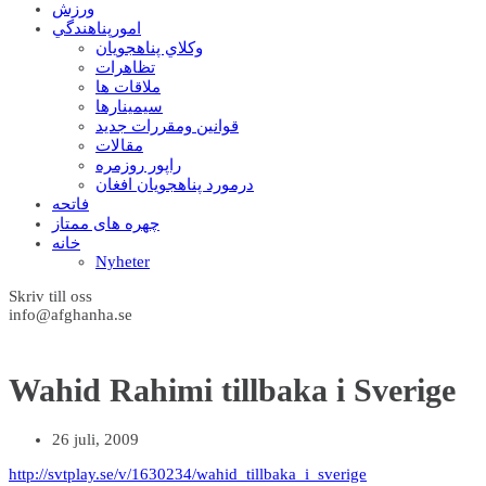
ورزش
امورپناهندگي
وکلاي پناهجويان
تظاهرات
ملاقات ها
سيمينارها
قوانين ومقررات جديد
مقالات
راپور روزمره
درمورد پناهجويان افغان
فاتحه
چهره های ممتاز
خانه
Nyheter
Skriv till oss
info@afghanha.se
Wahid Rahimi tillbaka i Sverige
26 juli, 2009
http://svtplay.se/v/1630234/wahid_tillbaka_i_sverige