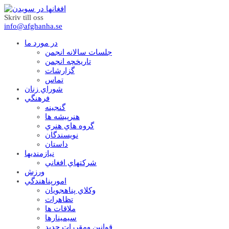
Skriv till oss
info@afghanha.se
در مورد ما
جلسات سالانه انجمن
تاریخچه انجمن
گزارشات
تماس
شوراي زنان
فرهنگي
گنجينه
هنرپيشه ها
گروه هاي هنري
نويسندگان
داستان
نيازمنديها
شرکتهاي افغاني
ورزش
امورپناهندگي
وکلاي پناهجويان
تظاهرات
ملاقات ها
سيمينارها
قوانين ومقررات جديد