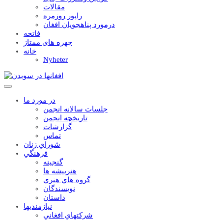
مقالات
راپور روزمره
درمورد پناهجويان افغان
فاتحه
چهره های ممتاز
خانه
Nyheter
در مورد ما
جلسات سالانه انجمن
تاریخچه انجمن
گزارشات
تماس
شوراي زنان
فرهنگي
گنجينه
هنرپيشه ها
گروه هاي هنري
نويسندگان
داستان
نيازمنديها
شرکتهاي افغاني