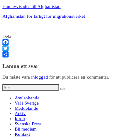
Han avvisades till Afghanistan
Afghanistan för farligt för migrationsverket
Dela
Facebook
Twitter
Dela
Lämna ett svar
Du måste vara
inloggad
för att publicera en kommentar.
Asylsökande
Val i Sverige
Meddelande
Arkiv
Idrott
Svenska Press
Bli medlem
Kontakt