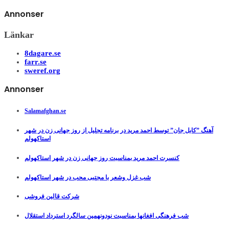
Annonser
Länkar
8dagare.se
farr.se
sweref.org
Annonser
Salamafghan.se
آهنگ ”کابل جان” توسط احمد مرید در برنامه تجلیل از روز جهانی زن در شهر
استاکهولم
کنسرت احمد مرید بمناسبت روز جهانی زن در شهر استاکهولم
شب غزل وشعر با مجتبی محب در شهر استاکهولم
شرکت قالین فروشی
شب فرهنگی افغانها بمناسبت نودونهمین سالگرد استرداد استقلال