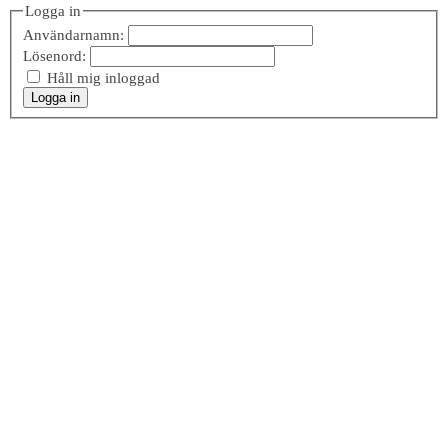
Logga in
Användarnamn:
Lösenord:
Håll mig inloggad
Logga in