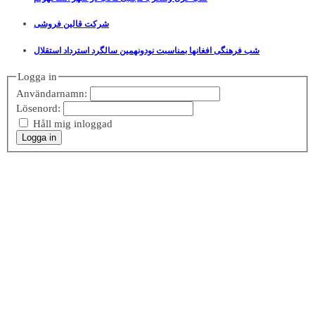
شرکت قالین فروشی
شب فرهنگی افغانها بمناسبت نودونهمین سالگرد استرداد استقلال
Logga in
Användarnamn:
Lösenord:
Håll mig inloggad
Logga in