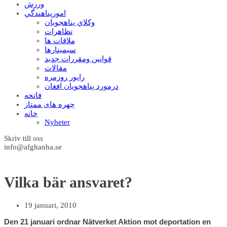
ورزش
امورپناهندگي
وکلاي پناهجويان
تظاهرات
ملاقات ها
سيمينارها
قوانين ومقررات جديد
مقالات
راپور روزمره
درمورد پناهجويان افغان
فاتحه
چهره های ممتاز
خانه
Nyheter
Skriv till oss
info@afghanha.se
Vilka bär ansvaret?
19 januari, 2010
Den 21 januari ordnar Nätverket Aktion mot deportation en