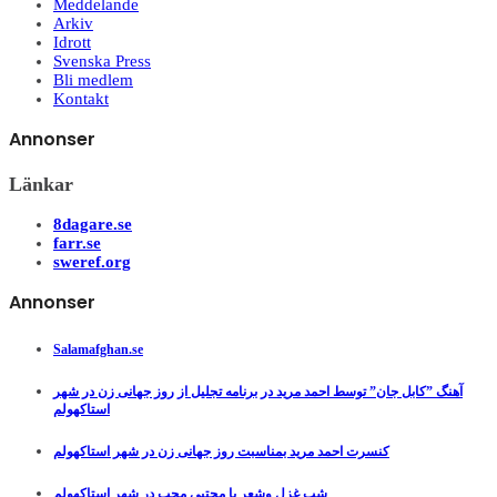
Meddelande
Arkiv
Idrott
Svenska Press
Bli medlem
Kontakt
Annonser
Länkar
8dagare.se
farr.se
sweref.org
Annonser
Salamafghan.se
آهنگ ”کابل جان” توسط احمد مرید در برنامه تجلیل از روز جهانی زن در شهر
استاکهولم
کنسرت احمد مرید بمناسبت روز جهانی زن در شهر استاکهولم
شب غزل وشعر با مجتبی محب در شهر استاکهولم