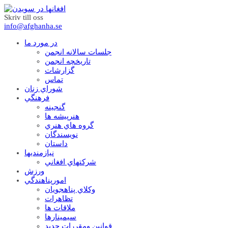
Skriv till oss
info@afghanha.se
در مورد ما
جلسات سالانه انجمن
تاریخچه انجمن
گزارشات
تماس
شوراي زنان
فرهنگي
گنجينه
هنرپيشه ها
گروه هاي هنري
نويسندگان
داستان
نيازمنديها
شرکتهاي افغاني
ورزش
امورپناهندگي
وکلاي پناهجويان
تظاهرات
ملاقات ها
سيمينارها
قوانين ومقررات جديد