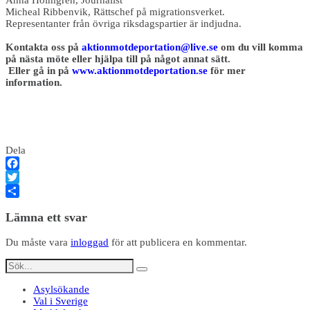
Anna Holmgren, Journalist
Micheal Ribbenvik, Rättschef på migrationsverket.
Representanter från övriga riksdagspartier är indjudna.
Kontakta oss på
aktionmotdeportation@live.se
om du vill komma
på nästa möte eller hjälpa till på något annat sätt.
Eller gå in på
www.aktionmotdeportation.se
för mer
information.
Dela
Facebook
Twitter
Dela
Lämna ett svar
Du måste vara
inloggad
för att publicera en kommentar.
Asylsökande
Val i Sverige