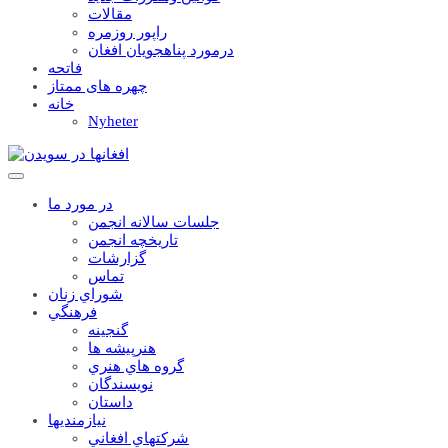
مقالات
راپور روزمره
درمورد پناهجويان افغان
فاتحه
چهره های ممتاز
خانه
Nyheter
در مورد ما
جلسات سالانه انجمن
تاریخچه انجمن
گزارشات
تماس
شوراي زنان
فرهنگي
گنجينه
هنرپيشه ها
گروه هاي هنري
نويسندگان
داستان
نيازمنديها
شرکتهاي افغاني