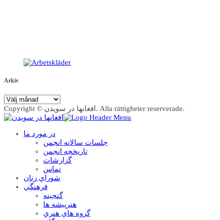
Arkiv
Arkiv
Copyright © افغانها در سویدن. Alla rättigheter reserverade.
در مورد ما
جلسات سالانه انجمن
تاریخچه انجمن
گزارشات
تماس
شوراي زنان
فرهنگي
گنجينه
هنرپيشه ها
گروه هاي هنري