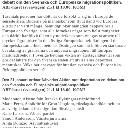
debatt om den Svenska och Europeiska migrationspolitiken
.
ABF-huset (sveavägen) 21/1 kl 18.00. KOM!
Tusentals personer har dött när de försökt ta sig in i Europa de
senaste åren. Bilderna på människor som flytit iland vid Europas
kuster har varit många. Samtidigt ökar mängden papperslösa i
Europa och Sverige, som alla förnekas några som helst rättigheter
och därför har blivit till en ny underklass som tvingas ta arbete till
mycket lägra priser än den övriga Europeiska befolkningen. I det
Europeiska samarbetet betonas lösningen som att införa en starkarare
bevakning av gränserna och anpassa migrationen till Europas
marknadsbehov. I Sverige betonas vikten av återtagandeavtal som
gör det lättare för den Svenska staten att utvisa eller deportera
människor. Vilka bär ansvaret för hur den svenska och Europeiska
flyktingpolitiken ser ut?
Den 21 januari ordnar Nätverket Aktion mot deportation en debatt om
den Svenska och Europeiska migrationspolitiken
.
ABF-huset (sveavägen) 21/1 kl 18.00. KOM!
Moderator, Afsene från Iranska flyktingars riksförbund.
Maria Ferm, Språkrör för Grön Ungdom, riksdagskandidat och nu
ansvarig ledamot för migration riksdagskansli
Kalle Larsson, Vänsterpartiet
Simon Andersson, Vänsterjuristerna
Anita Dorazio, Asylrättsaktivist