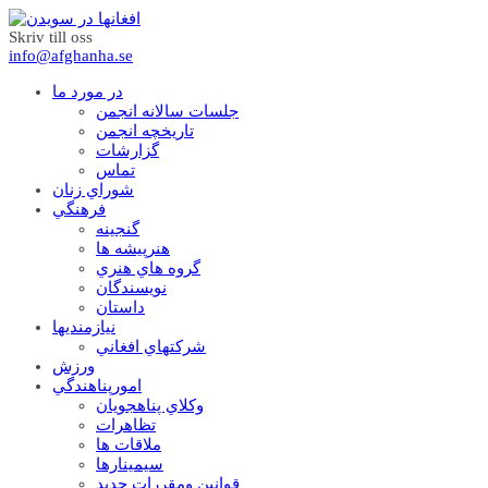
Skriv till oss
info@afghanha.se
در مورد ما
جلسات سالانه انجمن
تاریخچه انجمن
گزارشات
تماس
شوراي زنان
فرهنگي
گنجينه
هنرپيشه ها
گروه هاي هنري
نويسندگان
داستان
نيازمنديها
شرکتهاي افغاني
ورزش
امورپناهندگي
وکلاي پناهجويان
تظاهرات
ملاقات ها
سيمينارها
قوانين ومقررات جديد