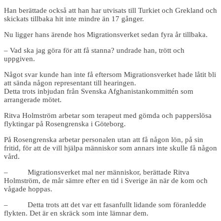
Han berättade också att han har utvisats till Turkiet och Grekland och
skickats tillbaka hit inte mindre än 17 gånger.
Nu ligger hans ärende hos Migrationsverket sedan fyra år tillbaka.
– Vad ska jag göra för att få stanna? undrade han, trött och
uppgiven.
Något svar kunde han inte få eftersom Migrationsverket hade låtit bli
att sända någon representant till hearingen.
Detta trots inbjudan från Svenska Afghanistankommittén som
arrangerade mötet.
Ritva Holmström arbetar som terapeut med gömda och papperslösa
flyktingar på Rosengrenska i Göteborg.
På Rosengrenska arbetar personalen utan att få någon lön, på sin
fritid, för att de vill hjälpa människor som annars inte skulle få någon
vård.
– Migrationsverket mal ner människor, berättade Ritva
Holmström, de mår sämre efter en tid i Sverige än när de kom och
vågade hoppas.
– Detta trots att det var ett fasanfullt lidande som föranledde
flykten. Det är en skräck som inte lämnar dem.