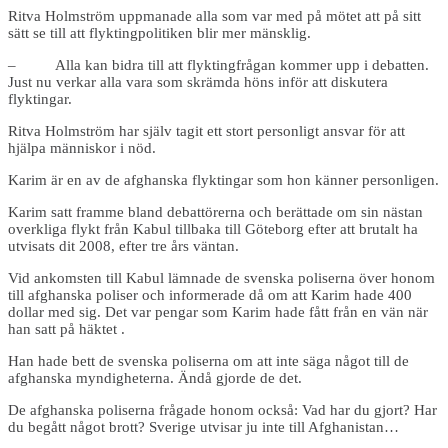
Ritva Holmström uppmanade alla som var med på mötet att på sitt
sätt se till att flyktingpolitiken blir mer mänsklig.
– Alla kan bidra till att flyktingfrågan kommer upp i debatten.
Just nu verkar alla vara som skrämda höns inför att diskutera
flyktingar.
Ritva Holmström har själv tagit ett stort personligt ansvar för att
hjälpa människor i nöd.
Karim är en av de afghanska flyktingar som hon känner personligen.
Karim satt framme bland debattörerna och berättade om sin nästan
overkliga flykt från Kabul tillbaka till Göteborg efter att brutalt ha
utvisats dit 2008, efter tre års väntan.
Vid ankomsten till Kabul lämnade de svenska poliserna över honom
till afghanska poliser och informerade då om att Karim hade 400
dollar med sig. Det var pengar som Karim hade fått från en vän när
han satt på häktet .
Han hade bett de svenska poliserna om att inte säga något till de
afghanska myndigheterna. Ändå gjorde de det.
De afghanska poliserna frågade honom också: Vad har du gjort? Har
du begått något brott? Sverige utvisar ju inte till Afghanistan…