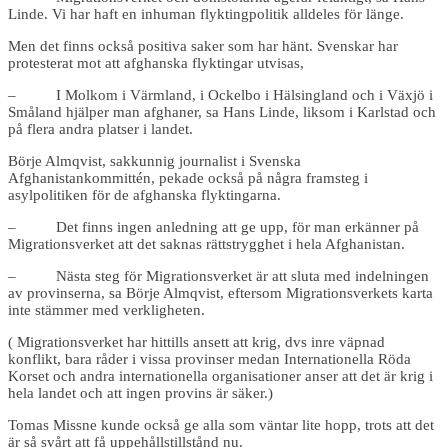
Linde. Vi har haft en inhuman flyktingpolitik alldeles för länge.
Men det finns också positiva saker som har hänt. Svenskar har
protesterat mot att afghanska flyktingar utvisas,
– I Molkom i Värmland, i Ockelbo i Hälsingland och i Växjö i
Småland hjälper man afghaner, sa Hans Linde, liksom i Karlstad och
på flera andra platser i landet.
Börje Almqvist, sakkunnig journalist i Svenska
Afghanistankommittén, pekade också på några framsteg i
asylpolitiken för de afghanska flyktingarna.
– Det finns ingen anledning att ge upp, för man erkänner på
Migrationsverket att det saknas rättstrygghet i hela Afghanistan.
– Nästa steg för Migrationsverket är att sluta med indelningen
av provinserna, sa Börje Almqvist, eftersom Migrationsverkets karta
inte stämmer med verkligheten.
( Migrationsverket har hittills ansett att krig, dvs inre väpnad
konflikt, bara råder i vissa provinser medan Internationella Röda
Korset och andra internationella organisationer anser att det är krig i
hela landet och att ingen provins är säker.)
Tomas Missne kunde också ge alla som väntar lite hopp, trots att det
är så svårt att få uppehållstillstånd nu.