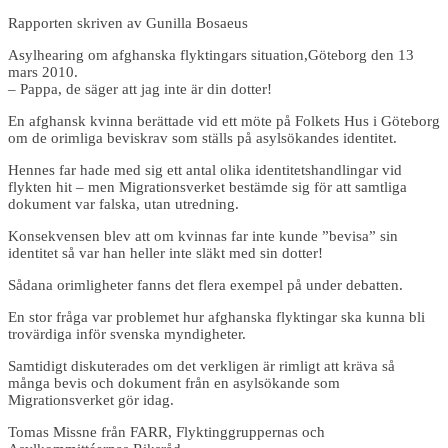
Rapporten skriven av Gunilla Bosaeus
Asylhearing om afghanska flyktingars situation,Göteborg den 13
mars 2010.
– Pappa, de säger att jag inte är din dotter!
En afghansk kvinna berättade vid ett möte på Folkets Hus i Göteborg
om de orimliga beviskrav som ställs på asylsökandes identitet.
Hennes far hade med sig ett antal olika identitetshandlingar vid
flykten hit – men Migrationsverket bestämde sig för att samtliga
dokument var falska, utan utredning.
Konsekvensen blev att om kvinnas far inte kunde ”bevisa” sin
identitet så var han heller inte släkt med sin dotter!
Sådana orimligheter fanns det flera exempel på under debatten.
En stor fråga var problemet hur afghanska flyktingar ska kunna bli
trovärdiga inför svenska myndigheter.
Samtidigt diskuterades om det verkligen är rimligt att kräva så
många bevis och dokument från en asylsökande som
Migrationsverket gör idag.
Tomas Missne från FARR, Flyktinggruppernas och