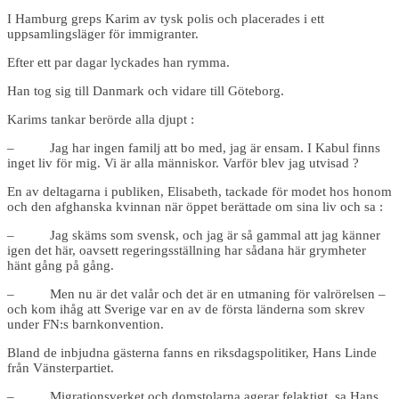
I Hamburg greps Karim av tysk polis och placerades i ett
uppsamlingsläger för immigranter.
Efter ett par dagar lyckades han rymma.
Han tog sig till Danmark och vidare till Göteborg.
Karims tankar berörde alla djupt :
– Jag har ingen familj att bo med, jag är ensam. I Kabul finns
inget liv för mig. Vi är alla människor. Varför blev jag utvisad ?
En av deltagarna i publiken, Elisabeth, tackade för modet hos honom
och den afghanska kvinnan när öppet berättade om sina liv och sa :
– Jag skäms som svensk, och jag är så gammal att jag känner
igen det här, oavsett regeringsställning har sådana här grymheter
hänt gång på gång.
– Men nu är det valår och det är en utmaning för valrörelsen –
och kom ihåg att Sverige var en av de första länderna som skrev
under FN:s barnkonvention.
Bland de inbjudna gästerna fanns en riksdagspolitiker, Hans Linde
från Vänsterpartiet.
– Migrationsverket och domstolarna agerar felaktigt, sa Hans