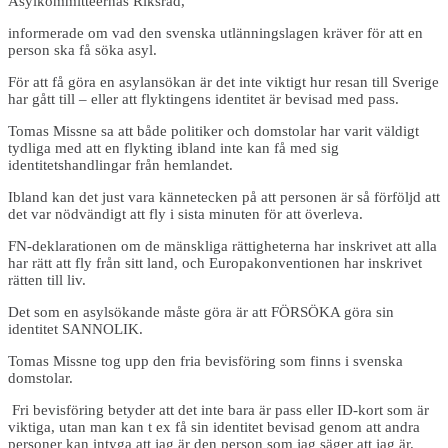
Asylkommittéernas Riksråd,
informerade om vad den svenska utlänningslagen kräver för att en
person ska få söka asyl.
För att få göra en asylansökan är det inte viktigt hur resan till Sverige
har gått till – eller att flyktingens identitet är bevisad med pass.
Tomas Missne sa att både politiker och domstolar har varit väldigt
tydliga med att en flykting ibland inte kan få med sig
identitetshandlingar från hemlandet.
Ibland kan det just vara kännetecken på att personen är så förföljd att
det var nödvändigt att fly i sista minuten för att överleva.
FN-deklarationen om de mänskliga rättigheterna har inskrivet att alla
har rätt att fly från sitt land, och Europakonventionen har inskrivet
rätten till liv.
Det som en asylsökande måste göra är att FÖRSÖKA göra sin
identitet SANNOLIK.
Tomas Missne tog upp den fria bevisföring som finns i svenska
domstolar.
Fri bevisföring betyder att det inte bara är pass eller ID-kort som är
viktiga, utan man kan t ex få sin identitet bevisad genom att andra
personer kan intyga att jag är den person som jag säger att jag är.