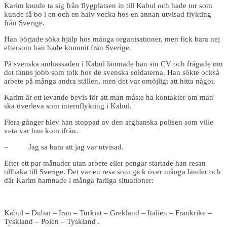
Karim kunde ta sig från flygplatsen in till Kabul och hade tur som
kunde få bo i en och en halv vecka hos en annan utvisad flykting
från Sverige.
Han började söka hjälp hos många organisationer, men fick bara nej
eftersom han hade kommit från Sverige.
På svenska ambassaden i Kabul lämnade han sin CV och frågade om
det fanns jobb som tolk hos de svenska soldaterna. Han sökte också
arbete på många andra ställen, men det var omöjligt att hitta något.
Karim är ett levande bevis för att man måste ha kontakter om man
ska överleva som internflykting i Kabul.
Flera gånger blev han stoppad av den afghanska polisen som ville
veta var han kom ifrån.
– Jag sa bara att jag var utvisad.
Efter ett par månader utan arbete eller pengar startade han resan
tillbaka till Sverige. Det var en resa som gick över många länder och
där Karim hamnade i många farliga situationer:
Kabul – Dubai – Iran – Turkiet – Grekland – Italien – Frankrike –
Tyskland – Polen – Tyskland .