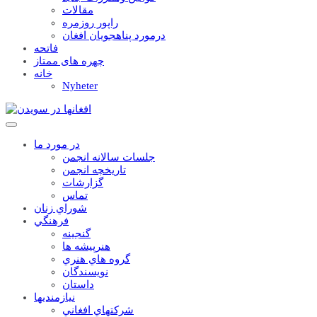
مقالات
راپور روزمره
درمورد پناهجويان افغان
فاتحه
چهره های ممتاز
خانه
Nyheter
در مورد ما
جلسات سالانه انجمن
تاریخچه انجمن
گزارشات
تماس
شوراي زنان
فرهنگي
گنجينه
هنرپيشه ها
گروه هاي هنري
نويسندگان
داستان
نيازمنديها
شرکتهاي افغاني