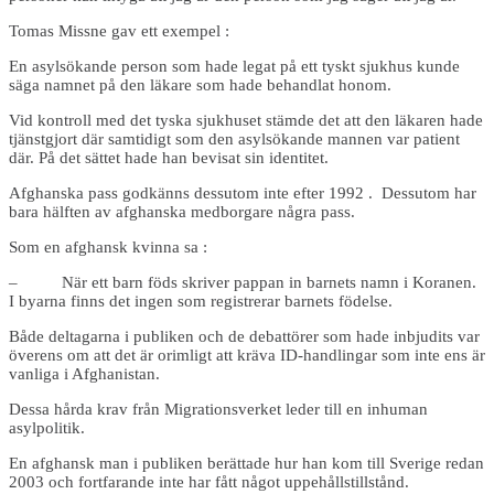
Tomas Missne gav ett exempel :
En asylsökande person som hade legat på ett tyskt sjukhus kunde
säga namnet på den läkare som hade behandlat honom.
Vid kontroll med det tyska sjukhuset stämde det att den läkaren hade
tjänstgjort där samtidigt som den asylsökande mannen var patient
där. På det sättet hade han bevisat sin identitet.
Afghanska pass godkänns dessutom inte efter 1992 . Dessutom har
bara hälften av afghanska medborgare några pass.
Som en afghansk kvinna sa :
– När ett barn föds skriver pappan in barnets namn i Koranen.
I byarna finns det ingen som registrerar barnets födelse.
Både deltagarna i publiken och de debattörer som hade inbjudits var
överens om att det är orimligt att kräva ID-handlingar som inte ens är
vanliga i Afghanistan.
Dessa hårda krav från Migrationsverket leder till en inhuman
asylpolitik.
En afghansk man i publiken berättade hur han kom till Sverige redan
2003 och fortfarande inte har fått något uppehållstillstånd.