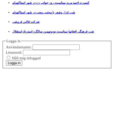
کنسرت احمد مرید بمناسبت روز جهانی زن در شهر استاکهولم
شب غزل وشعر با مجتبی محب در شهر استاکهولم
شرکت قالین فروشی
شب فرهنگی افغانها بمناسبت نودونهمین سالگرد استرداد استقلال
Logga in
Användarnamn:
Lösenord:
Håll mig inloggad
Logga in