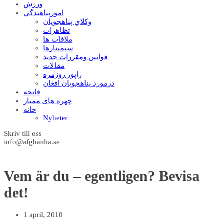
ورزش
امورپناهندگي
وکلاي پناهجويان
تظاهرات
ملاقات ها
سيمينارها
قوانين ومقررات جديد
مقالات
راپور روزمره
درمورد پناهجويان افغان
فاتحه
چهره های ممتاز
خانه
Nyheter
Skriv till oss
info@afghanha.se
Vem är du – egentligen? Bevisa
det!
1 april, 2010