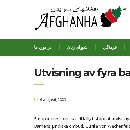
فرهنگي
شوراي زنان
در مورد ما
Utvisning av fyra b
6 augusti, 2009
Europadomstolen har tillfälligt stoppat utvisnin
Barnens juridiska ombud, Gunilla von Wachenfel