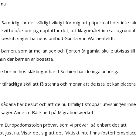
rna
. Samtidigt är det väldigt viktigt för mig att påpeka att det inte fak
t kvitto på, som jag uppfattar det, att klagomålet inte är ogrundat
är beslut, säger barnens ombud Gunilla von Wachenfeldt.
ra barnen, som är mellan sex och fjorton år gamla, skulle utvisas till
un där barnen är bosatta.
 bor nu hos släktingar här. I Serbien har de inga anhöriga.
illräckliga skäl att få stanna och menar att de istället kan placer
ådana här beslut och att de nu tillfälligt stoppar utvisningen inn
et säger Annette Bäcklund på Migrationsverket.
 Europadomstolen prövar, som vi prövar, så enbart det att
just nu. Visar det sig att det faktiskt inte finns fosterhemsplac