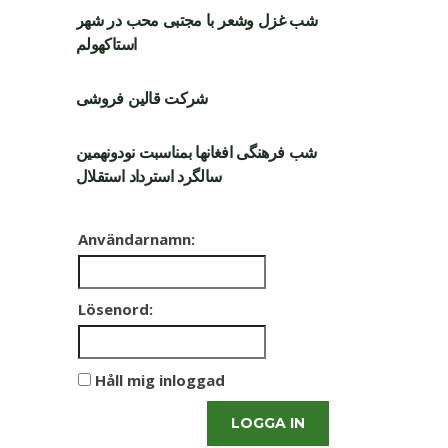
شب غزل وشعر با مجتبی محب در شهر
استاکهولم
شرکت قالین فروشی
شب فرهنگی افغانها بمناسبت نودونهمین
سالگرد استرداد استقلال
Användarnamn:
Lösenord:
Håll mig inloggad
LOGGA IN