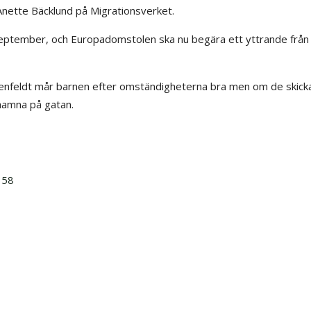
Anette Bäcklund på Migrationsverket.
 september, och Europadomstolen ska nu begära ett yttrande från
henfeldt mår barnen efter omständigheterna bra men om de skick
t hamna på gatan.
358