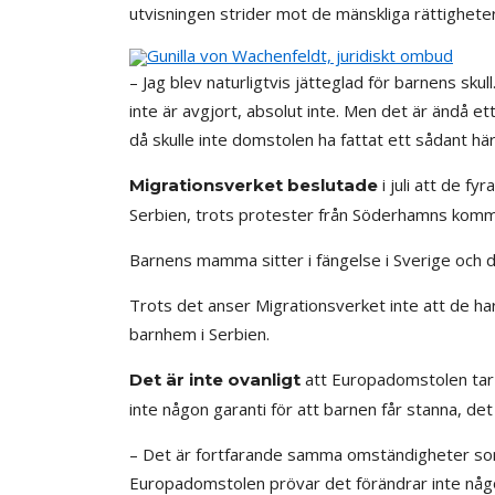
utvisningen strider mot de mänskliga rättighete
Gunilla von Wachenfeldt, juridiskt ombud
– Jag blev naturligtvis jätteglad för barnens skull
inte är avgjort, absolut inte. Men det är ändå et
då skulle inte domstolen ha fattat ett sådant h
i juli att de fy
Migrationsverket beslutade
Serbien, trots protester från Söderhamns komm
Barnens mamma sitter i fängelse i Sverige och de
Trots det anser Migrationsverket inte att de har t
barnhem i Serbien.
att Europadomstolen tar s
Det är inte ovanligt
inte någon garanti för att barnen får stanna, d
– Det är fortfarande samma omständigheter som
Europadomstolen prövar det förändrar inte något 