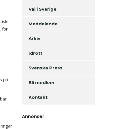
Val i Sverige
tiskt
Meddelande
, för
Arkiv
Idrott
Svenska Press
as på
Bli medlem
Kontakt
ebär
Annonser
eringar