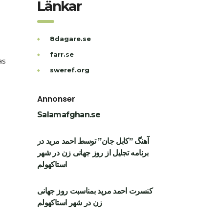
Länkar
8dagare.se
farr.se
as
sweref.org
Annonser
Salamafghan.se
آهنگ ”کابل جان” توسط احمد مرید در
برنامه تجلیل از روز جهانی زن در شهر
استاکهولم
کنسرت احمد مرید بمناسبت روز جهانی
زن در شهر استاکهولم