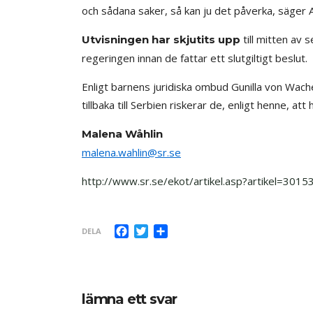
och sådana saker, så kan ju det påverka, säger 
till mitten av
Utvisningen har skjutits upp
regeringen innan de fattar ett slutgiltigt beslut.
Enligt barnens juridiska ombud Gunilla von Wac
tillbaka till Serbien riskerar de, enligt henne, at
Malena Wåhlin
malena.wahlin@sr.se
http://www.sr.se/ekot/artikel.asp?artikel=3015
Facebook
Twitter
Dela
DELA
lämna ett svar