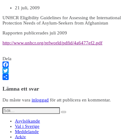
21 juli, 2009
UNHCR Eligibility Guidelines for Assessing the International
Protection Needs of Asylum-Seekers from Afghanistan
Rapporten publicerades juli 2009
http://www.unhcr.org/refworld/pdfid/4a6477ef2.pdf
Dela
Facebook
Twitter
Dela
Lämna ett svar
Du måste vara
inloggad
för att publicera en kommentar.
Asylsökande
Val i Sverige
Meddelande
Arkiv