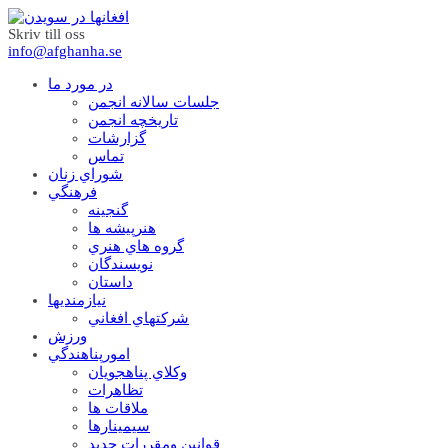
Skriv till oss
info@afghanha.se
در مورد ما
جلسات سالانه انجمن
تاریخچه انجمن
گزارشات
تماس
شوراي زنان
فرهنگي
گنجينه
هنرپيشه ها
گروه هاي هنري
نويسندگان
داستان
نيازمنديها
شرکتهاي افغاني
ورزش
امورپناهندگي
وکلاي پناهجويان
تظاهرات
ملاقات ها
سيمينارها
قوانين ومقررات جديد