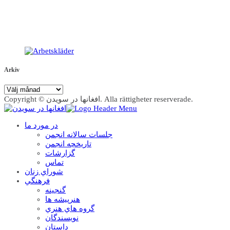
Arkiv
Arkiv
Copyright © افغانها در سویدن. Alla rättigheter reserverade.
در مورد ما
جلسات سالانه انجمن
تاریخچه انجمن
گزارشات
تماس
شوراي زنان
فرهنگي
گنجينه
هنرپيشه ها
گروه هاي هنري
نويسندگان
داستان