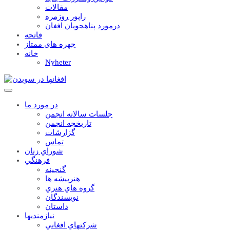
مقالات
راپور روزمره
درمورد پناهجويان افغان
فاتحه
چهره های ممتاز
خانه
Nyheter
در مورد ما
جلسات سالانه انجمن
تاریخچه انجمن
گزارشات
تماس
شوراي زنان
فرهنگي
گنجينه
هنرپيشه ها
گروه هاي هنري
نويسندگان
داستان
نيازمنديها
شرکتهاي افغاني