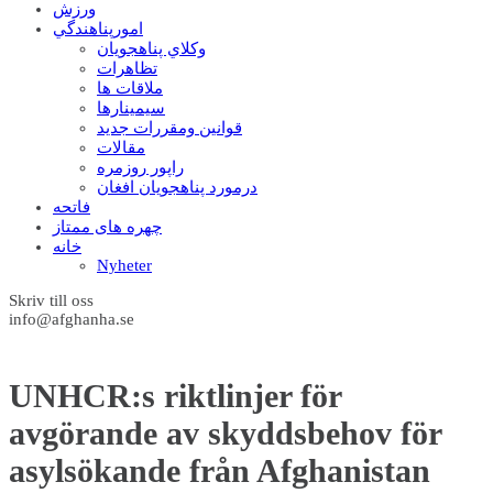
ورزش
امورپناهندگي
وکلاي پناهجويان
تظاهرات
ملاقات ها
سيمينارها
قوانين ومقررات جديد
مقالات
راپور روزمره
درمورد پناهجويان افغان
فاتحه
چهره های ممتاز
خانه
Nyheter
Skriv till oss
info@afghanha.se
UNHCR:s riktlinjer för
avgörande av skyddsbehov för
asylsökande från Afghanistan