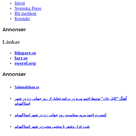
Idrott
Svenska Press
Bli medlem
Kontakt
Annonser
Länkar
8dagare.se
farr.se
sweref.org
Annonser
Salamafghan.se
آهنگ ”کابل جان” توسط احمد مرید در برنامه تجلیل از روز جهانی زن در شهر
استاکهولم
کنسرت احمد مرید بمناسبت روز جهانی زن در شهر استاکهولم
شب غزل وشعر با مجتبی محب در شهر استاکهولم