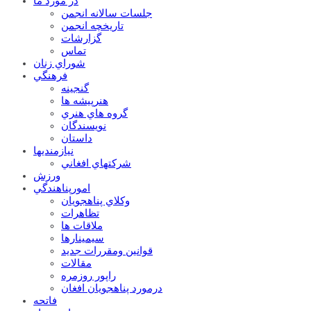
در مورد ما
جلسات سالانه انجمن
تاریخچه انجمن
گزارشات
تماس
شوراي زنان
فرهنگي
گنجينه
هنرپيشه ها
گروه هاي هنري
نويسندگان
داستان
نيازمنديها
شرکتهاي افغاني
ورزش
امورپناهندگي
وکلاي پناهجويان
تظاهرات
ملاقات ها
سيمينارها
قوانين ومقررات جديد
مقالات
راپور روزمره
درمورد پناهجويان افغان
فاتحه