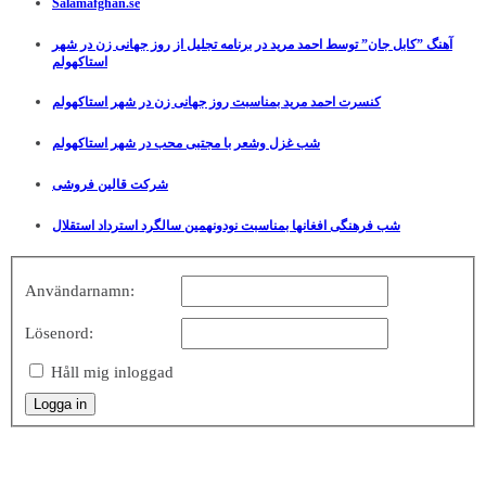
Salamafghan.se
آهنگ ”کابل جان” توسط احمد مرید در برنامه تجلیل از روز جهانی زن در شهر
استاکهولم
کنسرت احمد مرید بمناسبت روز جهانی زن در شهر استاکهولم
شب غزل وشعر با مجتبی محب در شهر استاکهولم
شرکت قالین فروشی
شب فرهنگی افغانها بمناسبت نودونهمین سالگرد استرداد استقلال
Användarnamn:
Lösenord:
Håll mig inloggad
Logga in