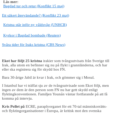
Läs mer:
Bagdad tur och retur (Konflikt 15 maj)
Ett säkert återvändande? (Konflikt 23 maj)
Kristna står inför ny våldsvåg (UNHCR)
Kyrkor i Bagdad bombade (Reuters)
Svåra tider för Iraks kristna (CBS News)
Ekot har följt 25 kristna
irakier som tvångsutvisats från Sverige till
Irak, alla utom en befinner sig nu på flykt i grannländerna, och har
eller ska registrera sig för skydd hos FN.
Bara 30-årige Jabil är kvar i Irak, och gömmer sig i Mosul.
I Istanbul har vi träffat sju av de tvångsutvisade som Ekot följt, men
ingen av dem är den person som FN nu har gett skydd enligt
flyktingkonventionen. Familjen Younán väntar fortfarande på att få
komma på intervju.
Kris Pollet på
ECRE, paraplyorganet för ett 70-tal människorrätts-
och flyktingorganisationer i Europa, är kritisk mot den svenska