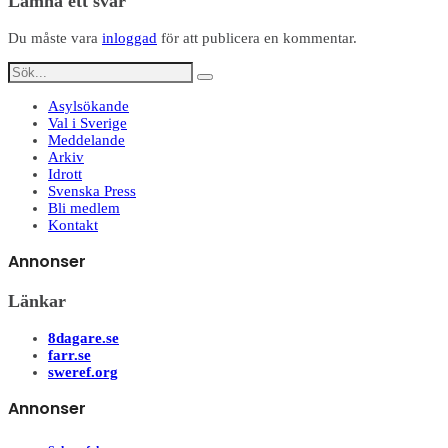
Lämna ett svar
Du måste vara
inloggad
för att publicera en kommentar.
Asylsökande
Val i Sverige
Meddelande
Arkiv
Idrott
Svenska Press
Bli medlem
Kontakt
Annonser
Länkar
8dagare.se
farr.se
sweref.org
Annonser