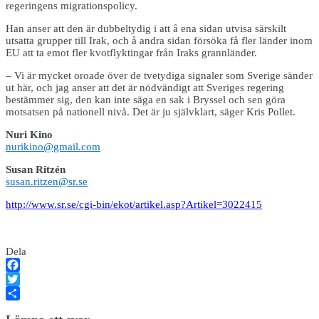
regeringens migrationspolicy.
Han anser att den är dubbeltydig i att å ena sidan utvisa särskilt
utsatta grupper till Irak, och å andra sidan försöka få fler länder inom
EU att ta emot fler kvotflyktingar från Iraks grannländer.
– Vi är mycket oroade över de tvetydiga signaler som Sverige sänder
ut här, och jag anser att det är nödvändigt att Sveriges regering
bestämmer sig, den kan inte säga en sak i Bryssel och sen göra
motsatsen på nationell nivå. Det är ju självklart, säger Kris Pollet.
Nuri Kino
nurikino@gmail.com
Susan Ritzén
susan.ritzen@sr.se
http://www.sr.se/cgi-bin/ekot/artikel.asp?Artikel=3022415
Dela
Facebook
Twitter
Dela