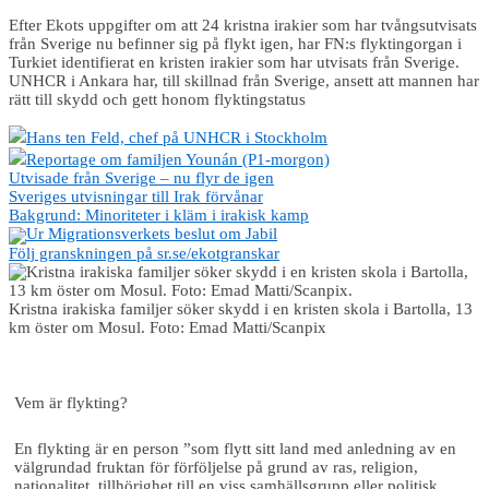
Efter Ekots uppgifter om att 24 kristna irakier som har tvångsutvisats
från Sverige nu befinner sig på flykt igen, har FN:s flyktingorgan i
Turkiet identifierat en kristen irakier som har utvisats från Sverige.
UNHCR i Ankara har, till skillnad från Sverige, ansett att mannen har
rätt till skydd och gett honom flyktingstatus
Hans ten Feld, chef på UNHCR i Stockholm
Reportage om familjen Younán (P1-morgon)
Utvisade från Sverige – nu flyr de igen
Sveriges utvisningar till Irak förvånar
Bakgrund: Minoriteter i kläm i irakisk kamp
Ur Migrationsverkets beslut om Jabil
Följ granskningen på sr.se/ekotgranskar
Kristna irakiska familjer söker skydd i en kristen skola i Bartolla, 13
km öster om Mosul. Foto: Emad Matti/Scanpix
Vem är flykting?
En flykting är en person ”som flytt sitt land med anledning av en
välgrundad fruktan för förföljelse på grund av ras, religion,
nationalitet, tillhörighet till en viss samhällsgrupp eller politisk