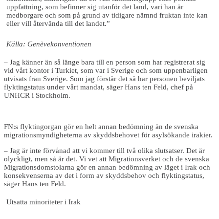
uppfattning, som befinner sig utanför det land, vari han är
medborgare och som på grund av tidigare nämnd fruktan inte kan
eller vill återvända till det landet.”
Källa: Genèvekonventionen
– Jag känner än så länge bara till en person som har registrerat sig
vid vårt kontor i Turkiet, som var i Sverige och som uppenbarligen
utvisats från Sverige. Som jag förstår det så har personen beviljats
flyktingstatus under vårt mandat, säger Hans ten Feld, chef på
UNHCR i Stockholm.
FN:s flyktingorgan gör en helt annan bedömning än de svenska
migrationsmyndigheterna av skyddsbehovet för asylsökande irakier.
– Jag är inte förvånad att vi kommer till två olika slutsatser. Det är
olyckligt, men så är det. Vi vet att Migrationsverket och de svenska
Migrationsdomstolarna gör en annan bedömning av läget i Irak och
konsekvenserna av det i form av skyddsbehov och flyktingstatus,
säger Hans ten Feld.
Utsatta minoriteter i Irak