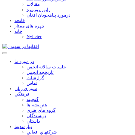
مقالات
راپور روزمره
درمورد پناهجويان افغان
فاتحه
چهره های ممتاز
خانه
Nyheter
در مورد ما
جلسات سالانه انجمن
تاریخچه انجمن
گزارشات
تماس
شوراي زنان
فرهنگي
گنجينه
هنرپيشه ها
گروه هاي هنري
نويسندگان
داستان
نيازمنديها
شرکتهاي افغاني