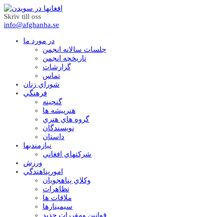
Skriv till oss
info@afghanha.se
در مورد ما
جلسات سالانه انجمن
تاریخچه انجمن
گزارشات
تماس
شوراي زنان
فرهنگي
گنجينه
هنرپيشه ها
گروه هاي هنري
نويسندگان
داستان
نيازمنديها
شرکتهاي افغاني
ورزش
امورپناهندگي
وکلاي پناهجويان
تظاهرات
ملاقات ها
سيمينارها
قوانين ومقررات جديد