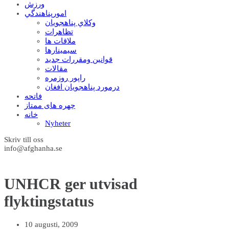
ورزش
امورپناهندگي
وکلاي پناهجويان
تظاهرات
ملاقات ها
سيمينارها
قوانين ومقررات جديد
مقالات
راپور روزمره
درمورد پناهجويان افغان
فاتحه
چهره های ممتاز
خانه
Nyheter
Skriv till oss
info@afghanha.se
UNHCR ger utvisad
flyktingstatus
10 augusti, 2009