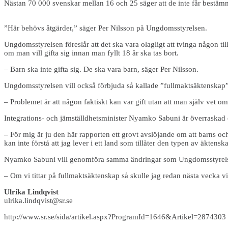
Nästan 70 000 svenskar mellan 16 och 25 säger att de inte får bestäm
”Här behövs åtgärder,” säger Per Nilsson på Ungdomsstyrelsen.
Ungdomsstyrelsen föreslår att det ska vara olagligt att tvinga någon till
om man vill gifta sig innan man fyllt 18 år ska tas bort.
– Barn ska inte gifta sig. De ska vara barn, säger Per Nilsson.
Ungdomsstyrelsen vill också förbjuda så kallade ”fullmaktsäktenskap”,
– Problemet är att någon faktiskt kan var gift utan att man själv vet om
Integrations- och jämställdhetsminister Nyamko Sabuni är överraskad 
– För mig är ju den här rapporten ett grovt avslöjande om att barns och un
kan inte förstå att jag lever i ett land som tillåter den typen av äktensk
Nyamko Sabuni vill genomföra samma ändringar som Ungdomsstyrelsen 
– Om vi tittar på fullmaktsäktenskap så skulle jag redan nästa vecka vil
Ulrika Lindqvist
ulrika.lindqvist@sr.se
http://www.sr.se/sida/artikel.aspx?ProgramId=1646&Artikel=2874303