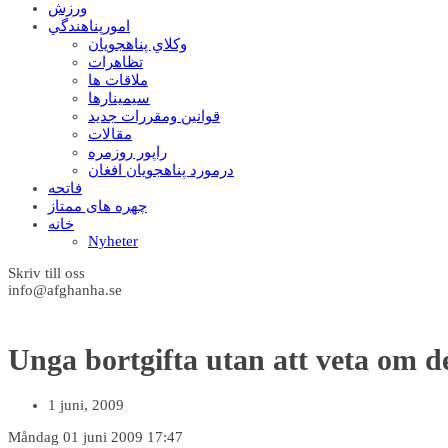
ورزش
امورپناهندگي
وکلاي پناهجويان
تظاهرات
ملاقات ها
سيمينارها
قوانين ومقررات جديد
مقالات
راپور روزمره
درمورد پناهجويان افغان
فاتحه
چهره های ممتاز
خانه
Nyheter
Skriv till oss
info@afghanha.se
Unga bortgifta utan att veta om d
1 juni, 2009
Måndag 01 juni 2009 17:47