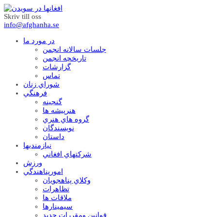
Skriv till oss
info@afghanha.se
در مورد ما
جلسات سالانه انجمن
تاریخچه انجمن
گزارشات
تماس
شوراي زنان
فرهنگي
گنجينه
هنرپيشه ها
گروه هاي هنري
نويسندگان
داستان
نيازمنديها
شرکتهاي افغاني
ورزش
امورپناهندگي
وکلاي پناهجويان
تظاهرات
ملاقات ها
سيمينارها
قوانين ومقررات جديد