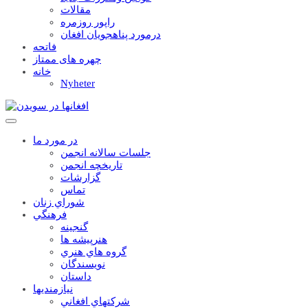
مقالات
راپور روزمره
درمورد پناهجويان افغان
فاتحه
چهره های ممتاز
خانه
Nyheter
در مورد ما
جلسات سالانه انجمن
تاریخچه انجمن
گزارشات
تماس
شوراي زنان
فرهنگي
گنجينه
هنرپيشه ها
گروه هاي هنري
نويسندگان
داستان
نيازمنديها
شرکتهاي افغاني