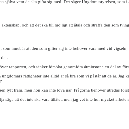
ma själva vem de ska gifta sig med. Det säger Ungdomsstyrelsen, som i 
 äktenskap, och att det ska bli möjligt att åtala och straffa den som tvin
 som innebär att den som gifter sig inte behöver vara med vid vigseln,
 det.
över rapporten, och tänker försöka genomföra åtminstone en del av för
gdomars rättigheter inte alltid är så bra som vi påstår att de är. Jag kan i
ap.
lyft fram, men hon kan inte lova när. Frågorna behöver utredas först
ja säga att det inte ska vara tillåtet, men jag vet inte hur mycket arbete