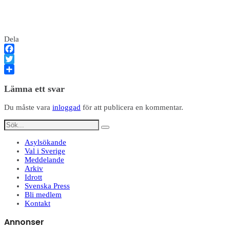
Dela
Facebook
Twitter
Dela
Lämna ett svar
Du måste vara
inloggad
för att publicera en kommentar.
Asylsökande
Val i Sverige
Meddelande
Arkiv
Idrott
Svenska Press
Bli medlem
Kontakt
Annonser