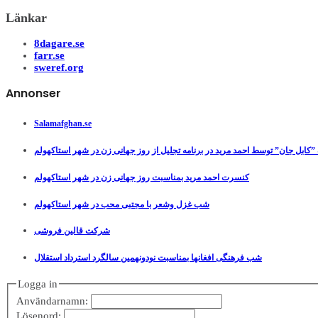
Länkar
8dagare.se
farr.se
sweref.org
Annonser
Salamafghan.se
”کابل جان” توسط احمد مرید در برنامه تجلیل از روز جهانی زن در شهر استاکهولم
کنسرت احمد مرید بمناسبت روز جهانی زن در شهر استاکهولم
شب غزل وشعر با مجتبی محب در شهر استاکهولم
شرکت قالین فروشی
شب فرهنگی افغانها بمناسبت نودونهمین سالگرد استرداد استقلال
Logga in
Användarnamn:
Lösenord: