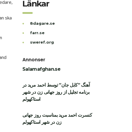
Länkar
ledare,
an ska
8dagare.se
farr.se
n
sweref.org
land
Annonser
Salamafghan.se
آهنگ ”کابل جان” توسط احمد مرید در
برنامه تجلیل از روز جهانی زن در شهر
استاکهولم
کنسرت احمد مرید بمناسبت روز جهانی
زن در شهر استاکهولم