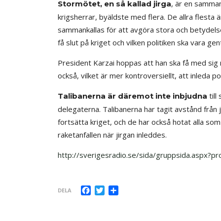
, är en samman
Stormötet, en så kallad jirga
krigsherrar, byäldste med flera. De allra flesta
sammankallas för att avgöra stora och betydelse
få slut på kriget och vilken politiken ska vara gen
President Karzai hoppas att han ska få med sig 
också, vilket är mer kontroversiellt, att inleda p
till
Talibanerna är däremot inte inbjudna
delegaterna. Talibanerna har tagit avstånd från 
fortsätta kriget, och de har också hotat alla so
raketanfallen när jirgan inleddes.
http://sverigesradio.se/sida/gruppsida.aspx
Facebook
Twitter
Dela
DELA