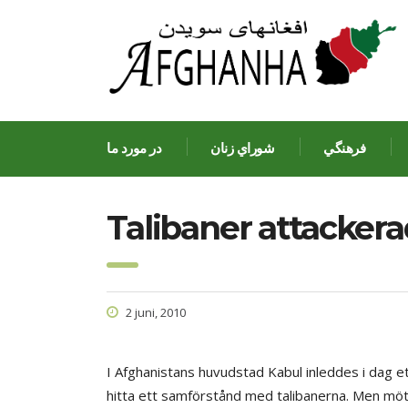
فرهنگي
شوراي زنان
در مورد ما
Talibaner attacker
2 juni, 2010
I Afghanistans huvudstad Kabul inleddes i dag et
hitta ett samförstånd med talibanerna. Men möt