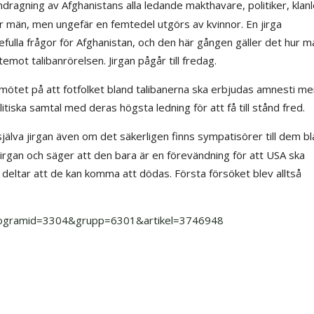
dragning av Afghanistans alla ledande makthavare, politiker, klan
 är män, men ungefär en femtedel utgörs av kvinnor. En jirga
fulla frågor för Afghanistan, och den här gången gäller det hur m
temot talibanrörelsen. Jirgan pågår till fredag.
mötet på att fotfolket bland talibanerna ska erbjudas amnesti me
olitiska samtal med deras högsta ledning för att få till stånd fred.
 själva jirgan även om det säkerligen finns sympatisörer till dem b
jirgan och säger att den bara är en förevändning för att USA ska
m deltar att de kan komma att dödas. Första försöket blev alltså
?programid=3304&grupp=6301&artikel=3746948