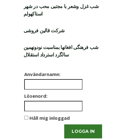
شب غزل وشعر با مجتبی محب در شهر
استاکهولم
شرکت قالین فروشی
شب فرهنگی افغانها بمناسبت نودونهمین
سالگرد استرداد استقلال
Användarnamn:
Lösenord:
Håll mig inloggad
LOGGA IN