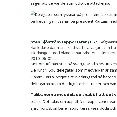
säger att de var de som utförde attackerna.
på fredsjirgan lyssnar på president Karzais inl
(1:57)
I Afghanis
Sten Sjöström rapporterar
klanledare där man ska diskutera vägar att hit
inledningen med bland annat raketer. Talibanern
2010-06-02. …
Mer om Afghanistan på sverigesradio.se/utrikes
De runt 1 500 delegater som medverkar är samlade
Hamid Karzai börjat sitt inledningstal så hördes 
deltagarna att ta det lugnt och sitta ner och han
Talibanerna meddelade snabbt att det v
oklart. Det talas om upp till fem explosioner va
självmordsbombare rapporteras vara döda och en 