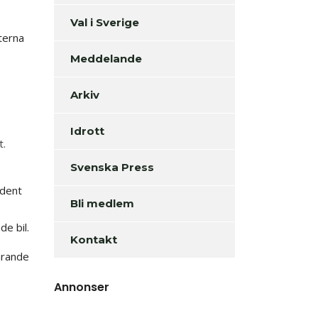
Val i Sverige
terna
Meddelande
Arkiv
Idrott
t.
Svenska Press
ident
Bli medlem
de bil.
Kontakt
arande
Annonser