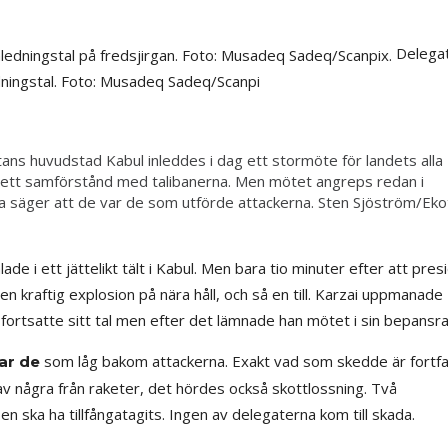
Delega
edningstal. Foto: Musadeq Sadeq/Scanpi
tans huvudstad Kabul inleddes i dag ett stormöte för landets alla
ta ett samförstånd med talibanerna. Men mötet angreps redan i
a säger att de var de som utförde attackerna. Sten Sjöström/Eko
 i ett jättelikt tält i Kabul. Men bara tio minuter efter att pres
en kraftig explosion på nära håll, och så en till. Karzai uppmanade
 fortsatte sitt tal men efter det lämnade han mötet i sin bepansra
som låg bakom attackerna. Exakt vad som skedde är fortf
ar de
rav några från raketer, det hördes också skottlossning. Två
ska ha tillfångatagits. Ingen av delegaterna kom till skada.