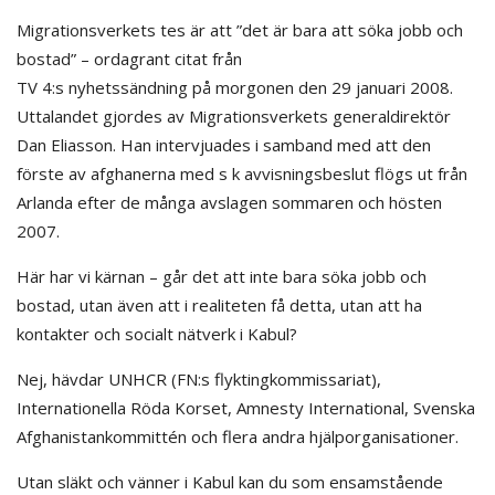
Migrationsverkets tes är att ”det är bara att söka jobb och
bostad” – ordagrant citat från
TV 4:s nyhetssändning på morgonen den 29 januari 2008.
Uttalandet gjordes av Migrationsverkets generaldirektör
Dan Eliasson. Han intervjuades i samband med att den
förste av afghanerna med s k avvisningsbeslut flögs ut från
Arlanda efter de många avslagen sommaren och hösten
2007.
Här har vi kärnan – går det att inte bara söka jobb och
bostad, utan även att i realiteten få detta, utan att ha
kontakter och socialt nätverk i Kabul?
Nej, hävdar UNHCR (FN:s flyktingkommissariat),
Internationella Röda Korset, Amnesty International, Svenska
Afghanistankommittén och flera andra hjälporganisationer.
Utan släkt och vänner i Kabul kan du som ensamstående