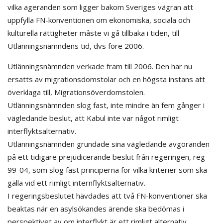
vilka ageranden som ligger bakom Sveriges vägran att
uppfylla FN-konventionen om ekonomiska, sociala och
kulturella rättigheter måste vi gå tillbaka i tiden, till
Utlänningsnämndens tid, dvs före 2006.
Utlänningsnämnden verkade fram till 2006. Den har nu
ersatts av migrationsdomstolar och en högsta instans att
överklaga till, Migrationsöverdomstolen.
Utlänningsnämnden slog fast, inte mindre än fem gånger i
vägledande beslut, att Kabul inte var något rimligt
interflyktsalternativ.
Utlänningsnämnden grundade sina vägledande avgöranden
på ett tidigare prejudicerande beslut från regeringen, reg
99-04, som slog fast principerna för vilka kriterier som ska
gälla vid ett rimligt internflyktsalternativ.
I regeringsbeslutet hävdades att två FN-konventioner ska
beaktas när en asylsökandes ärende ska bedömas i
perspektivet av om interflykt är ett rimligt alternativ.