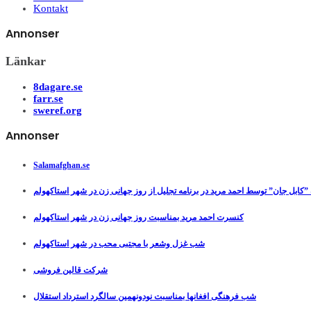
Kontakt
Annonser
Länkar
8dagare.se
farr.se
sweref.org
Annonser
Salamafghan.se
”کابل جان” توسط احمد مرید در برنامه تجلیل از روز جهانی زن در شهر استاکهولم
کنسرت احمد مرید بمناسبت روز جهانی زن در شهر استاکهولم
شب غزل وشعر با مجتبی محب در شهر استاکهولم
شرکت قالین فروشی
شب فرهنگی افغانها بمناسبت نودونهمین سالگرد استرداد استقلال