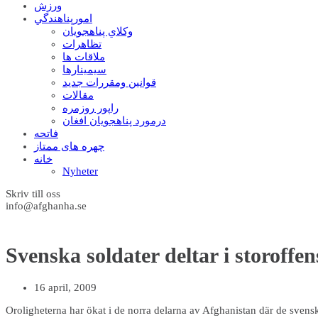
ورزش
امورپناهندگي
وکلاي پناهجويان
تظاهرات
ملاقات ها
سيمينارها
قوانين ومقررات جديد
مقالات
راپور روزمره
درمورد پناهجويان افغان
فاتحه
چهره های ممتاز
خانه
Nyheter
Skriv till oss
info@afghanha.se
Svenska soldater deltar i storoffen
16 april, 2009
Oroligheterna har ökat i de norra delarna av Afghanistan där de svenska