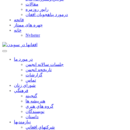
مقالات
راپور روزمره
درمورد پناهجويان افغان
فاتحه
چهره های ممتاز
خانه
Nyheter
در مورد ما
جلسات سالانه انجمن
تاریخچه انجمن
گزارشات
تماس
شوراي زنان
فرهنگي
گنجينه
هنرپيشه ها
گروه هاي هنري
نويسندگان
داستان
نيازمنديها
شرکتهاي افغاني