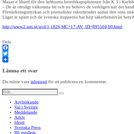
Mazar-e Sharif för den luftburna beredskapsplutonen från K 3 i Karlsb
– De är otroligt välkomna hit och nu behövs de verkligen när det hand
Förstärkningsstyrkan och journalister eskorterades sedan den sista str
Läget är spänt och de svenska trupperna har höjt säkerhetsnivån betyd
http://www2.unt.se/avd/1,1826,MC=17-AV_ID=895504,00.html
Dela
Facebook
Twitter
Dela
Lämna ett svar
Du måste vara
inloggad
för att publicera en kommentar.
Asylsökande
Val i Sverige
Meddelande
Arkiv
Idrott
Svenska Press
Bli medlem