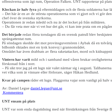
offensiverna som ägt rum, Operation Falken. UNT rapporterar på plat
Klockan är halv fyra
på eftermiddagen och de flesta soldaterna har läm
– Det här är en av de största operationerna som vi gjort och vi gör d
chef över de svenska styrkorna.
Operationen är redan inledd och nu är det locket på från militären.
– Du får veta mer när vi vet hur det går, vi kan inte prata om en pågå
Det började
redan förra torsdagen då en svensk patrull blev beskjuten
sprängattentat rum.
På söndagen skedde det mot provinsguvernören i Aybak då en tolvåri
bilbomb riktades mot en tysk konvoj i grannområdet.
Området har även drabbats av flera raketattacker, mord och kidnappni
­Vintern har varit
mild och i samband med våren brukar oroligheterna ö
förskonad från i norr.
– På sikt tror jag på ett lugn när valet närmar sig i augusti. Talibanern
vet vilka som är vinnare eller förlorare, säger Håkan Hedlund.
Kvar på campen
råder ett lugn. Flaggorna vajar som vanligt på halv 
Av: Daniel Legue
daniel.legue@unt.se
Kommentera
UNT ensam på plats
UNT var som enda dagstidning med när förstärkningen från Sverige flögs 