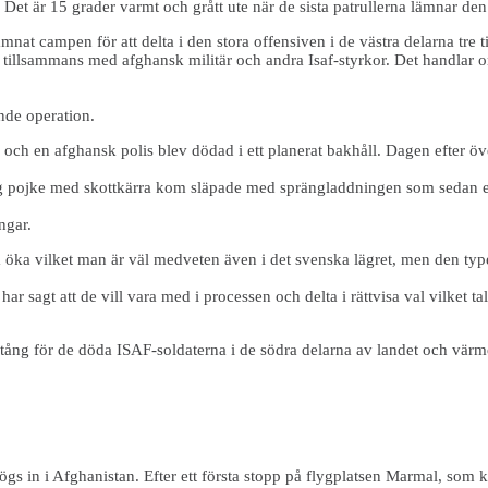
s
Det är 15 grader varmt och grått ute när de sista patrullerna lämnar d
nat campen för att delta i den stora offensiven i de västra delarna tre t
en tillsammans med afghansk militär och andra Isaf-styrkor. Det handlar
ende operation.
 och en afghansk polis blev dödad i ett planerat bakhåll. Dagen efter ö
g pojke med skottkärra kom släpade med sprängladdningen som sedan ex
ngar.
ka vilket man är väl medveten även i det svenska lägret, men den typen
a har sagt att de vill vara med i processen och delta i rättvisa val vilket
stång för de döda ISAF-soldaterna i de södra delarna av landet och värm
in i Afghanistan. Efter ett första stopp på flygplatsen Marmal, som kont