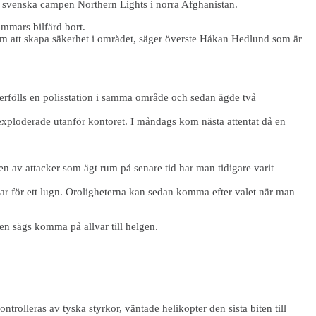
en svenska campen Northern Lights i norra Afghanistan.
immars bilfärd bort.
 om att skapa säkerhet i området, säger överste Håkan Hedlund som är
verfölls en polisstation i samma område och sedan ägde två
ploderade utanför kontoret. I måndags kom nästa attentat då en
 av attacker som ägt rum på senare tid har man tidigare varit
 talar för ett lugn. Oroligheterna kan sedan komma efter valet när man
en sägs komma på allvar till helgen.
rolleras av tyska styrkor, väntade helikopter den sista biten till