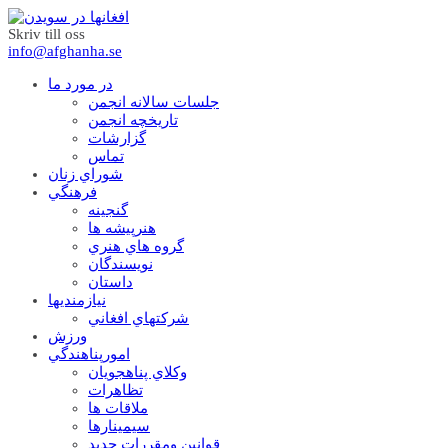
Skriv till oss
info@afghanha.se
در مورد ما
جلسات سالانه انجمن
تاریخچه انجمن
گزارشات
تماس
شوراي زنان
فرهنگي
گنجينه
هنرپيشه ها
گروه هاي هنري
نويسندگان
داستان
نيازمنديها
شرکتهاي افغاني
ورزش
امورپناهندگي
وکلاي پناهجويان
تظاهرات
ملاقات ها
سيمينارها
قوانين ومقررات جديد