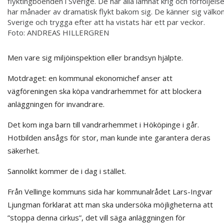
flyktingboenden i Sverige. De har alla lämnat krig och förföljels
har månader av dramatisk flykt bakom sig. De känner sig välko
Sverige och trygga efter att ha vistats här ett par veckor.
Foto:
ANDREAS HILLERGREN
Men vare sig miljöinspektion eller brandsyn hjälpte.
Motdraget: en kommunal ekonomichef anser att
vägföreningen ska köpa vandrarhemmet för att blockera
anläggningen för invandrare.
Det kom inga barn till vandrarhemmet i Hököpinge i går.
Hotbilden ansågs för stor, man kunde inte garantera deras
säkerhet.
Sannolikt kommer de i dag i stället.
Från Vellinge kommuns sida har kommunalrådet Lars-Ingvar
Ljungman förklarat att man ska undersöka möjligheterna att
”stoppa denna cirkus”, det vill säga anläggningen för