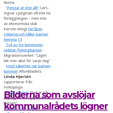
kluvna
”Pengar är inte allt”
Lars-
Ingvar Ljungman vill inte ha
förläggningen – men inte
av ekonomiska skäl
Kerstin Weigl
De låser
cyklarna och håller barnen
hemma
13
Två av tre kommuner
nobbar flyktingbarnen
Migrationsverket: ”Läget
blir mer akut för varje dag”
Höjd säkerhet när barnen
kommer
Aftonbladets
Linda Hjertén
rapporterar från
Hököpinge.
Bilderna som avslöjar
Röda Korset:
”Det är vår
skyldighet att hjälpa de här
barnen”.
kommunalrådets lögner
Svalöv: ”Här är de