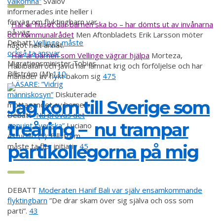
välkomna”
Svalöv
informerades inte heller i
förväg om flyktingbarn var
Här är huset där barnen ska bo – har dömts ut av invånarna
på väg
och kommunalrådet
Men Aftonbladets Erik Larsson möter
Debatt
Vellinge måste
något helt annat.
också ta ansvar
Här är barnen som Vellinge vägrar hjälpa
Morteza,
Migrationsminister Tobias
Habiballah och Javid har lämnat krig och förföljelse och har
Billström (M)
110
månader av flykt bakom sig
475
LÄSARE:
”Vidrig
människosyn”
Diskuterade
Jag kom till Sverige som
mottagandet av barnen.
Debatt
”Nu prövas det
treåring – nu trampar
genuint svenska”
Luciano
Astudillo (S): Billström
måste ta fler initiativ
partikollegorna på mig
45
DEBATT
Moderaten Hanif Bali var själv ensamkommande
flyktingbarn
”De drar skam över sig själva och oss som
parti”.
43