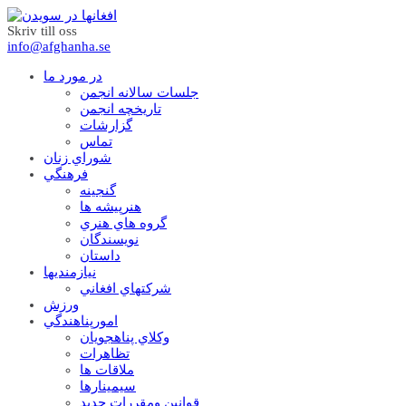
Skriv till oss
info@afghanha.se
در مورد ما
جلسات سالانه انجمن
تاریخچه انجمن
گزارشات
تماس
شوراي زنان
فرهنگي
گنجينه
هنرپيشه ها
گروه هاي هنري
نويسندگان
داستان
نيازمنديها
شرکتهاي افغاني
ورزش
امورپناهندگي
وکلاي پناهجويان
تظاهرات
ملاقات ها
سيمينارها
قوانين ومقررات جديد