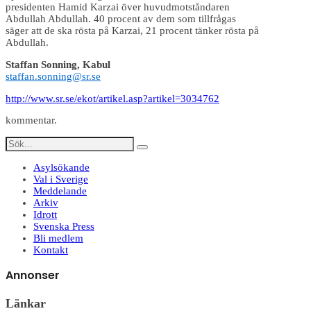
presidenten Hamid Karzai över huvudmotståndaren
Abdullah Abdullah. 40 procent av dem som tillfrågas
säger att de ska rösta på Karzai, 21 procent tänker rösta på
Abdullah.
Staffan Sonning, Kabul
staffan.sonning@sr.se
http://www.sr.se/ekot/artikel.asp?artikel=3034762
kommentar.
Asylsökande
Val i Sverige
Meddelande
Arkiv
Idrott
Svenska Press
Bli medlem
Kontakt
Annonser
Länkar