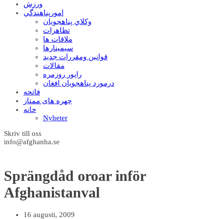
ورزش
امورپناهندگي
وکلاي پناهجويان
تظاهرات
ملاقات ها
سيمينارها
قوانين ومقررات جديد
مقالات
راپور روزمره
درمورد پناهجويان افغان
فاتحه
چهره های ممتاز
خانه
Nyheter
Skriv till oss
info@afghanha.se
Sprängdåd oroar inför
Afghanistanval
16 augusti, 2009