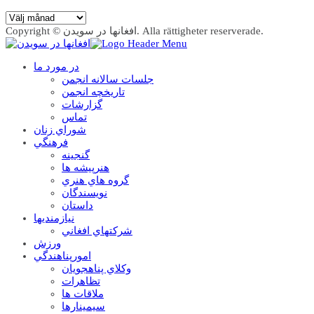
Arkiv
Copyright © افغانها در سویدن. Alla rättigheter reserverade.
در مورد ما
جلسات سالانه انجمن
تاریخچه انجمن
گزارشات
تماس
شوراي زنان
فرهنگي
گنجينه
هنرپيشه ها
گروه هاي هنري
نويسندگان
داستان
نيازمنديها
شرکتهاي افغاني
ورزش
امورپناهندگي
وکلاي پناهجويان
تظاهرات
ملاقات ها
سيمينارها