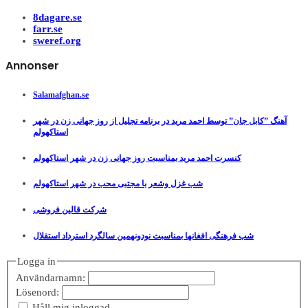
8dagare.se
farr.se
sweref.org
Annonser
Salamafghan.se
آهنگ ”کابل جان” توسط احمد مرید در برنامه تجلیل از روز جهانی زن در شهر
استاکهولم
کنسرت احمد مرید بمناسبت روز جهانی زن در شهر استاکهولم
شب غزل وشعر با مجتبی محب در شهر استاکهولم
شرکت قالین فروشی
شب فرهنگی افغانها بمناسبت نودونهمین سالگرد استرداد استقلال
Logga in
Användarnamn:
Lösenord:
Håll mig inloggad