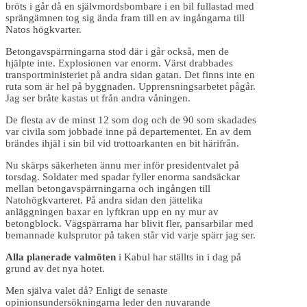
bröts i går då en självmordsbombare i en bil fullastad med
sprängämnen tog sig ända fram till en av ingångarna till
Natos högkvarter.
Betongavspärrningarna stod där i går också, men de
hjälpte inte. Explosionen var enorm. Värst drabbades
transportministeriet på andra sidan gatan. Det finns inte en
ruta som är hel på byggnaden. Upprensningsarbetet pågår.
Jag ser bråte kastas ut från andra våningen.
De flesta av de minst 12 som dog och de 90 som skadades
var civila som jobbade inne på departementet. En av dem
brändes ihjäl i sin bil vid trottoarkanten en bit härifrån.
Nu skärps säkerheten ännu mer inför presidentvalet på
torsdag. Soldater med spadar fyller enorma sandsäckar
mellan betongavspärrningarna och ingången till
Natohögkvarteret. På andra sidan den jättelika
anläggningen baxar en lyftkran upp en ny mur av
betongblock. Vägspärrarna har blivit fler, pansarbilar med
bemannade kulsprutor på taken står vid varje spärr jag ser.
Alla planerade valmöten
i Kabul har ställts in i dag på
grund av det nya hotet.
Men själva valet då? Enligt de senaste
opinionsundersökningarna leder den nuvarande