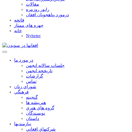
مقالات
راپور روزمره
درمورد پناهجويان افغان
فاتحه
چهره های ممتاز
خانه
Nyheter
در مورد ما
جلسات سالانه انجمن
تاریخچه انجمن
گزارشات
تماس
شوراي زنان
فرهنگي
گنجينه
هنرپيشه ها
گروه هاي هنري
نويسندگان
داستان
نيازمنديها
شرکتهاي افغاني