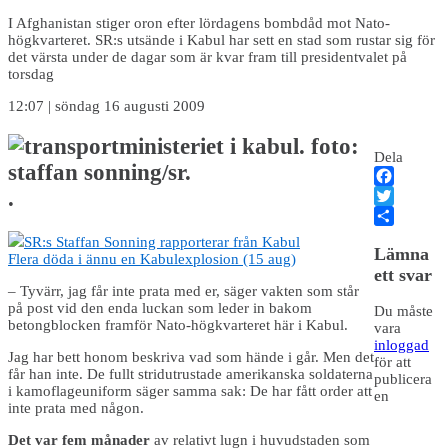
I Afghanistan stiger oron efter lördagens bombdåd mot Nato-
högkvarteret. SR:s utsände i Kabul har sett en stad som rustar sig för
det värsta under de dagar som är kvar fram till presidentvalet på
torsdag
12:07 | söndag 16 augusti 2009
Dela
.
Facebook
Twitter
Dela
SR:s Staffan Sonning rapporterar från Kabul
Lämna
Flera döda i ännu en Kabulexplosion (15 aug)
ett svar
– Tyvärr, jag får inte prata med er, säger vakten som står
på post vid den enda luckan som leder in bakom
Du måste
betongblocken framför Nato-högkvarteret här i Kabul.
vara
inloggad
Jag har bett honom beskriva vad som hände i går. Men det
för att
får han inte. De fullt stridutrustade amerikanska soldaterna
publicera
i kamoflageuniform säger samma sak: De har fått order att
en
inte prata med någon.
Det var fem månader
av relativt lugn i huvudstaden som