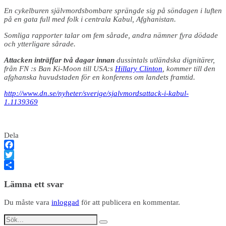
En cykelburen självmordsbombare sprängde sig på söndagen i luften
på en gata full med folk i centrala Kabul, Afghanistan.
Somliga rapporter talar om fem sårade, andra nämner fyra dödade
och ytterligare sårade.
Attacken inträffar två dagar innan
dussintals utländska dignitärer,
från FN :s Ban Ki-Moon till USA:s
Hillary Clinton
, kommer till den
afghanska huvudstaden för en konferens om landets framtid.
http://www.dn.se/nyheter/sverige/sjalvmordsattack-i-kabul-
1.1139369
Dela
Facebook
Twitter
Dela
Lämna ett svar
Du måste vara
inloggad
för att publicera en kommentar.