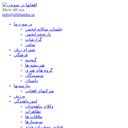
Skriv till oss
info@afghanha.se
در مورد ما
جلسات سالانه انجمن
تاریخچه انجمن
گزارشات
تماس
شوراي زنان
فرهنگي
گنجينه
هنرپيشه ها
گروه هاي هنري
نويسندگان
داستان
نيازمنديها
شرکتهاي افغاني
ورزش
امورپناهندگي
وکلاي پناهجويان
تظاهرات
ملاقات ها
سيمينارها
قوانين ومقررات جديد