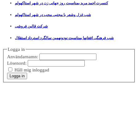
کنسرت احمد مرید بمناسبت روز جهانی زن در شهر استاکهولم
شب غزل وشعر با مجتبی محب در شهر استاکهولم
شرکت قالین فروشی
شب فرهنگی افغانها بمناسبت نودونهمین سالگرد استرداد استقلال
Logga in
Användarnamn:
Lösenord:
Håll mig inloggad
Logga in