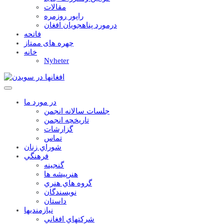
مقالات
راپور روزمره
درمورد پناهجويان افغان
فاتحه
چهره های ممتاز
خانه
Nyheter
در مورد ما
جلسات سالانه انجمن
تاریخچه انجمن
گزارشات
تماس
شوراي زنان
فرهنگي
گنجينه
هنرپيشه ها
گروه هاي هنري
نويسندگان
داستان
نيازمنديها
شرکتهاي افغاني