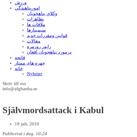
ورزش
امورپناهندگي
وکلاي پناهجويان
تظاهرات
ملاقات ها
سيمينارها
قوانين ومقررات جديد
مقالات
راپور روزمره
درمورد پناهجويان افغان
فاتحه
چهره های ممتاز
خانه
Nyheter
Skriv till oss
info@afghanha.se
Självmordsattack i Kabul
18 juli, 2010
Publicerat i dag. 10:24