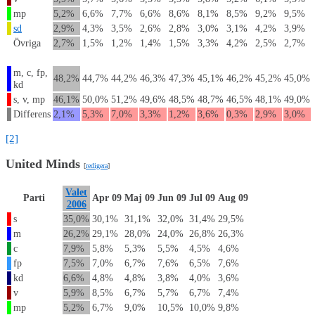
mp
5,2%
6,6%
7,7%
6,6%
8,6%
8,1%
8,5%
9,2%
9,5%
sd
2,9%
4,3%
3,5%
2,6%
2,8%
3,0%
3,1%
4,2%
3,9%
Övriga
2,7%
1,5%
1,2%
1,4%
1,5%
3,3%
4,2%
2,5%
2,7%
m, c, fp,
48,2%
44,7%
44,2%
46,3%
47,3%
45,1%
46,2%
45,2%
45,0%
kd
s, v, mp
46,1%
50,0%
51,2%
49,6%
48,5%
48,7%
46,5%
48,1%
49,0%
Differens
2,1%
5,3%
7,0%
3,3%
1,2%
3,6%
0,3%
2,9%
3,0%
[2]
United Minds
[
redigera
]
Valet
Parti
Apr 09
Maj 09
Jun 09
Jul 09
Aug 09
2006
s
35,0%
30,1%
31,1%
32,0%
31,4%
29,5%
m
26,2%
29,1%
28,0%
24,0%
26,8%
26,3%
c
7,9%
5,8%
5,3%
5,5%
4,5%
4,6%
fp
7,5%
7,0%
6,7%
7,6%
6,5%
7,6%
kd
6,6%
4,8%
4,8%
3,8%
4,0%
3,6%
v
5,9%
8,5%
6,7%
5,7%
6,7%
7,4%
mp
5,2%
6,7%
9,0%
10,5%
10,0%
9,8%