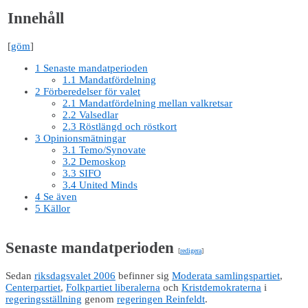
Innehåll
[
göm
]
1
Senaste mandatperioden
1.1
Mandatfördelning
2
Förberedelser för valet
2.1
Mandatfördelning mellan valkretsar
2.2
Valsedlar
2.3
Röstlängd och röstkort
3
Opinionsmätningar
3.1
Temo/Synovate
3.2
Demoskop
3.3
SIFO
3.4
United Minds
4
Se även
5
Källor
Senaste mandatperioden
[
redigera
]
Sedan
riksdagsvalet 2006
befinner sig
Moderata samlingspartiet
,
Centerpartiet
,
Folkpartiet liberalerna
och
Kristdemokraterna
i
regeringsställning
genom
regeringen Reinfeldt
.