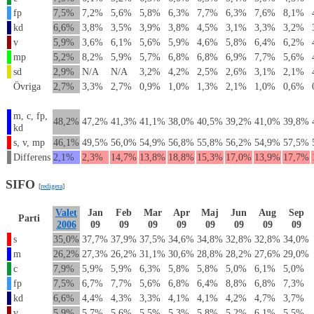
fp
7,5%
7,2%
5,6%
5,8%
6,3%
7,7%
6,3%
7,6%
8,1%
kd
6,6%
3,8%
3,5%
3,9%
3,8%
4,5%
3,1%
3,3%
3,2%
v
5,9%
3,6%
6,1%
5,6%
5,9%
4,6%
5,8%
6,4%
6,2%
mp
5,2%
8,2%
5,9%
5,7%
6,8%
6,8%
6,9%
7,7%
5,6%
sd
2,9%
N/A
N/A
3,2%
4,2%
2,5%
2,6%
3,1%
2,1%
Övriga
2,7%
3,3%
2,7%
0,9%
1,0%
1,3%
2,1%
1,0%
0,6%
m, c, fp,
48,2%
47,2%
41,3%
41,1%
38,0%
40,5%
39,2%
41,0%
39,8%
kd
s, v, mp
46,1%
49,5%
56,0%
54,9%
56,8%
55,8%
56,2%
54,9%
57,5%
Differens
2,1%
2,3%
14,7%
13,8%
18,8%
15,3%
17,0%
13,9%
17,7%
SIFO
[
redigera
]
Valet
Jan
Feb
Mar
Apr
Maj
Jun
Aug
Sep
Parti
2006
09
09
09
09
09
09
09
09
s
35,0%
37,7%
37,9%
37,5%
34,6%
34,8%
32,8%
32,8%
34,0%
m
26,2%
27,3%
26,2%
31,1%
30,6%
28,8%
28,2%
27,6%
29,0%
c
7,9%
5,9%
5,9%
6,3%
5,8%
5,8%
5,0%
6,1%
5,0%
fp
7,5%
6,7%
7,7%
5,6%
6,8%
6,4%
8,8%
6,8%
7,3%
kd
6,6%
4,4%
4,3%
3,3%
4,1%
4,1%
4,2%
4,7%
3,7%
v
5,9%
5,7%
5,6%
5,5%
5,3%
5,8%
5,2%
6,1%
5,5%