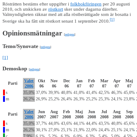
Rösträtten bestäms efter uppgifter i
folkbokföringen
per 20 augusti
2010, och utskicken av
röstkort
sker under dagarna därefter.
Valmyndigheten räknar med att alla röstberättigade som är bosatta i
[1]
Sverige ska ha fått sitt röstkort senast 1 september 2010.
Opinionsmätningar
[
redigera
]
Temo/Synovate
[
redigera
]
[1]
Demoskop
[
redigera
]
Valet
Okt
Nov
Dec
Jan
Feb
Mar
Apr
Maj
Parti
2006
06
06
06
07
07
07
07
07
s
35,0%
37,0%
39,9%
40,8%
41,0%
41,4%
42,5%
46,3%
45,0%
m
26,2%
26,9%
25,2%
26,4%
26,3%
25,2%
25,3%
24,1%
23,8%
Valet
Jun
Aug
Feb
Maj
Jun
Jul
Aug
Sep
Parti
2006
2007
2007
2008
2008
2008
2008
2008
2008
s
35,0%
37,7%
44,0%
43,6%
44,1%
44,4%
43,5%
40,8%
45,6%
m
26,2%
30,1%
27,0%
25,1%
21,9%
22,0%
24,4%
25,1%
24,1%
c
7,9%
6,1%
5,2%
6,3%
6,0%
6,3%
5,4%
5,0%
4,5%