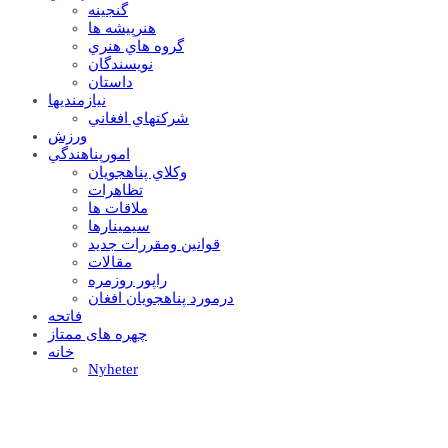
گنجينه
هنرپيشه ها
گروه هاي هنري
نويسندگان
داستان
نيازمنديها
شرکتهاي افغاني
ورزش
امورپناهندگي
وکلاي پناهجويان
تظاهرات
ملاقات ها
سيمينارها
قوانين ومقررات جديد
مقالات
راپور روزمره
درمورد پناهجويان افغان
فاتحه
چهره های ممتاز
خانه
Nyheter