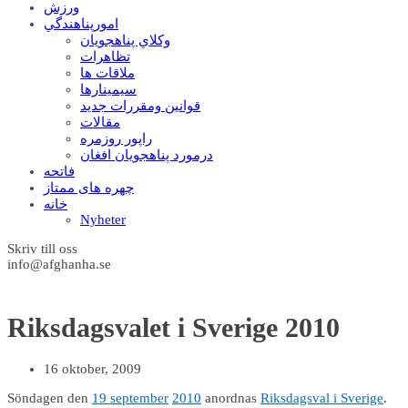
ورزش
امورپناهندگي
وکلاي پناهجويان
تظاهرات
ملاقات ها
سيمينارها
قوانين ومقررات جديد
مقالات
راپور روزمره
درمورد پناهجويان افغان
فاتحه
چهره های ممتاز
خانه
Nyheter
Skriv till oss
info@afghanha.se
Riksdagsvalet i Sverige 2010
16 oktober, 2009
Söndagen den
19 september
2010
anordnas
Riksdagsval i Sverige
.