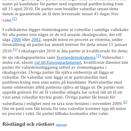
namn på kandidater för partier med registrerad partibeckning fram
till 15 april 2010. De partier som beställer valsedlar senast detta
datum är garanterade att få dem levererade senast 45 dagar före
[2]
valet.
I vallokalerna lägger röstmottagarna ut valsedlar i samtliga vallokaler
för alla partier som något av de två senaste riksdagsvalen, det vill
säga
2006
eller
2002
, uppnått minst en procent av rösterna, under
förutsättning att partiet har anmält intresse för detta senast 15 januari
[1]
2010.
I riksdagsvalet 2010 är åtta partier är kvalificerade för detta;
[3]
de sju riksdagspartierna samt
Sverigedemokraterna
.
Valresultat i
andra val, såsom
val till Europaparlamentet
, kvalificerar däremot inte
partier för valsedelsutläggning utförd av röstmottagarna i
riksdagsvalet. Övriga partier får själva ombesörja att lägga ut
valsedlar. De valsedlar som läggs ut är partivalsedlar med
partibeteckning men utan namn på kandidater. Partivalsedlar med
namn ombesörjer alltid partierna själva att lägga ut. De partier som
uppnått gränsen för att få valsedlar utlagda har också rätt att få ett
visst antal valsedlar tryckta gratis. Övriga partier får betala för
[2]
valsedlarna i enlighet med en taxa som bestäms i november 2009.
Om ett parti som fått betala för sina valsedlar kommer upp till minst
en procent i valet, får partiet tillbaka kostnaden efter valet.
Röstlängd och röstkort
[
redigera
]