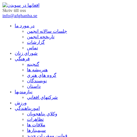
Skriv till oss
info@afghanha.se
در مورد ما
جلسات سالانه انجمن
تاریخچه انجمن
گزارشات
تماس
شوراي زنان
فرهنگي
گنجينه
هنرپيشه ها
گروه هاي هنري
نويسندگان
داستان
نيازمنديها
شرکتهاي افغاني
ورزش
امورپناهندگي
وکلاي پناهجويان
تظاهرات
ملاقات ها
سيمينارها
قوانين ومقررات جديد