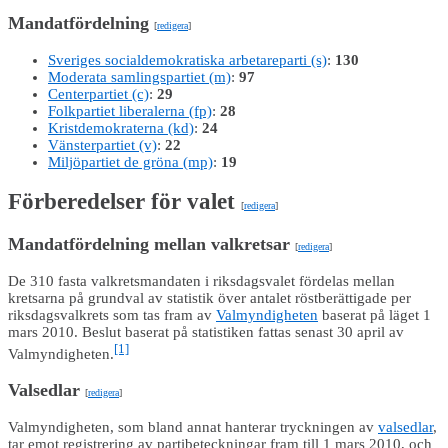
Mandatfördelning
[
redigera
]
Sveriges socialdemokratiska arbetareparti (s)
:
130
Moderata samlingspartiet (m)
:
97
Centerpartiet (c)
:
29
Folkpartiet liberalerna (fp)
:
28
Kristdemokraterna (kd)
:
24
Vänsterpartiet (v)
:
22
Miljöpartiet de gröna (mp)
:
19
Förberedelser för valet
[
redigera
]
Mandatfördelning mellan valkretsar
[
redigera
]
De 310 fasta valkretsmandaten i riksdagsvalet fördelas mellan
kretsarna på grundval av statistik över antalet röstberättigade per
riksdagsvalkrets som tas fram av
Valmyndigheten
baserat på läget 1
mars 2010. Beslut baserat på statistiken fattas senast 30 april av
[1]
Valmyndigheten.
Valsedlar
[
redigera
]
Valmyndigheten, som bland annat hanterar tryckningen av
valsedlar
,
tar emot registrering av partibeteckningar fram till 1 mars 2010, och