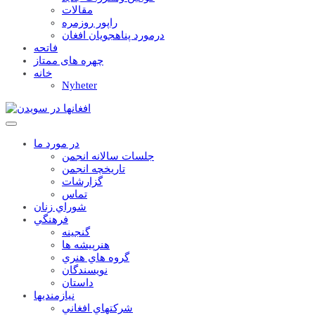
مقالات
راپور روزمره
درمورد پناهجويان افغان
فاتحه
چهره های ممتاز
خانه
Nyheter
در مورد ما
جلسات سالانه انجمن
تاریخچه انجمن
گزارشات
تماس
شوراي زنان
فرهنگي
گنجينه
هنرپيشه ها
گروه هاي هنري
نويسندگان
داستان
نيازمنديها
شرکتهاي افغاني