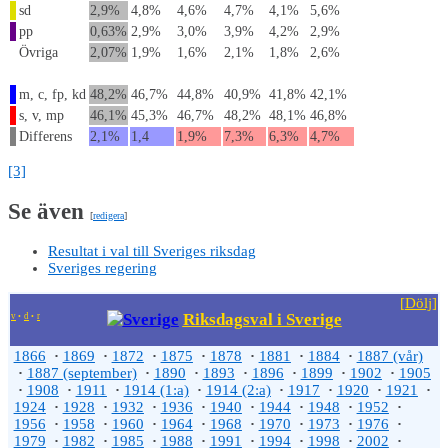
sd
2,9%
4,8%
4,6%
4,7%
4,1%
5,6%
pp
0,63%
2,9%
3,0%
3,9%
4,2%
2,9%
Övriga
2,07%
1,9%
1,6%
2,1%
1,8%
2,6%
m, c, fp, kd
48,2%
46,7%
44,8%
40,9%
41,8%
42,1%
s, v, mp
46,1%
45,3%
46,7%
48,2%
48,1%
46,8%
Differens
2,1%
1,4
1,9%
7,3%
6,3%
4,7%
[3]
Se även
[
redigera
]
Resultat i val till Sveriges riksdag
Sveriges regering
[
Dölj
]
Riksdagsval i Sverige
v
d
r
•
•
1866
·
1869
·
1872
·
1875
·
1878
·
1881
·
1884
·
1887 (vår)
·
1887 (september)
·
1890
·
1893
·
1896
·
1899
·
1902
·
1905
·
1908
·
1911
·
1914 (1:a)
·
1914 (2:a)
·
1917
·
1920
·
1921
·
1924
·
1928
·
1932
·
1936
·
1940
·
1944
·
1948
·
1952
·
1956
·
1958
·
1960
·
1964
·
1968
·
1970
·
1973
·
1976
·
1979
·
1982
·
1985
·
1988
·
1991
·
1994
·
1998
·
2002
·