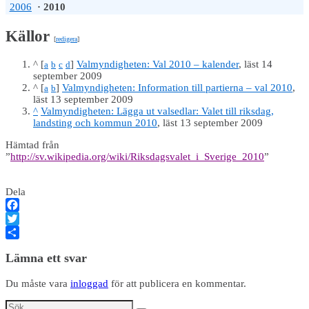
2006
·
2010
Källor
[
redigera
]
^ [
]
Valmyndigheten: Val 2010 – kalender
, läst 14
a
b
c
d
september 2009
^ [
]
Valmyndigheten: Information till partierna – val 2010
,
a
b
läst 13 september 2009
^
Valmyndigheten: Lägga ut valsedlar: Valet till riksdag,
landsting och kommun 2010
, läst 13 september 2009
Hämtad från
”
http://sv.wikipedia.org/wiki/Riksdagsvalet_i_Sverige_2010
”
Dela
Facebook
Twitter
Dela
Lämna ett svar
Du måste vara
inloggad
för att publicera en kommentar.