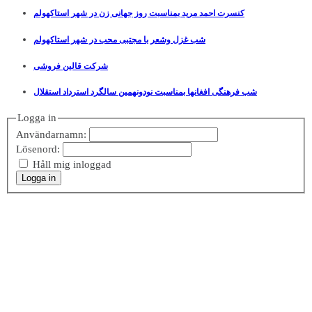
کنسرت احمد مرید بمناسبت روز جهانی زن در شهر استاکهولم
شب غزل وشعر با مجتبی محب در شهر استاکهولم
شرکت قالین فروشی
شب فرهنگی افغانها بمناسبت نودونهمین سالگرد استرداد استقلال
Logga in
Användarnamn:
Lösenord:
Håll mig inloggad
Logga in