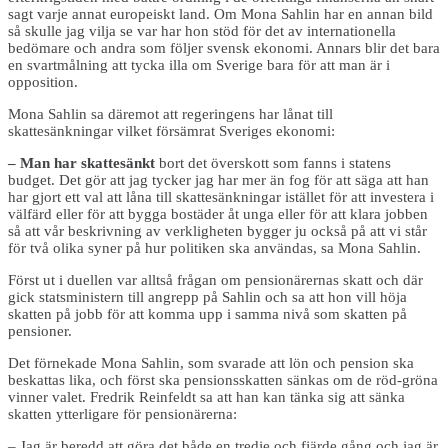
sagt varje annat europeiskt land. Om Mona Sahlin har en annan bild
så skulle jag vilja se var har hon stöd för det av internationella
bedömare och andra som följer svensk ekonomi. Annars blir det bara
en svartmålning att tycka illa om Sverige bara för att man är i
opposition.
Mona Sahlin sa däremot att regeringens har lånat till
skattesänkningar vilket försämrat Sveriges ekonomi:
– Man har skattesänkt
bort det överskott som fanns i statens
budget. Det gör att jag tycker jag har mer än fog för att säga att han
har gjort ett val att låna till skattesänkningar istället för att investera i
välfärd eller för att bygga bostäder åt unga eller för att klara jobben
så att vår beskrivning av verkligheten bygger ju också på att vi står
för två olika syner på hur politiken ska användas, sa Mona Sahlin.
Först ut i duellen var alltså frågan om pensionärernas skatt och där
gick statsministern till angrepp på Sahlin och sa att hon vill höja
skatten på jobb för att komma upp i samma nivå som skatten på
pensioner.
Det förnekade Mona Sahlin, som svarade att lön och pension ska
beskattas lika, och först ska pensionsskatten sänkas om de röd-gröna
vinner valet. Fredrik Reinfeldt sa att han kan tänka sig att sänka
skatten ytterligare för pensionärerna:
– Jag är beredd att göra det både en tredje och fjärde gång och jag är