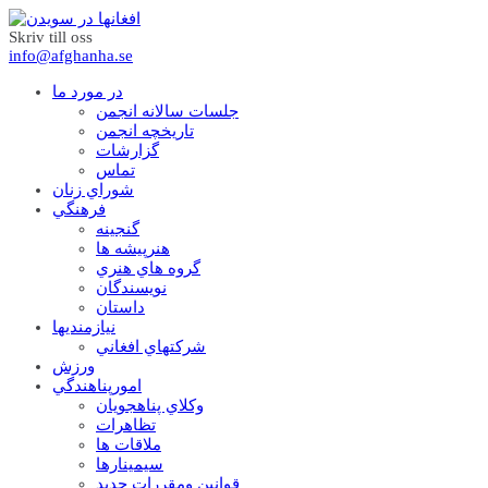
Skriv till oss
info@afghanha.se
در مورد ما
جلسات سالانه انجمن
تاریخچه انجمن
گزارشات
تماس
شوراي زنان
فرهنگي
گنجينه
هنرپيشه ها
گروه هاي هنري
نويسندگان
داستان
نيازمنديها
شرکتهاي افغاني
ورزش
امورپناهندگي
وکلاي پناهجويان
تظاهرات
ملاقات ها
سيمينارها
قوانين ومقررات جديد