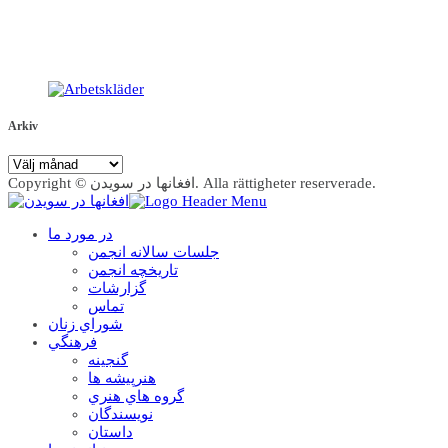
Arkiv
Arkiv
Copyright © افغانها در سویدن. Alla rättigheter reserverade.
در مورد ما
جلسات سالانه انجمن
تاریخچه انجمن
گزارشات
تماس
شوراي زنان
فرهنگي
گنجينه
هنرپيشه ها
گروه هاي هنري
نويسندگان
داستان