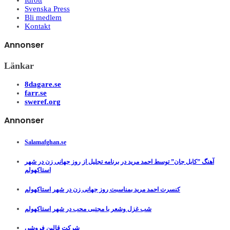
Idrott
Svenska Press
Bli medlem
Kontakt
Annonser
Länkar
8dagare.se
farr.se
sweref.org
Annonser
Salamafghan.se
آهنگ ”کابل جان” توسط احمد مرید در برنامه تجلیل از روز جهانی زن در شهر
استاکهولم
کنسرت احمد مرید بمناسبت روز جهانی زن در شهر استاکهولم
شب غزل وشعر با مجتبی محب در شهر استاکهولم
شرکت قالین فروشی