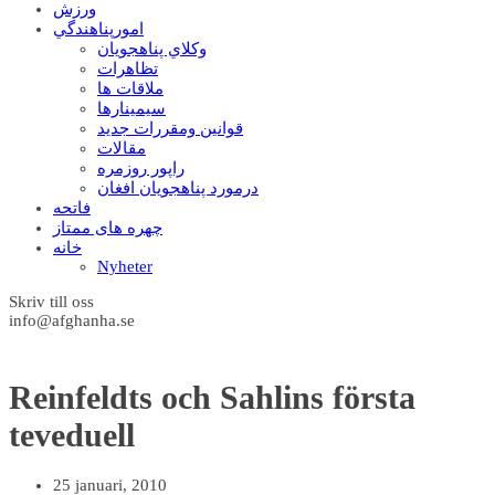
ورزش
امورپناهندگي
وکلاي پناهجويان
تظاهرات
ملاقات ها
سيمينارها
قوانين ومقررات جديد
مقالات
راپور روزمره
درمورد پناهجويان افغان
فاتحه
چهره های ممتاز
خانه
Nyheter
Skriv till oss
info@afghanha.se
Reinfeldts och Sahlins första
teveduell
25 januari, 2010