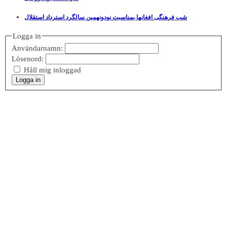
شب فرهنگی افغانها بمناسبت نودونهمین سالگرد استرداد استقلال
Logga in
Användarnamn:
Lösenord:
Håll mig inloggad
Logga in