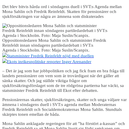
Det blev bitvis hårda ord i söndagens duell i SVT:s Agenda mellan
Mona Sahlin och Fredrik Reinfeldt. Skatten för pensionärer och
sjukförsäkringen var några av ämnena som diskuterades
Oppositionsledaren Mona Sahlin och statsminister Fredrik
Reinfeldt innan söndagens partiledardebatt i SVT:s
Agenda i Stockholm. Foto: Maja Suslin/Scanpix.
Statsminister Fredrik Reinfeldt nöjd med duellen
Ekots inrikespolitiske reporter Inger Arenander
– Det är jag som har jobbpolitiken och jag fick fram en bra fråga till
landets pensionärer om vem som är trovärdigast när det gäller att
sänka skatter. Och jag ställde viktiga frågor om
sjukförsäkringsförslaget som de tre rödgröna partierna har väckt, sa
statsminister Fredrik Reinfeldt till Ekot efter debatten.
Pensionärernas skatter, sjukförsäkringen, skatter och unga väljare var
ämnena i söndagens duell i SVT:s agenda mellan Moderaternas
Fredrik Reinfeldt och Socialdemokraternas Mona Sahlin. Stundtals
skärptes tonen emellan de båda.
Mona Sahlin anklagade regeringen för att ”ha förstört a-kassan” och
Fredrik Reinfeldt sa att Mona Sahlin ljugit sig förbi vetskapen om