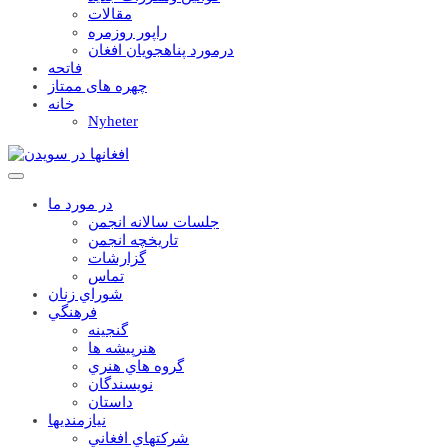
مقالات
راپور روزمره
درمورد پناهجويان افغان
فاتحه
چهره های ممتاز
خانه
Nyheter
در مورد ما
جلسات سالانه انجمن
تاریخچه انجمن
گزارشات
تماس
شوراي زنان
فرهنگي
گنجينه
هنرپيشه ها
گروه هاي هنري
نويسندگان
داستان
نيازمنديها
شرکتهاي افغاني