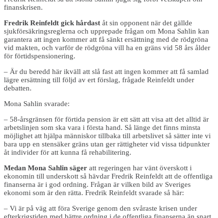
finanskrisen.
Fredrik Reinfeldt gick hårdast
åt sin opponent när det gällde
sjukförsäkringsreglerna och upprepade frågan om Mona Sahlin kan
garantera att ingen kommer att få sänkt ersättning med de rödgröna
vid makten, och varför de rödgröna vill ha en gräns vid 58 års ålder
för förtidspensionering.
– Är du beredd här ikväll att slå fast att ingen kommer att få samlad
lägre ersättning till följd av ert förslag, frågade Reinfeldt under
debatten.
Mona Sahlin svarade:
– 58-årsgränsen för förtida pension är ett sätt att visa att det alltid är
arbetslinjen som ska vara i första hand. Så länge det finns minsta
möjlighet att hjälpa människor tillbaka till arbetslivet så sätter inte vi
bara upp en stensäker gräns utan ger rättigheter vid vissa tidpunkter
åt individer för att kunna få rehabilitering.
Medan Mona Sahlin säger
att regeringen har vänt överskott i
ekonomin till underskott så hävdar Fredrik Reinfeldt att de offentliga
finanserna är i god ordning. Frågan är vilken bild av Sveriges
ekonomi som är den rätta. Fredrik Reinfeldt svarade så här:
– Vi är på väg att föra Sverige genom den svåraste krisen under
efterkrigstiden med bättre ordning i de offentliga finanserna än snart