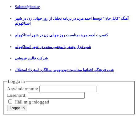
Salamafghan.se
آهنگ ”کابل جان” توسط احمد مرید در برنامه تجلیل از روز جهانی زن در شهر
استاکهولم
کنسرت احمد مرید بمناسبت روز جهانی زن در شهر استاکهولم
شب غزل وشعر با مجتبی محب در شهر استاکهولم
شرکت قالین فروشی
شب فرهنگی افغانها بمناسبت نودونهمین سالگرد استرداد استقلال
Logga in
Användarnamn:
Lösenord:
Håll mig inloggad
Logga in