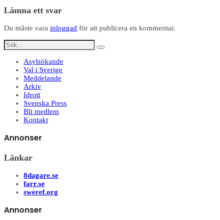
Dela
Lämna ett svar
Du måste vara
inloggad
för att publicera en kommentar.
Asylsökande
Val i Sverige
Meddelande
Arkiv
Idrott
Svenska Press
Bli medlem
Kontakt
Annonser
Länkar
8dagare.se
farr.se
sweref.org
Annonser