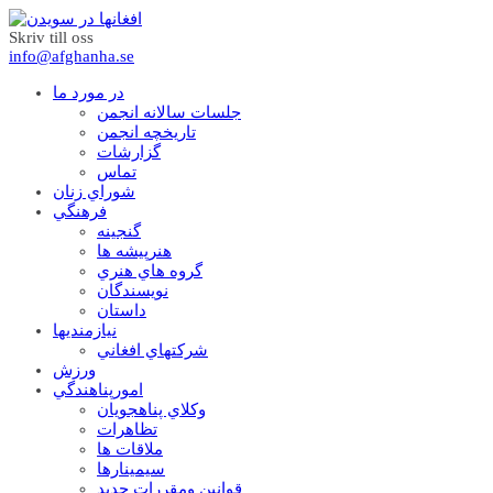
Skriv till oss
info@afghanha.se
در مورد ما
جلسات سالانه انجمن
تاریخچه انجمن
گزارشات
تماس
شوراي زنان
فرهنگي
گنجينه
هنرپيشه ها
گروه هاي هنري
نويسندگان
داستان
نيازمنديها
شرکتهاي افغاني
ورزش
امورپناهندگي
وکلاي پناهجويان
تظاهرات
ملاقات ها
سيمينارها
قوانين ومقررات جديد