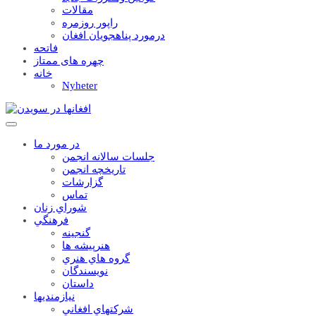
مقالات
راپور روزمره
درمورد پناهجويان افغان
فاتحه
چهره های ممتاز
خانه
Nyheter
در مورد ما
جلسات سالانه انجمن
تاریخچه انجمن
گزارشات
تماس
شوراي زنان
فرهنگي
گنجينه
هنرپيشه ها
گروه هاي هنري
نويسندگان
داستان
نيازمنديها
شرکتهاي افغاني