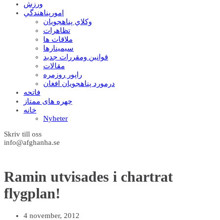
ورزش
امورپناهندگي
وکلاي پناهجويان
تظاهرات
ملاقات ها
سيمينارها
قوانين ومقررات جديد
مقالات
راپور روزمره
درمورد پناهجويان افغان
فاتحه
چهره های ممتاز
خانه
Nyheter
Skriv till oss
info@afghanha.se
Ramin utvisades i chartrat
4 november, 2012