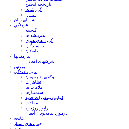
تاریخچه انجمن
گزارشات
تماس
شوراي زنان
فرهنگي
گنجينه
هنرپيشه ها
گروه هاي هنري
نويسندگان
داستان
نيازمنديها
شرکتهاي افغاني
ورزش
امورپناهندگي
وکلاي پناهجويان
تظاهرات
ملاقات ها
سيمينارها
قوانين ومقررات جديد
مقالات
راپور روزمره
درمورد پناهجويان افغان
فاتحه
چهره های ممتاز
خانه