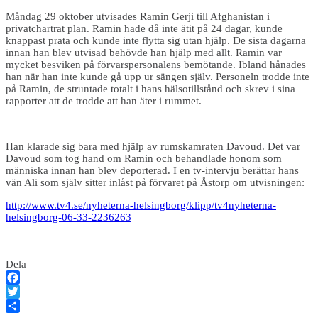
Måndag 29 oktober utvisades Ramin Gerji till Afghanistan i
privatchartrat plan. Ramin hade då inte ätit på 24 dagar, kunde
knappast prata och kunde inte flytta sig utan hjälp. De sista dagarna
innan han blev utvisad behövde han hjälp med allt. Ramin var
mycket besviken på förvarspersonalens bemötande. Ibland hånades
han när han inte kunde gå upp ur sängen själv. Personeln trodde inte
på Ramin, de struntade totalt i hans hälsotillstånd och skrev i sina
rapporter att de trodde att han äter i rummet.
Han klarade sig bara med hjälp av rumskamraten Davoud. Det var
Davoud som tog hand om Ramin och behandlade honom som
människa innan han blev deporterad. I en tv-intervju berättar hans
vän Ali som själv sitter inlåst på förvaret på Åstorp om utvisningen:
http://www.tv4.se/nyheterna-helsingborg/klipp/tv4nyheterna-
helsingborg-06-33-2236263
Dela
Facebook
Twitter