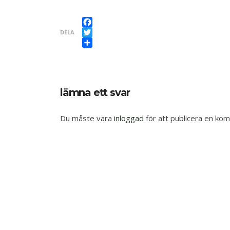
Facebook
DELA
Twitter
Dela
lämna ett svar
Du måste vara
inloggad
för att publicera en ko