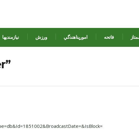
متاز
فاتحه
امورپناهندگي
ورزش
نيازمنديها
r”
type=db&Id=1851002&BroadcastDate=&IsBlock
=