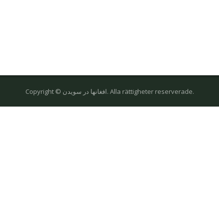
Copyright © افغانها در سویدن. Alla rättigheter reserverade.