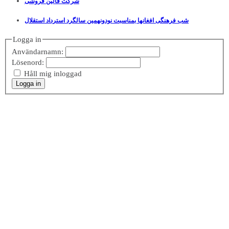
شرکت قالین فروشی
شب فرهنگی افغانها بمناسبت نودونهمین سالگرد استرداد استقلال
Logga in
Användarnamn:
Lösenord:
Håll mig inloggad
Logga in