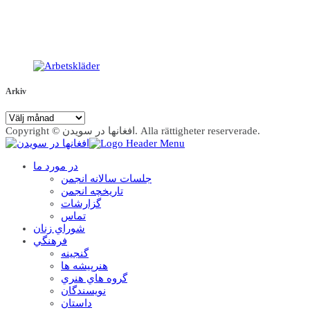
Arkiv
Arkiv
Copyright © افغانها در سویدن. Alla rättigheter reserverade.
در مورد ما
جلسات سالانه انجمن
تاریخچه انجمن
گزارشات
تماس
شوراي زنان
فرهنگي
گنجينه
هنرپيشه ها
گروه هاي هنري
نويسندگان
داستان