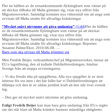
Fler än hälften av de ensamkommande flyktingbarn som väntar på
att skickas tillbaka till Malta gömmer sig, visar nya siffror från
Migrationsverket. Samtidigt kommer nya vittnesmål om att unga som
avvisats till Malta utsätts för allvarliga kränkningar
”Mycket snävt utrymme att göra undantag”
(1:44)
Fler än hälften
av de ensamkommande flyktingbarn som väntar på att skickas
tillbaka till Malta gömmer sig, visar nya siffror från
Migrationsverket. Samtidigt kommer nya vittnesmål om att unga som
avvisats till Malta utsätts för allvarliga kränkningar. Reporter:
Susanne Palme/Ekot. 2010-06-08. …
Barn som ska utvisas till Malta gömmer sig
Men Fredrik Beijer, verksamhetschef på Migrationsverket, menar att
EU:s lagstiftning, den så kallade Dublinförordningen, hindrar
Sverige från att stoppa avvisningarna.
– Vi ska förstås titta på uppgifterna. Alla nya uppgifter är av stort
intresse för oss men i det här fallet har vi Dublinförordningen att
tillämpa och den är av sådan juridisk kraft att den står över svensk
lag.
– Den ger ett mycket snävt utrymme att göra undantag.
Enligt Fredrik Beijer
kan man bara göra undantag från EU:s regler
om det står klart att Malta kränker barnens mänskliga rättigheter.