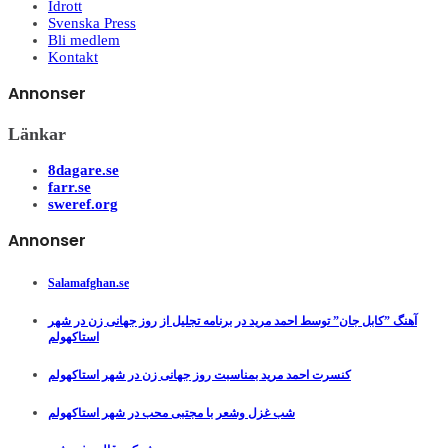
Idrott
Svenska Press
Bli medlem
Kontakt
Annonser
Länkar
8dagare.se
farr.se
sweref.org
Annonser
Salamafghan.se
آهنگ ”کابل جان” توسط احمد مرید در برنامه تجلیل از روز جهانی زن در شهر
استاکهولم
کنسرت احمد مرید بمناسبت روز جهانی زن در شهر استاکهولم
شب غزل وشعر با مجتبی محب در شهر استاکهولم