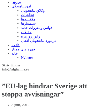
ورزش
امورپناهندگي
وکلاي پناهجويان
تظاهرات
ملاقات ها
سيمينارها
قوانين ومقررات جديد
مقالات
راپور روزمره
درمورد پناهجويان افغان
فاتحه
چهره های ممتاز
خانه
Nyheter
Skriv till oss
info@afghanha.se
”EU-lag hindrar Sverige att
stoppa avvisningar”
8 juni, 2010