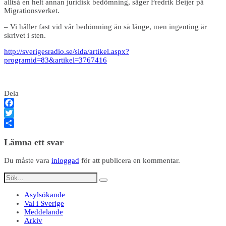
alltså en helt annan juridisk bedömning, säger Fredrik Beijer på
Migrationsverket.
– Vi håller fast vid vår bedömning än så länge, men ingenting är
skrivet i sten.
http://sverigesradio.se/sida/artikel.aspx?
programid=83&artikel=3767416
Dela
Facebook
Twitter
Dela
Lämna ett svar
Du måste vara
inloggad
för att publicera en kommentar.
Asylsökande
Val i Sverige
Meddelande
Arkiv