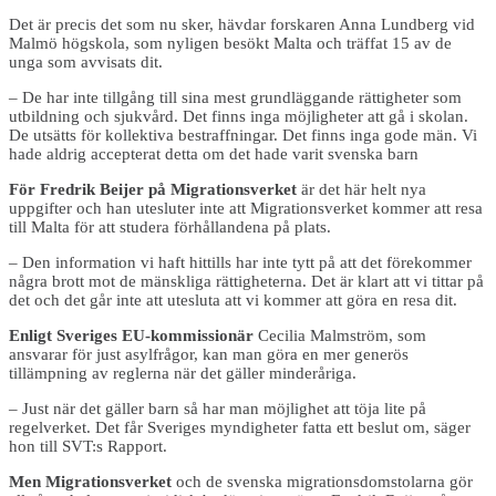
Det är precis det som nu sker, hävdar forskaren Anna Lundberg vid
Malmö högskola, som nyligen besökt Malta och träffat 15 av de
unga som avvisats dit.
– De har inte tillgång till sina mest grundläggande rättigheter som
utbildning och sjukvård. Det finns inga möjligheter att gå i skolan.
De utsätts för kollektiva bestraffningar. Det finns inga gode män. Vi
hade aldrig accepterat detta om det hade varit svenska barn
För Fredrik Beijer på Migrationsverket
är det här helt nya
uppgifter och han utesluter inte att Migrationsverket kommer att resa
till Malta för att studera förhållandena på plats.
– Den information vi haft hittills har inte tytt på att det förekommer
några brott mot de mänskliga rättigheterna. Det är klart att vi tittar på
det och det går inte att utesluta att vi kommer att göra en resa dit.
Enligt Sveriges EU-kommissionär
Cecilia Malmström, som
ansvarar för just asylfrågor, kan man göra en mer generös
tillämpning av reglerna när det gäller minderåriga.
– Just när det gäller barn så har man möjlighet att töja lite på
regelverket. Det får Sveriges myndigheter fatta ett beslut om, säger
hon till SVT:s Rapport.
Men Migrationsverket
och de svenska migrationsdomstolarna gör