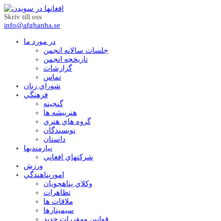
Skriv till oss
info@afghanha.se
در مورد ما
جلسات سالانه انجمن
تاریخچه انجمن
گزارشات
تماس
شوراي زنان
فرهنگي
گنجينه
هنرپيشه ها
گروه هاي هنري
نويسندگان
داستان
نيازمنديها
شرکتهاي افغاني
ورزش
امورپناهندگي
وکلاي پناهجويان
تظاهرات
ملاقات ها
سيمينارها
قوانين ومقررات جديد