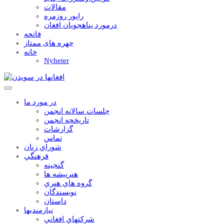
مقالات
راپور روزمره
درمورد پناهجويان افغان
فاتحه
چهره های ممتاز
خانه
Nyheter
در مورد ما
جلسات سالانه انجمن
تاریخچه انجمن
گزارشات
تماس
شوراي زنان
فرهنگي
گنجينه
هنرپيشه ها
گروه هاي هنري
نويسندگان
داستان
نيازمنديها
شرکتهاي افغاني