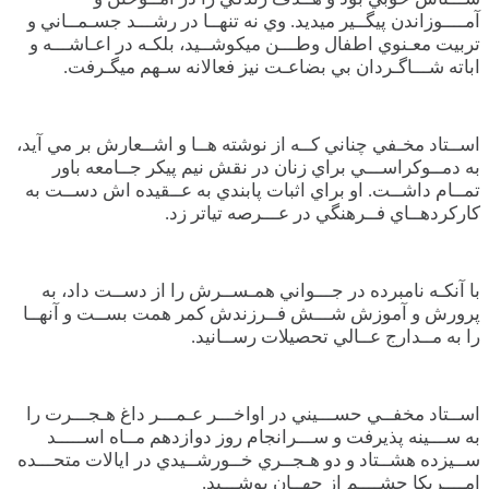
آمــــوزاندن پيگــير ميديد. وي نه تنهــا در رشـــد جسـمــاني و
تربيت معـنوي اطفال وطـــن ميکوشــيد، بلکـه در اعـاشـــه و
اباته شـــاگـردان بي بضاعـت نيز فعالانه سـهم ميگـرفت.
اســتاد مخـفي چناني کــه از نوشته هــا و اشــعارش بر مي آيد،
به دمــوکراســـي براي زنان در نقش نيم پيکر جــامعه باور
تمــام داشــت. او براي اثبات پابندي به عــقيده اش دســت به
کارکردهــاي فــرهنگي در عـــرصه تياتر زد.
با آنکـه نامبرده در جـــواني همـســرش را از دســت داد، به
پرورش و آموزش شـــش فــرزندش کمر همت بســت و آنهــا
را به مــدارج عــالي تحصيلات رســانيد.
اســتاد مخفــي حســـيني در اواخـــر عـمـــر داغ هـجـــرت را
به ســـينه پذيرفت و ســـرانجام روز دوازدهم مــاه اســـــد
ســیزده هشــتاد و دو هـجــري خــورشــيدي در ايالات متحـــده
امــــريکا چشــــم از جهــان پوشـــيد.