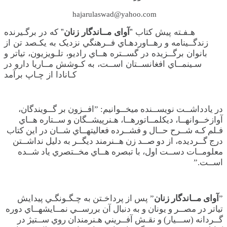
hajarulaswad@yahoo.com
هـفـته پيش کتاب ”
آوای مــاندگار زنان
” که در برگـيرنده
زندگــينامه و رهــاوردهـاي فــرهنگي نزديک به يکـصد تن از
بانوان برگــزيده در گســتره هــاي راديو، تلـويزيون، تياتر و
سـينمــاي افغانســتان اســت، به کـوشش مــاريا دارو در
کـانادا از چـاپ برآمد
در يادداشــت نويســنده ميخــوانيم: ”افــزون بر گــويندگان،
آوازخــوانهــا، ديکلمــاتورهــا، هـنرپيشــگان و ســتاره هــاي
فـلم کـه شــرح حــال و فشــرده فعاليتهــاي شــان در اين کتاب
درج گــرديده، از دو صــد زن هــنرمند ديگــر به دليل نداشــتن
معلومــات دســت اول، با تبصره هــاي مخــتصري ياد شــده
اســت.”
”
آوای مــاندگار زنان
” پس از پرداخـتن به چـگـونگـي پيدايش
تياتر در مصــر و يونان و به دنبال آن بررســي نمــايشهــاي دوره
گــردانه (ســـيار) و نقـش آفــريني هـنرمندان روي ســتيژ در