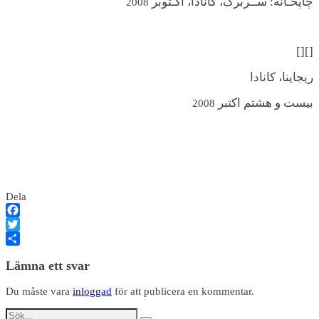
چاپخـانه: ســربرگ، کانادا، اکـتوبر
2008
[][]
ريجاينا، کانادا
بيست و هشتم اکتبر
2008
Dela
Facebook
Twitter
Dela
Lämna ett svar
Du måste vara
inloggad
för att publicera en kommentar.