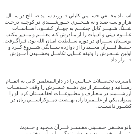
اســتاد مخــفي حســيني کابلي فــرزند ســيد صــالح در ســال
هزار و سـه صـد و نه هــجــري خــورشـــيدي در کوچــه درخـت
شــنگ شـهـــر کابل چشـــم به جهــان کشــود. اســاســات
عـلــوم ديني و ادبيات را از مـادرش کـه معـلــم و مــدير مکتب
بوســتان ســـراي در دوره ســلطنت امـان الله بود، فـراگـرفت.
حـفـظ قــــرآن مجــيد را از دوازده ســـالگي شـــروع کــرد و
اولين شــعـرش را وثيقه غــنايي تکامــل بخشــيدن آمــوزش
قـــرار داد.
نامـبرده تحـصـيلات عــالــي را در دارالـمعلمين کابل به اتمــام
رســانيد و بيشــــتر از پنج دهـــه عـمــرش را وقف خــدمــات
ارزشـــمند در مـعـارف و مطـبوعـــات افغانســتان کرد. او را
ميتوان يکي از علــمبرداران نهــضت دمــوکراســـي زنان در
کشــور دانســت.
بانو مخــفي حســيني مفـســر قـــرآن مـجـيد و حــديث
شـــناس خوبي بود و هــدف زندگي را در آمــوختن و