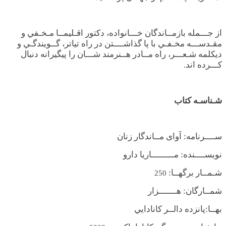
از جـــمله بازمــاندگان خـــانواده، دکتور اقـليمــا مـخـفي و
مقـدســـه مخـفـي با پا گذاشــــتن در راه تياتر، گــويندگـي و
ديکلمه شـعـــر، راه مــادر هــنرمند شـــان را پيگيرانه دنبال
کـــرده اند.
شـناسـه کتاب
ســــرنامه: آوای مــاندگار زنان
نويســــنده: مـــــــــاريا دارو
شـمــار برگهــا:
250
شمــارگان: هـــــــزار
ب
هــا
:
پانزده دالــر
کانادا
يي