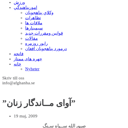
ورزش
امورپناهندگي
وکلاي پناهجويان
تظاهرات
ملاقات ها
سيمينارها
قوانين ومقررات جديد
مقالات
راپور روزمره
درمورد پناهجويان افغان
فاتحه
چهره های ممتاز
خانه
Nyheter
Skriv till oss
info@afghanha.se
”آوای مــاندگار زنان”
19 maj, 2009
صبورالله ســياه سـنگ