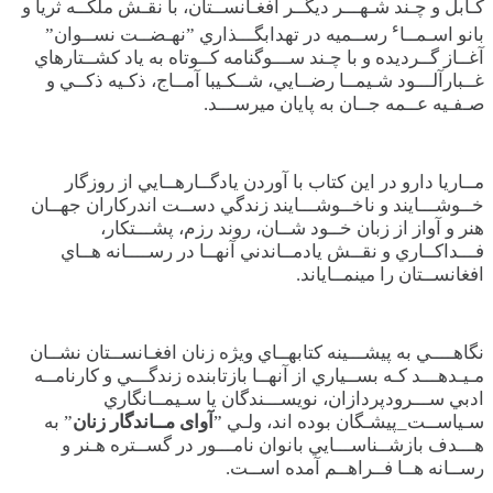
کـابل و چـند شـهـــر ديگــر افغـانســتان، با نقـش ملکــه ثريا و
ء
بانو اسـمــا
رســميه در تهدابگـــذاري ”نهـضــت نســوان”
آغــاز گــرديده و با چـند ســـوگنامه کــوتاه به ياد کشــتارهاي
غــبارآلـــود شـيمــا رضــايي، شــکـيبا آمــاج، ذکـيه ذکــي و
صـفـيه عــمه جــان به پايان ميرســـد.
مــاريا دارو در اين کتاب با آوردن يادگــارهــايي از روزگار
خــوشـــايند و ناخــوشـــايند زندگي دســت اندرکاران جهــان
هنر و آواز از زبان خــود شــان، روند رزم، پشـــتکار،
فـــداکــاري و نقــش يادمــاندني آنهــا در رســــانه هــاي
افغانســتان را مينمــاياند.
نگاهــــي به پيشـــينه کتابهــاي ويژه زنان افغـانســتان نشــان
مـيـدهـــد کـه بســياري از آنهــا بازتابنده زندگـــي و کارنامــه
ادبي ســـرودپردازان، نويســـندگان يا سـيمــانگاري
سـياســت_پيشـگان بوده اند، ولـي ”
آوای مــاندگار زنان
” به
هـــدف بازشــناســـايي بانوان نامـــور در گســتره هـنر و
رســانه هــا فــراهــم آمده اســت.