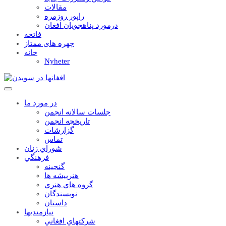
مقالات
راپور روزمره
درمورد پناهجويان افغان
فاتحه
چهره های ممتاز
خانه
Nyheter
در مورد ما
جلسات سالانه انجمن
تاریخچه انجمن
گزارشات
تماس
شوراي زنان
فرهنگي
گنجينه
هنرپيشه ها
گروه هاي هنري
نويسندگان
داستان
نيازمنديها
شرکتهاي افغاني