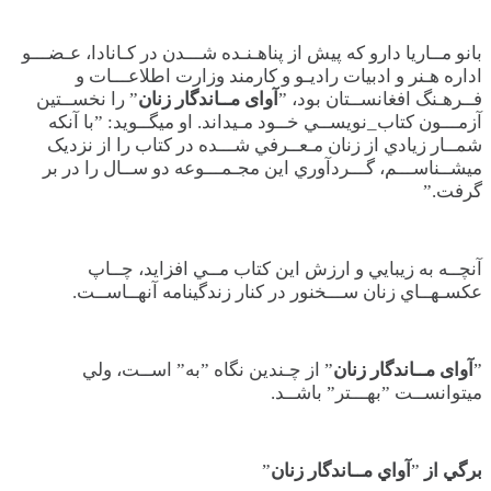
بانو مــاريا دارو که پيش از پناهـنـده شـــدن در کـانادا، عـضـــو
اداره هـنر و ادبيات راديـو و کارمند وزارت اطلاعـــات و
فــرهـنگ افغانســتان بود، ”
آوای مــاندگار زنان
” را نخســتين
آزمـــون کتاب_نويســي خــود مـيداند. او ميگــويد: ”با آنکه
شمــار زيادي از زنان مـعــرفي شـــده در کتاب را از نزديک
ميشــناســـم، گـــردآوري اين مجـمـــوعه دو ســال را در بر
گرفت.”
آنچــه به زيبايي و ارزش اين کتاب مــي افزايد، چــاپ
عکسـهــاي زنان ســـخنور در کنار زندگينامه آنهــاســت.
”
آوای مــاندگار زنان
” از چـندين نگاه ”به” اســت، ولي
ميتوانســت ”بهـــتر” باشــد.
برگي از
”
آواي مــاندگار زنان
”