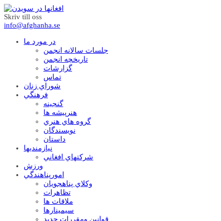
Skriv till oss
info@afghanha.se
در مورد ما
جلسات سالانه انجمن
تاریخچه انجمن
گزارشات
تماس
شوراي زنان
فرهنگي
گنجينه
هنرپيشه ها
گروه هاي هنري
نويسندگان
داستان
نيازمنديها
شرکتهاي افغاني
ورزش
امورپناهندگي
وکلاي پناهجويان
تظاهرات
ملاقات ها
سيمينارها
قوانين ومقررات جديد