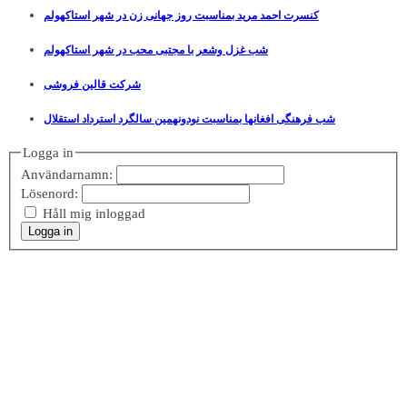
کنسرت احمد مرید بمناسبت روز جهانی زن در شهر استاکهولم
شب غزل وشعر با مجتبی محب در شهر استاکهولم
شرکت قالین فروشی
شب فرهنگی افغانها بمناسبت نودونهمین سالگرد استرداد استقلال
Logga in
Användarnamn:
Lösenord:
Håll mig inloggad
Logga in