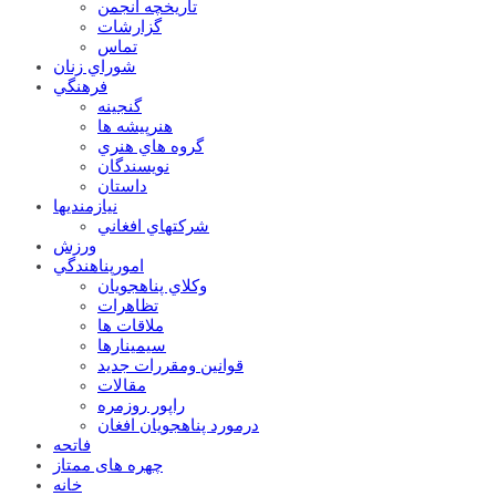
تاریخچه انجمن
گزارشات
تماس
شوراي زنان
فرهنگي
گنجينه
هنرپيشه ها
گروه هاي هنري
نويسندگان
داستان
نيازمنديها
شرکتهاي افغاني
ورزش
امورپناهندگي
وکلاي پناهجويان
تظاهرات
ملاقات ها
سيمينارها
قوانين ومقررات جديد
مقالات
راپور روزمره
درمورد پناهجويان افغان
فاتحه
چهره های ممتاز
خانه