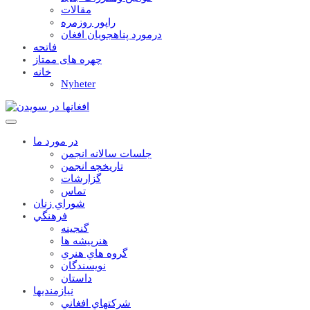
مقالات
راپور روزمره
درمورد پناهجويان افغان
فاتحه
چهره های ممتاز
خانه
Nyheter
در مورد ما
جلسات سالانه انجمن
تاریخچه انجمن
گزارشات
تماس
شوراي زنان
فرهنگي
گنجينه
هنرپيشه ها
گروه هاي هنري
نويسندگان
داستان
نيازمنديها
شرکتهاي افغاني