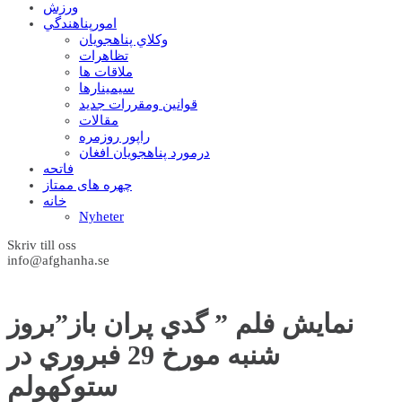
ورزش
امورپناهندگي
وکلاي پناهجويان
تظاهرات
ملاقات ها
سيمينارها
قوانين ومقررات جديد
مقالات
راپور روزمره
درمورد پناهجويان افغان
فاتحه
چهره های ممتاز
خانه
Nyheter
Skriv till oss
info@afghanha.se
نمايش فلم ” گدي پران باز”بروز
شنبه مورخ 29 فبروري در
ستوکهولم