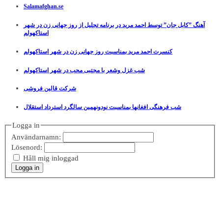
Salamafghan.se
آهنگ ”کابل جان” توسط احمد مرید در برنامه تجلیل از روز جهانی زن در شهر
استاکهولم
کنسرت احمد مرید بمناسبت روز جهانی زن در شهر استاکهولم
شب غزل وشعر با مجتبی محب در شهر استاکهولم
شرکت قالین فروشی
شب فرهنگی افغانها بمناسبت نودونهمین سالگرد استرداد استقلال
Logga in
Användarnamn:
Lösenord:
Håll mig inloggad
Logga in