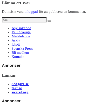
Lämna ett svar
Du måste vara
inloggad
för att publicera en kommentar.
Asylsökande
Val i Sverige
Meddelande
Arkiv
Idrott
Svenska Press
Bli medlem
Kontakt
Annonser
Länkar
8dagare.se
farr.se
sweref.org
Annonser