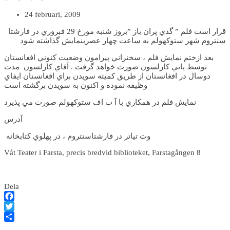
24 februari, 2009
قرار است فلم ” گدي پران باز ”بروز شنبه مورخ 29 فبروري در فارشتا
سنتروم شهر ستوکهولم به ساعت چهار عصربنمايش گذاشته شود
بعد ازختم نمايش فلم ، سخنراني پيرامون وضعيت کنوني افغانستان
توسط ياني کارلسون صورت خواهد گرفت . آقاي کارلسون مدت
دوسال در افغانستان از طريق کميته سويدن براي افغانستان ايفاي
وظيفه نموده و اکنون به سويدن برگشته است
نمايش فلم در همکاري با آ ب اف ستوکهولم صورت مي پذيرد
آدرس
وت تياتر در فارشتاسنتروم ، در پهلوي کتابخانه
Våt Teater i Farsta, precis bredvid biblioteket, Farstagången 8
Dela
Facebook
Twitter
Dela