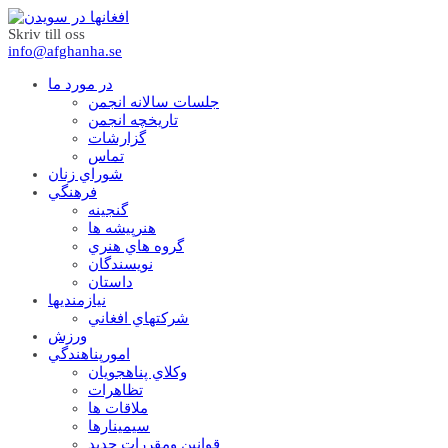
Skriv till oss
info@afghanha.se
در مورد ما
جلسات سالانه انجمن
تاریخچه انجمن
گزارشات
تماس
شوراي زنان
فرهنگي
گنجينه
هنرپيشه ها
گروه هاي هنري
نويسندگان
داستان
نيازمنديها
شرکتهاي افغاني
ورزش
امورپناهندگي
وکلاي پناهجويان
تظاهرات
ملاقات ها
سيمينارها
قوانين ومقررات جديد