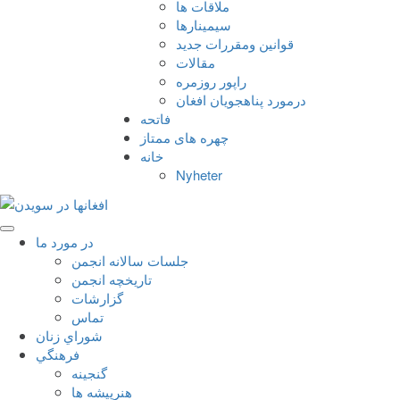
ملاقات ها
سيمينارها
قوانين ومقررات جديد
مقالات
راپور روزمره
درمورد پناهجويان افغان
فاتحه
چهره های ممتاز
خانه
Nyheter
در مورد ما
جلسات سالانه انجمن
تاریخچه انجمن
گزارشات
تماس
شوراي زنان
فرهنگي
گنجينه
هنرپيشه ها