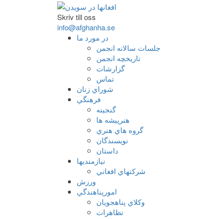
Skriv till oss
info@afghanha.se
در مورد ما
جلسات سالانه انجمن
تاریخچه انجمن
گزارشات
تماس
شوراي زنان
فرهنگي
گنجينه
هنرپيشه ها
گروه هاي هنري
نويسندگان
داستان
نيازمنديها
شرکتهاي افغاني
ورزش
امورپناهندگي
وکلاي پناهجويان
تظاهرات