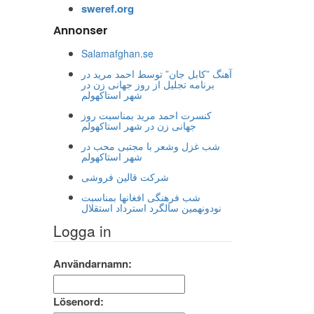
sweref.org
Annonser
Salamafghan.se
آهنگ ”کابل جان” توسط احمد مرید در
برنامه تجلیل از روز جهانی زن در
شهر استاکهولم
کنسرت احمد مرید بمناسبت روز
جهانی زن در شهر استاکهولم
شب غزل وشعر با مجتبی محب در
شهر استاکهولم
شرکت قالین فروشی
شب فرهنگی افغانها بمناسبت
نودونهمین سالگرد استرداد استقلال
Logga in
Användarnamn:
Lösenord: