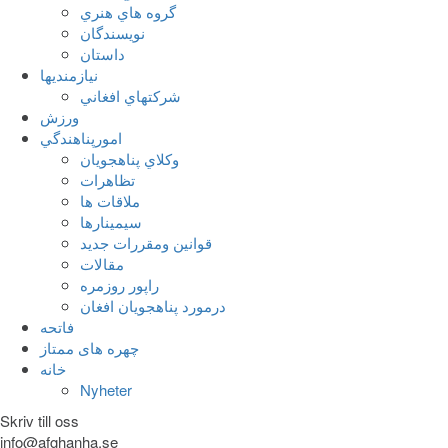
گروه هاي هنري
نويسندگان
داستان
نيازمنديها
شرکتهاي افغاني
ورزش
امورپناهندگي
وکلاي پناهجويان
تظاهرات
ملاقات ها
سيمينارها
قوانين ومقررات جديد
مقالات
راپور روزمره
درمورد پناهجويان افغان
فاتحه
چهره های ممتاز
خانه
Nyheter
Skriv till oss
info@afghanha.se