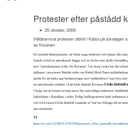
Protester efter påstådd 
25 oktober, 2009
Våldsamma protester utbröt i Kabul på söndagen sed
av Koranen
Ett tusental demonstranter, de flesta unga studenter och nästan alla m
brände också en amerikansk flagga och en docka som skulle föreställa
mot ”amerikanernas avsky för Koranen”.
I en dryg vecka har det ryktat
talibaner i provinsen Wardak söder om Kabul.
Såväl Natos militärlednin
spritts för att piska upp hatstämningar mot västländerna.
I maj förra åre
Civila dödsfall 
att amerikanska soldater i Irak hade skändat Koranen.
I hopp om att kunna avvärja ännu fler antivästliga reaktioner meddelade d
Isafsoldater i Kandahar i söder. Enligt Isafhögvarteret hade soldaterna 
och två kvinnor.
Civila dödsfall orsakade av Isaf har bidragit till att m
sina positioner.
TT
http://svt.se/2.22584/1.1743318/protester_efter_pastadd_koranbra