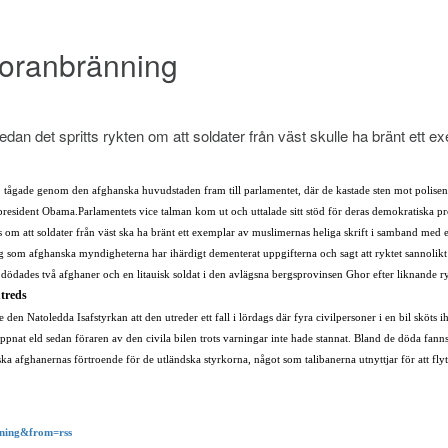
koranbränning
an det spritts rykten om att soldater från väst skulle ha bränt ett e
än, tågade genom den afghanska huvudstaden fram till parlamentet, där de kastade sten mot polise
 president Obama.
Parlamentets vice talman kom ut och uttalade sitt stöd för deras demokratiska pr
s om att soldater från väst ska ha bränt ett exemplar av muslimernas heliga skrift i samband med 
g som afghanska myndigheterna har ihärdigt dementerat uppgifterna och sagt att ryktet sannolikt
t dödades två afghaner och en litauisk soldat i den avlägsna bergsprovinsen Ghor efter liknande 
utreds
en Natoledda Isafstyrkan att den utreder ett fall i lördags där fyra civilpersoner i en bil sköts ih
öppnat eld sedan föraren av den civila bilen trots varningar inte hade stannat. Bland de döda fanns
inska afghanernas förtroende för de utländska styrkorna, något som talibanerna utnyttjar för att fly
nning&from=rss