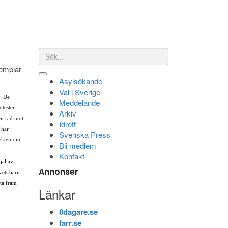
xemplar
Asylsökande
Val i Sverige
n. De
Meddelande
otester
Arkiv
en räd mot
Idrott
 har
Svenska Press
rykten om
Bli medlem
Kontakt
jäl av
Annonser
 ett barn
tta fram
Länkar
8dagare.se
farr.se