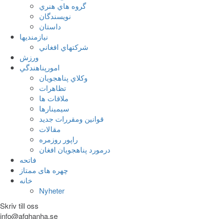
گروه هاي هنري
نويسندگان
داستان
نيازمنديها
شرکتهاي افغاني
ورزش
امورپناهندگي
وکلاي پناهجويان
تظاهرات
ملاقات ها
سيمينارها
قوانين ومقررات جديد
مقالات
راپور روزمره
درمورد پناهجويان افغان
فاتحه
چهره های ممتاز
خانه
Nyheter
Skriv till oss
info@afghanha.se