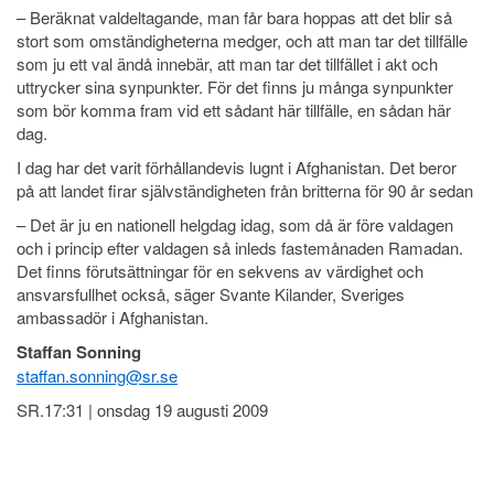
– Beräknat valdeltagande, man får bara hoppas att det blir så
stort som omständigheterna medger, och att man tar det tillfälle
som ju ett val ändå innebär, att man tar det tillfället i akt och
uttrycker sina synpunkter. För det finns ju många synpunkter
som bör komma fram vid ett sådant här tillfälle, en sådan här
dag.
I dag har det varit förhållandevis lugnt i Afghanistan. Det beror
på att landet firar självständigheten från britterna för 90 år sedan
– Det är ju en nationell helgdag idag, som då är före valdagen
och i princip efter valdagen så inleds fastemånaden Ramadan.
Det finns förutsättningar för en sekvens av värdighet och
ansvarsfullhet också, säger Svante Kilander, Sveriges
ambassadör i Afghanistan.
Staffan Sonning
staffan.sonning@sr.se
SR.17:31 | onsdag 19 augusti 2009