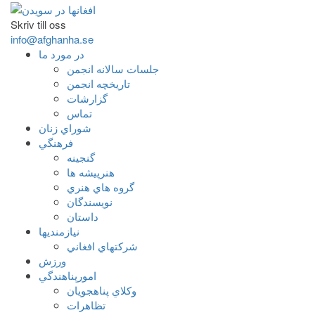
Skriv till oss
info@afghanha.se
در مورد ما
جلسات سالانه انجمن
تاریخچه انجمن
گزارشات
تماس
شوراي زنان
فرهنگي
گنجينه
هنرپيشه ها
گروه هاي هنري
نويسندگان
داستان
نيازمنديها
شرکتهاي افغاني
ورزش
امورپناهندگي
وکلاي پناهجويان
تظاهرات