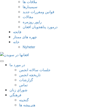
ملاقات ها
سيمينارها
قوانين ومقررات جديد
مقالات
راپور روزمره
درمورد پناهجويان افغان
فاتحه
چهره های ممتاز
خانه
Nyheter
در مورد ما
جلسات سالانه انجمن
تاریخچه انجمن
گزارشات
تماس
شوراي زنان
فرهنگي
گنجينه
هنرپيشه ها