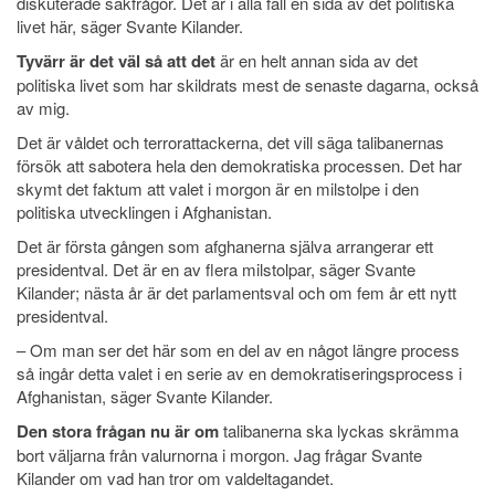
diskuterade sakfrågor. Det är i alla fall en sida av det politiska
livet här, säger Svante Kilander.
Tyvärr är det väl så att det
är en helt annan sida av det
politiska livet som har skildrats mest de senaste dagarna, också
av mig.
Det är våldet och terrorattackerna, det vill säga talibanernas
försök att sabotera hela den demokratiska processen. Det har
skymt det faktum att valet i morgon är en milstolpe i den
politiska utvecklingen i Afghanistan.
Det är första gången som afghanerna själva arrangerar ett
presidentval. Det är en av flera milstolpar, säger Svante
Kilander; nästa år är det parlamentsval och om fem år ett nytt
presidentval.
– Om man ser det här som en del av en något längre process
så ingår detta valet i en serie av en demokratiseringsprocess i
Afghanistan, säger Svante Kilander.
Den stora frågan nu är om
talibanerna ska lyckas skrämma
bort väljarna från valurnorna i morgon. Jag frågar Svante
Kilander om vad han tror om valdeltagandet.