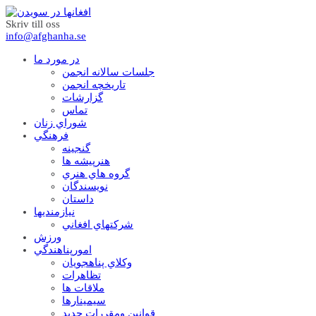
Skriv till oss
info@afghanha.se
در مورد ما
جلسات سالانه انجمن
تاریخچه انجمن
گزارشات
تماس
شوراي زنان
فرهنگي
گنجينه
هنرپيشه ها
گروه هاي هنري
نويسندگان
داستان
نيازمنديها
شرکتهاي افغاني
ورزش
امورپناهندگي
وکلاي پناهجويان
تظاهرات
ملاقات ها
سيمينارها
قوانين ومقررات جديد