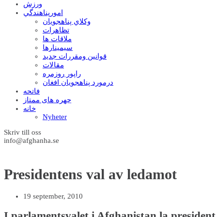
ورزش
امورپناهندگي
وکلاي پناهجويان
تظاهرات
ملاقات ها
سيمينارها
قوانين ومقررات جديد
مقالات
راپور روزمره
درمورد پناهجويان افغان
فاتحه
چهره های ممتاز
خانه
Nyheter
Skriv till oss
info@afghanha.se
Presidentens val av ledamot
19 september, 2010
I parlamentsvalet i Afghanistan la presiden