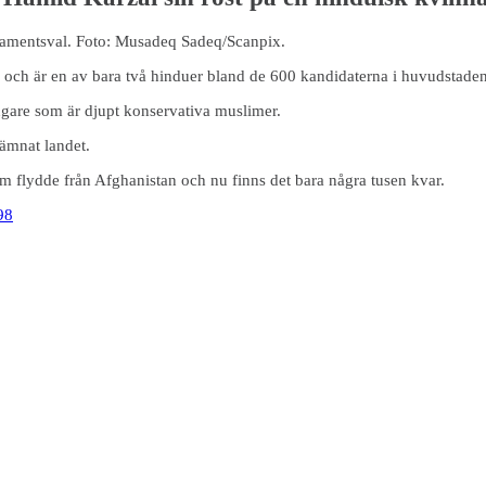
r och är en av bara två hinduer bland de 600 kandidaterna i huvudstade
ngare som är djupt konservativa muslimer.
ämnat landet.
som flydde från Afghanistan och nu finns det bara några tusen kvar.
98