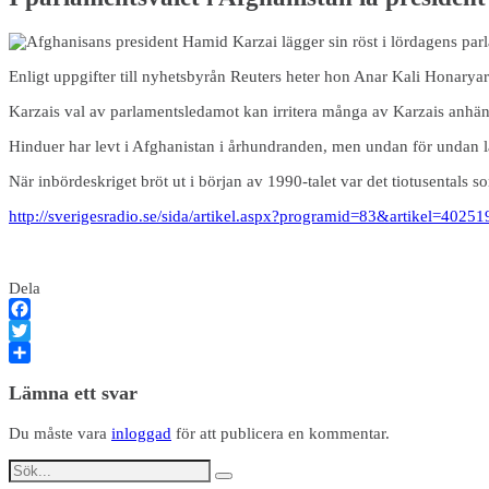
Enligt uppgifter till nyhetsbyrån Reuters heter hon Anar Kali Honarya
Karzais val av parlamentsledamot kan irritera många av Karzais anhä
Hinduer har levt i Afghanistan i århundranden, men undan för undan l
När inbördeskriget bröt ut i början av 1990-talet var det tiotusentals 
http://sverigesradio.se/sida/artikel.aspx?programid=83&artikel=40251
Dela
Facebook
Twitter
Dela
Lämna ett svar
Du måste vara
inloggad
för att publicera en kommentar.