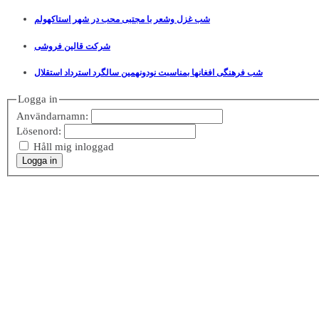
شب غزل وشعر با مجتبی محب در شهر استاکهولم
شرکت قالین فروشی
شب فرهنگی افغانها بمناسبت نودونهمین سالگرد استرداد استقلال
Logga in
Användarnamn:
Lösenord:
Håll mig inloggad
Logga in