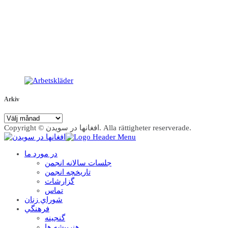
Arkiv
Arkiv
Copyright © افغانها در سویدن. Alla rättigheter reserverade.
در مورد ما
جلسات سالانه انجمن
تاریخچه انجمن
گزارشات
تماس
شوراي زنان
فرهنگي
گنجينه
هنرپيشه ها