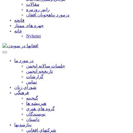
مقالات
راپور روزمره
درمورد پناهجويان افغان
فاتحه
چهره های ممتاز
خانه
Nyheter
در مورد ما
جلسات سالانه انجمن
تاریخچه انجمن
گزارشات
تماس
شوراي زنان
فرهنگي
گنجينه
هنرپيشه ها
گروه هاي هنري
نويسندگان
داستان
نيازمنديها
شرکتهاي افغاني