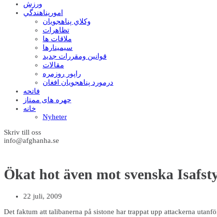
ورزش
امورپناهندگي
وکلاي پناهجويان
تظاهرات
ملاقات ها
سيمينارها
قوانين ومقررات جديد
مقالات
راپور روزمره
درمورد پناهجويان افغان
فاتحه
چهره های ممتاز
خانه
Nyheter
Skriv till oss
info@afghanha.se
Ökat hot även mot svenska Isafst
22 juli, 2009
Det faktum att talibanerna på sistone har trappat upp attackerna utanfö