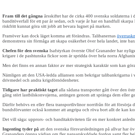
Fram till det gångna
årsskiftet har de cirka 400 svenska soldaterna i 
banditöverfall för ett par år sedan, och varje år har en handfull skarp
riskfritt kunnat göra sitt jobb att bevara lugnet på marken.
Framöver kan dock läget komma att förändras. Talibanernas
överraskn
demonstrera sin förmåga att skapa osäkerhet över hela landet, inte ba
Chefen för den svenska
Isafstyrkan överste Olof Granander har nyligen
krigare i de pashtunska fickor som är spridda över hela norra Afghanista
Men det finns en annan faktor av mer strategisk karaktär som kan göra
Nämligen att den USA-ledda alliansen som bekrigar talibankrigarna i 
drivmedel och andra krigsförnödenheter.
Tidigare har praktiskt taget
alla sådana transporter gått över den ö
gång stört lastbilskonvojerna, antingen genom att spränga dem eller g
Därför behövs en eller flera transportlivlinor norrifrån för att försörj
bundsförvanter också kommer att angripa och röva bort allt de kan k
Det vill säga: upprors- och banditaktiviteten får en mer konkret anledni
Ingenting tyder på
att den svenska försvarsledningen på allvar har öv
Grananders öppna vädjan om fler pansarskyddade fordon samt fler helikop