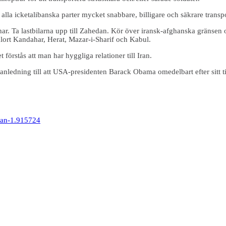
r alla icketalibanska parter mycket snabbare, billigare och säkrare transp
. Ta lastbilarna upp till Zahedan. Kör över iransk-afghanska gränsen oc
lort Kandahar, Herat, Mazar-i-Sharif och Kabul.
förstås att man har hyggliga relationer till Iran.
n anledning till att USA-presidenten Barack Obama omedelbart efter sitt
rkan-1.915724