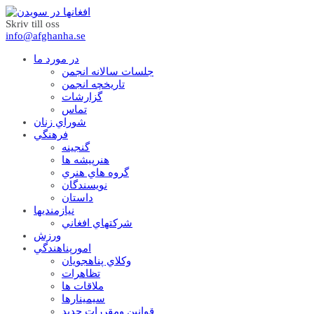
Skriv till oss
info@afghanha.se
در مورد ما
جلسات سالانه انجمن
تاریخچه انجمن
گزارشات
تماس
شوراي زنان
فرهنگي
گنجينه
هنرپيشه ها
گروه هاي هنري
نويسندگان
داستان
نيازمنديها
شرکتهاي افغاني
ورزش
امورپناهندگي
وکلاي پناهجويان
تظاهرات
ملاقات ها
سيمينارها
قوانين ومقررات جديد