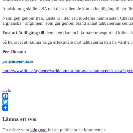
Ironiskt nog skulle USA och dess allierade kunna ha tillgång till en fö
Nämligen genom Iran. Lasta ur i den rätt moderna hamnstaden Chabahar
afghanska ”ringlinjen” som går genom bland annat talibanernas centra
Fast att få tillgång till
denna enklare och kortare transportled krävs det 
Så behovet att kunna kriga effektivare mot talibanerna kan ha varit e
Per Jönsson
per.jonsson@dn.se
http://www.dn.se/nyheter/varlden/okat-hot-aven-mot-svenska-isafsty
Dela
Facebook
Twitter
Dela
Lämna ett svar
Du måste vara
inloggad
för att publicera en kommentar.