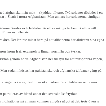
 med afghanska mått mätt – skyddad tillvaro. Två soldater dödades i ett
azar-i-Sharif i norra Afghanistan. Men annars har soldaterna tämligen
derna Gardez och Jalalabad är ett av många tecken på att de vill
mför en ny offensiv.
 året. Det lär inte minst bero på att talibanerna har aktiverat sina egna
 norr inom Isaf, exempelvis finnar, norrmän och tyskar.
tan genom norra Afghanistan ner till syd för att transportera vapen,
. Men sedan i höstas har pakistanska och afghanska talibaner gång på
ara vägarna i norr, desto mer ökar risken för att talibaner och deras
som patrulleras av bland annat den svenska Isafstyrkan.
 indikationer på att man kommer att göra något åt det, trots överste