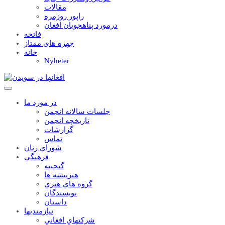
مقالات
راپور روزمره
درمورد پناهجويان افغان
فاتحه
چهره های ممتاز
خانه
Nyheter
در مورد ما
جلسات سالانه انجمن
تاریخچه انجمن
گزارشات
تماس
شوراي زنان
فرهنگي
گنجينه
هنرپيشه ها
گروه هاي هنري
نويسندگان
داستان
نيازمنديها
شرکتهاي افغاني