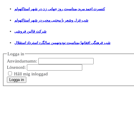
کنسرت احمد مرید بمناسبت روز جهانی زن در شهر استاکهولم
شب غزل وشعر با مجتبی محب در شهر استاکهولم
شرکت قالین فروشی
شب فرهنگی افغانها بمناسبت نودونهمین سالگرد استرداد استقلال
Logga in
Användarnamn:
Lösenord:
Håll mig inloggad
Logga in