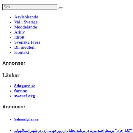
Asylsökande
Val i Sverige
Meddelande
Arkiv
Idrott
Svenska Press
Bli medlem
Kontakt
Annonser
Länkar
8dagare.se
farr.se
sweref.org
Annonser
Salamafghan.se
”کابل جان” توسط احمد مرید در برنامه تجلیل از روز جهانی زن در شهر استاکهولم