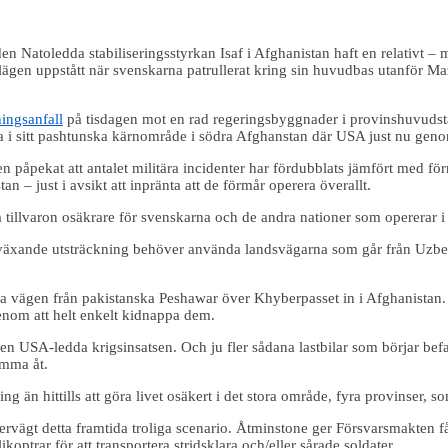
den Natoledda stabiliseringsstyrkan Isaf i Afghanistan haft en relativt –
a lägen uppstått när svenskarna patrullerat kring sin huvudbas utanför M
ingsanfall
på tisdagen mot en rad regeringsbyggnader i provinshuvudstä
ra i sitt pashtunska kärnområde i södra Afghanstan där USA just nu geno
 påpekat att antalet militära incidenter har fördubblats jämfört med förra
n – just i avsikt att inpränta att de förmår operera överallt.
 tillvaron osäkrare för svenskarna och de andra nationer som opererar i
växande utsträckning behöver använda landsvägarna som går från Uzbekis
stra vägen från pakistanska Peshawar över Khyberpasset in i Afghanistan
enom att helt enkelt kidnappa dem.
a den USA-ledda krigsinsatsen. Och ju fler sådana lastbilar som börjar bef
omma åt.
ng än hittills att göra livet osäkert i det stora område, fyra provinser, 
ervägt detta framtida troliga scenario. Åtminstone ger Försvarsmakten få
trar för att transportera stridsklara och/eller sårade soldater.