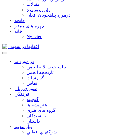
مقالات
راپور روزمره
درمورد پناهجويان افغان
فاتحه
چهره های ممتاز
خانه
Nyheter
در مورد ما
جلسات سالانه انجمن
تاریخچه انجمن
گزارشات
تماس
شوراي زنان
فرهنگي
گنجينه
هنرپيشه ها
گروه هاي هنري
نويسندگان
داستان
نيازمنديها
شرکتهاي افغاني