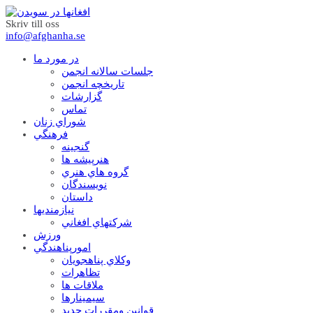
Skriv till oss
info@afghanha.se
در مورد ما
جلسات سالانه انجمن
تاریخچه انجمن
گزارشات
تماس
شوراي زنان
فرهنگي
گنجينه
هنرپيشه ها
گروه هاي هنري
نويسندگان
داستان
نيازمنديها
شرکتهاي افغاني
ورزش
امورپناهندگي
وکلاي پناهجويان
تظاهرات
ملاقات ها
سيمينارها
قوانين ومقررات جديد