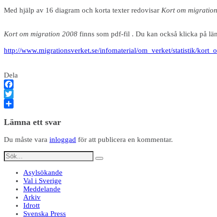
Med hjälp av 16 diagram och korta texter redovisar
Kort om migratio
Kort om migration 2008
finns som pdf-fil . Du kan också klicka på l
http://www.migrationsverket.se/infomaterial/om_verket/statistik/kort
Dela
Facebook
Twitter
Dela
Lämna ett svar
Du måste vara
inloggad
för att publicera en kommentar.
Asylsökande
Val i Sverige
Meddelande
Arkiv
Idrott
Svenska Press