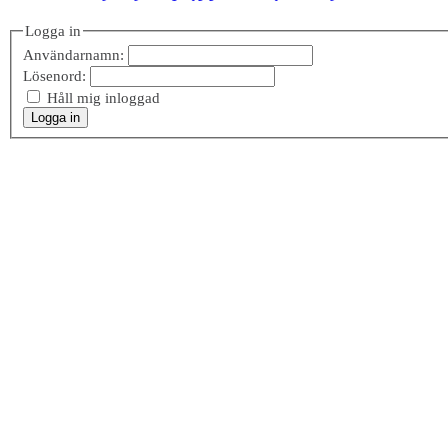
Logga in
Användarnamn:
Lösenord:
Håll mig inloggad
Logga in