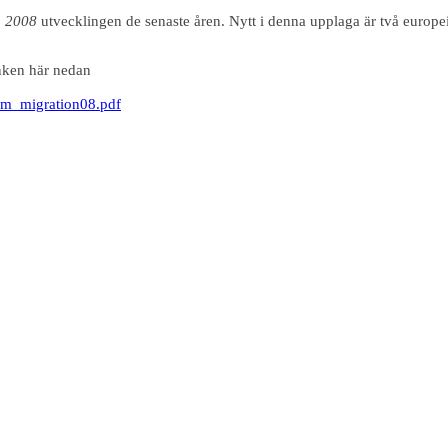
n 2008
utvecklingen de senaste åren. Nytt i denna upplaga är två europei
änken här nedan
_om_migration08.pdf