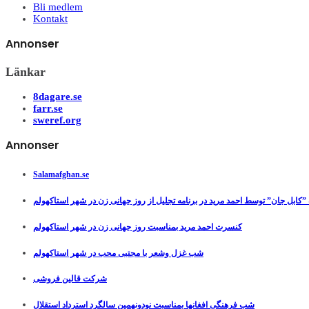
Bli medlem
Kontakt
Annonser
Länkar
8dagare.se
farr.se
sweref.org
Annonser
Salamafghan.se
”کابل جان” توسط احمد مرید در برنامه تجلیل از روز جهانی زن در شهر استاکهولم
کنسرت احمد مرید بمناسبت روز جهانی زن در شهر استاکهولم
شب غزل وشعر با مجتبی محب در شهر استاکهولم
شرکت قالین فروشی
شب فرهنگی افغانها بمناسبت نودونهمین سالگرد استرداد استقلال