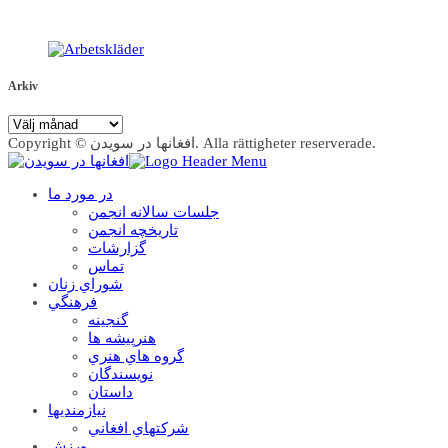
Arkiv
Arkiv
Copyright © افغانها در سویدن. Alla rättigheter reserverade.
در مورد ما
جلسات سالانه انجمن
تاریخچه انجمن
گزارشات
تماس
شوراي زنان
فرهنگي
گنجينه
هنرپيشه ها
گروه هاي هنري
نويسندگان
داستان
نيازمنديها
شرکتهاي افغاني
ورزش