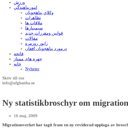
ورزش
امورپناهندگي
وکلاي پناهجويان
تظاهرات
ملاقات ها
سيمينارها
قوانين ومقررات جديد
مقالات
راپور روزمره
درمورد پناهجويان افغان
فاتحه
چهره های ممتاز
خانه
Nyheter
Skriv till oss
info@afghanha.se
Ny statistikbroschyr om migratio
16 maj, 2009
Migrationsverket har tagit fram en ny reviderad upplaga av broschy