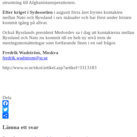
utrustning till Afghanistanoperationen.
Efter kriget i Sydossetien
i augusti förra året frystes kontakten
mellan Nato och Ryssland i sex månader och har först under hösten
kommit igång på allvar.
Också Rysslands president Medvedev sa i dag att kontakterna mellan
Ryssland och Nato nu kommit till en helt ny nivå trots de
meningsmotsättningar som fortfarande finns i en rad frågor.
Fredrik Wadström, Moskva
fredrik.wadstrom@sr.se
http://www.sr.se/ekot/artikel.asp?artikel=3313183
Dela
Facebook
Twitter
Dela
Lämna ett svar