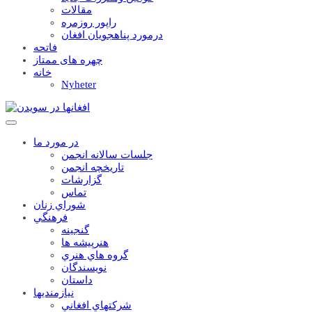
مقالات
راپور روزمره
درمورد پناهجويان افغان
فاتحه
چهره های ممتاز
خانه
Nyheter
در مورد ما
جلسات سالانه انجمن
تاریخچه انجمن
گزارشات
تماس
شوراي زنان
فرهنگي
گنجينه
هنرپيشه ها
گروه هاي هنري
نويسندگان
داستان
نيازمنديها
شرکتهاي افغاني