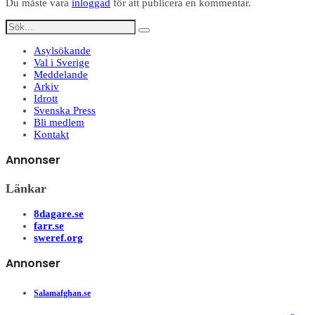
Du måste vara
inloggad
för att publicera en kommentar.
Asylsökande
Val i Sverige
Meddelande
Arkiv
Idrott
Svenska Press
Bli medlem
Kontakt
Annonser
Länkar
8dagare.se
farr.se
sweref.org
Annonser
Salamafghan.se