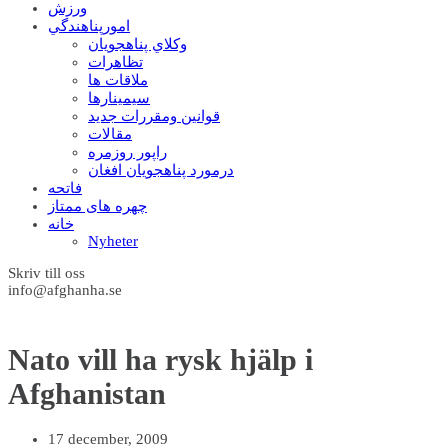
ورزش
امورپناهندگي
وکلاي پناهجويان
تظاهرات
ملاقات ها
سيمينارها
قوانين ومقررات جديد
مقالات
راپور روزمره
درمورد پناهجويان افغان
فاتحه
چهره های ممتاز
خانه
Nyheter
Skriv till oss
info@afghanha.se
Nato vill ha rysk hjälp i
Afghanistan
17 december, 2009