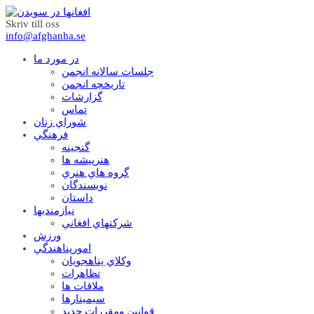
Skriv till oss
info@afghanha.se
در مورد ما
جلسات سالانه انجمن
تاریخچه انجمن
گزارشات
تماس
شوراي زنان
فرهنگي
گنجينه
هنرپيشه ها
گروه هاي هنري
نويسندگان
داستان
نيازمنديها
شرکتهاي افغاني
ورزش
امورپناهندگي
وکلاي پناهجويان
تظاهرات
ملاقات ها
سيمينارها
قوانين ومقررات جديد