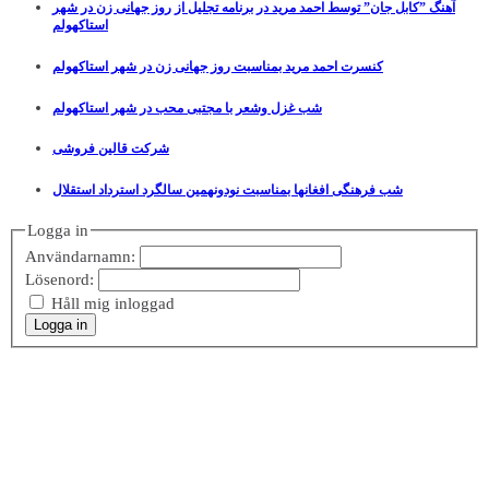
آهنگ ”کابل جان” توسط احمد مرید در برنامه تجلیل از روز جهانی زن در شهر
استاکهولم
کنسرت احمد مرید بمناسبت روز جهانی زن در شهر استاکهولم
شب غزل وشعر با مجتبی محب در شهر استاکهولم
شرکت قالین فروشی
شب فرهنگی افغانها بمناسبت نودونهمین سالگرد استرداد استقلال
Logga in
Användarnamn:
Lösenord:
Håll mig inloggad
Logga in