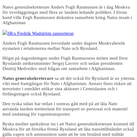
Natos generalsekreterare Anders Fogh Rasmussen är i dag Moskva
för överläggningar med flera av landets ledande politiker. I första
hand ville Fogh Rasmussen diskutera samarbete kring Natos insats i
Afghanistan
SR:s Fredrik Wadström rapporterar
Anders Fogh Rasmussen lovordade under dagens Moskvabesök
nystarten i relationerna mellan Nato och Ryssland.
Högst på dagordningen under Fogh Rasmussens möten med först
Rysslands utrikesminister Sergej Lavrov och sedan presidenten
Dmitrij Medvedev stod frågan om samarbete i Afghanistan.
Natos generalsekreterare
sa att det också för Ryssland är av yttersta
vikt med framgångar för Nato i Afghanistan. Annars finns risken att
terrorister i området utökar sina aktioner i Centralasien och i
förlängningen också Ryssland.
Den ryska sidan har redan i somras gått med på att låta Nato
använda landets territorium för transport av personal och materiel
med undantag för vapentransporter.
Ryska medier spekulerar nu i att Natos generalsekreterare kommit till
Moskva för att försöka förmå Ryssland att låta transittillståndet också
gälla vapen och ammunition samt att be om bistånd med militär