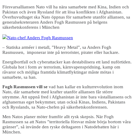
Försvarsalliansen Nato vill ha nära samarbete med Kina, Indien och
Pakistan och även Ryssland för att lösa konflikten i Afghanistan.
Överhuvudtaget ska Nato öppnas för samarbete utanför alliansen, sa
generalsekreteraren Anders Fogh Rasmussen på helgens
säkerhetskonferens i München
Nato-chef Anders Fogh Rasmussen
– Statiska arméer i metall, ”Heavy Metal”, sa Anders Fogh
Rasmussen, imponerar inte på terrorister, pirater eller hackare.
Energibortfall och cyberattacker kan destabilisera ett land nuförtiden.
Globala hot i form av terrorism, kärnvapenspridning, kamp om
råvaror och möjliga framtida klimatflyktingar måste mötas i
samarbete, sa han.
Fogh Rasmussen vill se
vad han kallar en kulturrevolution inom
Nato, där samarbete med krafter utanför alliansen får större
utrymme. Att uppnå fred i Afghanistan är inte bara västalliansens och
afghanernas eget bekymmer, utan också Kinas, Indiens, Pakistans
och Rysslands, sa Nato-chefen på säkerhetskonferensen.
Men Natos planer möter framför allt rysk skepsis. När Fogh
Rasmussen sa att Natos ”territoriella försvar måste börja bortom våra
gränser”, så invände den ryske deltagaren i Natodebatten här i
München.