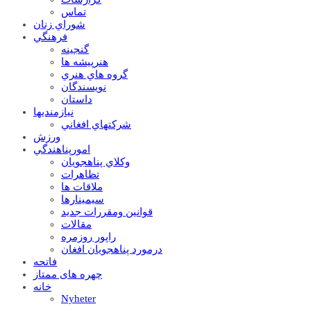
تماس
شوراي زنان
فرهنگي
گنجينه
هنرپيشه ها
گروه هاي هنري
نويسندگان
داستان
نيازمنديها
شرکتهاي افغاني
ورزش
امورپناهندگي
وکلاي پناهجويان
تظاهرات
ملاقات ها
سيمينارها
قوانين ومقررات جديد
مقالات
راپور روزمره
درمورد پناهجويان افغان
فاتحه
چهره های ممتاز
خانه
Nyheter