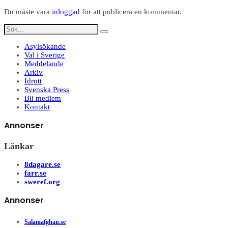
Du måste vara
inloggad
för att publicera en kommentar.
Asylsökande
Val i Sverige
Meddelande
Arkiv
Idrott
Svenska Press
Bli medlem
Kontakt
Annonser
Länkar
8dagare.se
farr.se
sweref.org
Annonser
Salamafghan.se