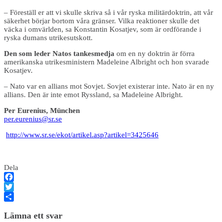
– Föreställ er att vi skulle skriva så i vår ryska militärdoktrin, att vår
säkerhet börjar bortom våra gränser. Vilka reaktioner skulle det
väcka i omvärlden, sa Konstantin Kosatjev, som är ordförande i
ryska dumans utrikesutskott.
Den som leder Natos tankesmedja
om en ny doktrin är förra
amerikanska utrikesministern Madeleine Albright och hon svarade
Kosatjev.
– Nato var en allians mot Sovjet. Sovjet existerar inte. Nato är en ny
allians. Den är inte emot Ryssland, sa Madeleine Albright.
Per Eurenius, München
per.eurenius@sr.se
http://www.sr.se/ekot/artikel.asp?artikel=3425646
Dela
Facebook
Twitter
Dela
Lämna ett svar