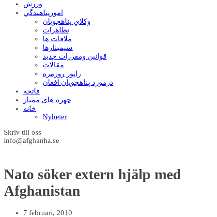
ورزش
امورپناهندگي
وکلاي پناهجويان
تظاهرات
ملاقات ها
سيمينارها
قوانين ومقررات جديد
مقالات
راپور روزمره
درمورد پناهجويان افغان
فاتحه
چهره های ممتاز
خانه
Nyheter
Skriv till oss
info@afghanha.se
Nato söker extern hjälp med
Afghanistan
7 februari, 2010