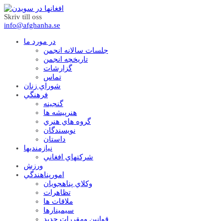
Skriv till oss
info@afghanha.se
در مورد ما
جلسات سالانه انجمن
تاریخچه انجمن
گزارشات
تماس
شوراي زنان
فرهنگي
گنجينه
هنرپيشه ها
گروه هاي هنري
نويسندگان
داستان
نيازمنديها
شرکتهاي افغاني
ورزش
امورپناهندگي
وکلاي پناهجويان
تظاهرات
ملاقات ها
سيمينارها
قوانين ومقررات جديد