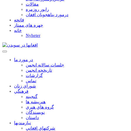
مقالات
راپور روزمره
درمورد پناهجويان افغان
فاتحه
چهره های ممتاز
خانه
Nyheter
در مورد ما
جلسات سالانه انجمن
تاریخچه انجمن
گزارشات
تماس
شوراي زنان
فرهنگي
گنجينه
هنرپيشه ها
گروه هاي هنري
نويسندگان
داستان
نيازمنديها
شرکتهاي افغاني