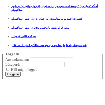
آهنگ ”کابل جان” توسط احمد مرید در برنامه تجلیل از روز جهانی زن در شهر
استاکهولم
کنسرت احمد مرید بمناسبت روز جهانی زن در شهر استاکهولم
شب غزل وشعر با مجتبی محب در شهر استاکهولم
شرکت قالین فروشی
شب فرهنگی افغانها بمناسبت نودونهمین سالگرد استرداد استقلال
Logga in
Användarnamn:
Lösenord:
Håll mig inloggad
Logga in