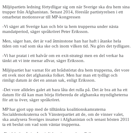
Miljöpartiets ledning förtydligar sig om när Sverige ska dra hem sina
trupper från Afghanistan. Senast 2014, föreslår partistyrelsen i ett
omarbetat motionssvar till MP-kongressen
-Vi säger att Sverige kan och bör ta hem trupperna under nästa
mandatperiod, säger språkröret Peter Eriksson.
Men, säger han, det är vad åtminstone han har haft i åtanke hela
tiden om vad som ska ske och inom vilken tid. Nu görs det tydligare.
-Vi har pratat i ett halvår om en exit-strategi men en del verkar ha
tänkt att vi inte menar allvar, säger Eriksson.
Miljöpartiet har varnat för att brådstörtat dra hem trupperna, det vore
ett svek mot det afghanska folket. Men har man ett tydligt och
rimligt datum är det en annan sak, enligt Eriksson.
-Det vore alldeles galet att bara låta det rulla på. Det är bra att ha ett
datum för då kan man börja förbereda de afghanska myndigheterna
för att ta över, säger språkröret.
MP har gjort upp med de tilltänkta koalitionskamraterna
Socialdemokraterna och Vänsterpartiet att de, om de vinner valet,
ska analysera Sveriges insatser i Afghanistan och senast hösten 2011
ta ett beslut om vad som väntar trupperna.