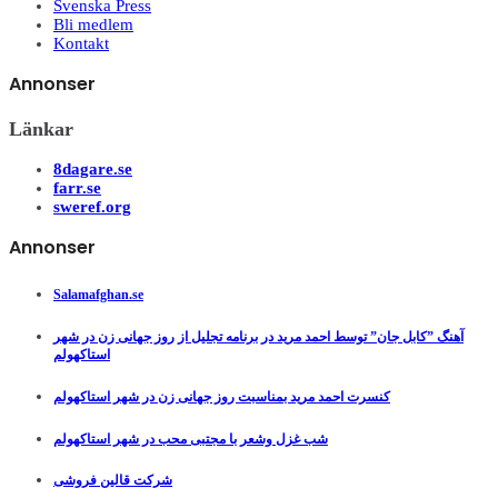
Svenska Press
Bli medlem
Kontakt
Annonser
Länkar
8dagare.se
farr.se
sweref.org
Annonser
Salamafghan.se
آهنگ ”کابل جان” توسط احمد مرید در برنامه تجلیل از روز جهانی زن در شهر
استاکهولم
کنسرت احمد مرید بمناسبت روز جهانی زن در شهر استاکهولم
شب غزل وشعر با مجتبی محب در شهر استاکهولم
شرکت قالین فروشی