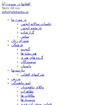
Skriv till oss
info@afghanha.se
در مورد ما
جلسات سالانه انجمن
تاریخچه انجمن
گزارشات
تماس
شوراي زنان
فرهنگي
گنجينه
هنرپيشه ها
گروه هاي هنري
نويسندگان
داستان
نيازمنديها
شرکتهاي افغاني
ورزش
امورپناهندگي
وکلاي پناهجويان
تظاهرات
ملاقات ها
سيمينارها
قوانين ومقررات جديد