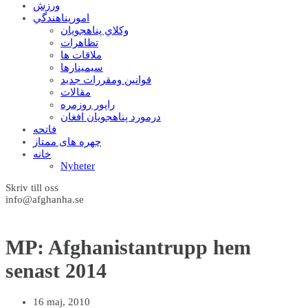
ورزش
امورپناهندگي
وکلاي پناهجويان
تظاهرات
ملاقات ها
سيمينارها
قوانين ومقررات جديد
مقالات
راپور روزمره
درمورد پناهجويان افغان
فاتحه
چهره های ممتاز
خانه
Nyheter
Skriv till oss
info@afghanha.se
MP: Afghanistantrupp hem
senast 2014
16 maj, 2010