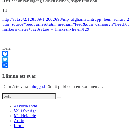
-Det här är vår ingång i diskussionen, säger Eriksson.
TT
http://svt.se/2.128339/1.2002698/mp_afghanistantrupp_hem_senast
utm_source=feedburner&utm_medium=feed&utm_campaign=Feed%3
Inrikesnyheter+%28svt.se+-+Inrikesnyheter%29
Dela
Facebook
Twitter
Dela
Lämna ett svar
Du måste vara
inloggad
för att publicera en kommentar.
Asylsökande
Val i Sverige
Meddelande
Arkiv
Idrott