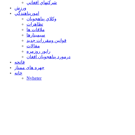
شرکتهاي افغاني
ورزش
امورپناهندگي
وکلاي پناهجويان
تظاهرات
ملاقات ها
سيمينارها
قوانين ومقررات جديد
مقالات
راپور روزمره
درمورد پناهجويان افغان
فاتحه
چهره های ممتاز
خانه
Nyheter