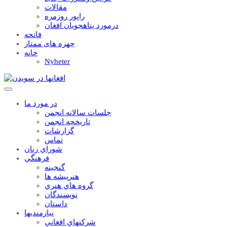
مقالات
راپور روزمره
درمورد پناهجويان افغان
فاتحه
چهره های ممتاز
خانه
Nyheter
در مورد ما
جلسات سالانه انجمن
تاریخچه انجمن
گزارشات
تماس
شوراي زنان
فرهنگي
گنجينه
هنرپيشه ها
گروه هاي هنري
نويسندگان
داستان
نيازمنديها
شرکتهاي افغاني