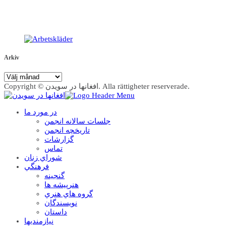
Arkiv
Arkiv
Copyright © افغانها در سویدن. Alla rättigheter reserverade.
در مورد ما
جلسات سالانه انجمن
تاریخچه انجمن
گزارشات
تماس
شوراي زنان
فرهنگي
گنجينه
هنرپيشه ها
گروه هاي هنري
نويسندگان
داستان
نيازمنديها