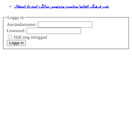
شب فرهنگی افغانها بمناسبت نودونهمین سالگرد استرداد استقلال
Logga in
Användarnamn:
Lösenord:
Håll mig inloggad
Logga in