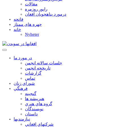
مقالات
راپور روزمره
درمورد پناهجويان افغان
فاتحه
چهره های ممتاز
خانه
Nyheter
در مورد ما
جلسات سالانه انجمن
تاریخچه انجمن
گزارشات
تماس
شوراي زنان
فرهنگي
گنجينه
هنرپيشه ها
گروه هاي هنري
نويسندگان
داستان
نيازمنديها
شرکتهاي افغاني