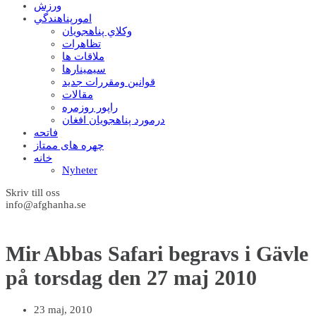
ورزش
امورپناهندگي
وکلاي پناهجويان
تظاهرات
ملاقات ها
سيمينارها
قوانين ومقررات جديد
مقالات
راپور روزمره
درمورد پناهجويان افغان
فاتحه
چهره های ممتاز
خانه
Nyheter
Skriv till oss
info@afghanha.se
Mir Abbas Safari begravs i Gävle
23 maj, 2010