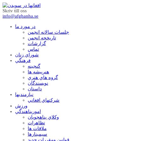
Skriv till oss
info@afghanha.se
در مورد ما
جلسات سالانه انجمن
تاریخچه انجمن
گزارشات
تماس
شوراي زنان
فرهنگي
گنجينه
هنرپيشه ها
گروه هاي هنري
نويسندگان
داستان
نيازمنديها
شرکتهاي افغاني
ورزش
امورپناهندگي
وکلاي پناهجويان
تظاهرات
ملاقات ها
سيمينارها
قوانين ومقررات جديد