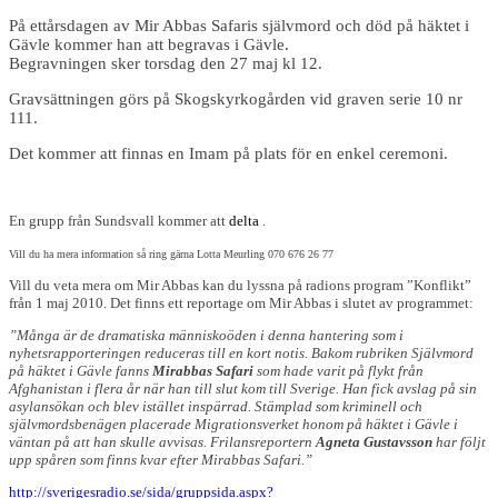
På ettårsdagen av Mir Abbas Safaris självmord och död på häktet i
Gävle kommer han att begravas i Gävle.
Begravningen sker torsdag den 27 maj kl 12.
Gravsättningen görs på Skogskyrkogården vid graven serie 10 nr
111.
Det kommer att finnas en Imam på plats för en enkel ceremoni.
En grupp från Sundsvall kommer att
delta
.
Vill du ha mera information så ring gärna Lotta Meurling 070 676 26 77
Vill du veta mera om Mir Abbas kan du lyssna på radions program ”Konflikt”
från 1 maj 2010. Det finns ett reportage om Mir Abbas i slutet av programmet:
”Många är de dramatiska människoöden i denna hantering som i
nyhetsrapporteringen reduceras till en kort notis. Bakom rubriken Självmord
på häktet i Gävle fanns
Mirabbas Safari
som hade varit på flykt från
Afghanistan i flera år när han till slut kom till Sverige. Han fick avslag på sin
asylansökan och blev istället inspärrad. Stämplad som kriminell och
självmordsbenägen placerade Migrationsverket honom på häktet i Gävle i
väntan på att han skulle avvisas. Frilansreportern
Agneta Gustavsson
har följt
upp spåren som finns kvar efter Mirabbas Safari.”
http://sverigesradio.se/sida/gruppsida.aspx?