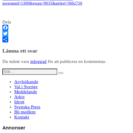
programid=1300&grupp=9035&artikel=3662750
Dela
Facebook
Twitter
Dela
Lämna ett svar
Du måste vara
inloggad
för att publicera en kommentar.
Asylsökande
Val i Sverige
Meddelande
Arkiv
Idrott
Svenska Press
Bli medlem
Kontakt
Annonser