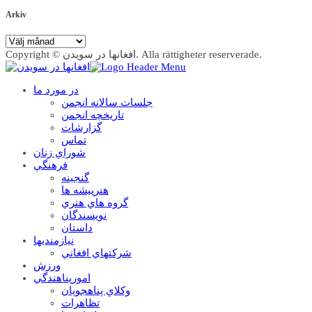
Arkiv
Arkiv
Copyright © افغانها در سویدن. Alla rättigheter reserverade.
در مورد ما
جلسات سالانه انجمن
تاریخچه انجمن
گزارشات
تماس
شوراي زنان
فرهنگي
گنجينه
هنرپيشه ها
گروه هاي هنري
نويسندگان
داستان
نيازمنديها
شرکتهاي افغاني
ورزش
امورپناهندگي
وکلاي پناهجويان
تظاهرات