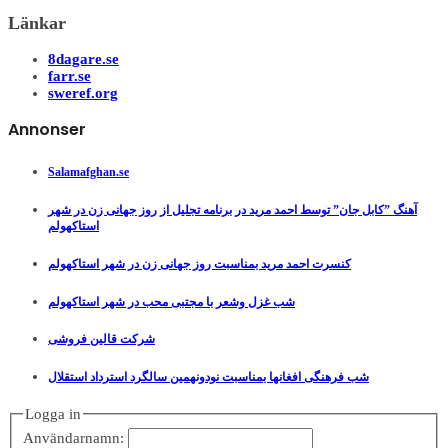
Länkar
8dagare.se
farr.se
sweref.org
Annonser
Salamafghan.se
آهنگ ”کابل جان” توسط احمد مرید در برنامه تجلیل از روز جهانی زن در شهر
استاکهولم
کنسرت احمد مرید بمناسبت روز جهانی زن در شهر استاکهولم
شب غزل وشعر با مجتبی محب در شهر استاکهولم
شرکت قالین فروشی
شب فرهنگی افغانها بمناسبت نودونهمین سالگرد استرداد استقلال
Logga in
Användarnamn: