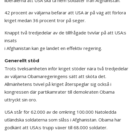
liberalerna att USA ska ta hem soldater från Afghanistan.
42 procent av väljarna befarar att USA är på väg att förlora
kriget medan 36 procent tror på seger.
Knappt två tredjedelar av de tillfrågade tvivlar på att USA:s
insats
i Afghanistan kan ge landet en effektiv regering.
Generellt stöd
Trots tveksamheten inför kriget stöder nära två tredjedelar
av väljarna Obamaregeringens sätt att sköta det.
Allmänhetens tvivel på kriget återspeglar sig också i
kongressen där partikamrater till demokraten Obama
uttryckt sin oro.
USA står för 62.000 av de omkring 100.000 Natoledda
utländska soldaterna som slåss i Afghanistan. Obama har
godkänt att USA:s trupp växer till 68.000 soldater.