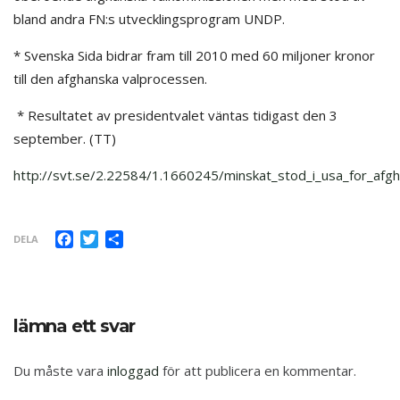
bland andra FN:s utvecklingsprogram UNDP.
* Svenska Sida bidrar fram till 2010 med 60 miljoner kronor
till den afghanska valprocessen.
* Resultatet av presidentvalet väntas tidigast den 3
september. (TT)
http://svt.se/2.22584/1.1660245/minskat_stod_i_usa_for_afg
Facebook
Twitter
Dela
DELA
lämna ett svar
Du måste vara
inloggad
för att publicera en kommentar.