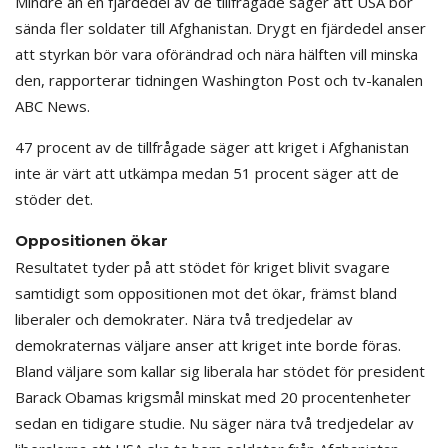
Mindre än en fjärdedel av de tillfrågade säger att USA bör
sända fler soldater till Afghanistan. Drygt en fjärdedel anser
att styrkan bör vara oförändrad och nära hälften vill minska
den, rapporterar tidningen Washington Post och tv-kanalen
ABC News.
47 procent av de tillfrågade säger att kriget i Afghanistan
inte är värt att utkämpa medan 51 procent säger att de
stöder det.
Oppositionen ökar
Resultatet tyder på att stödet för kriget blivit svagare
samtidigt som oppositionen mot det ökar, främst bland
liberaler och demokrater. Nära två tredjedelar av
demokraternas väljare anser att kriget inte borde föras.
Bland väljare som kallar sig liberala har stödet för president
Barack Obamas krigsmål minskat med 20 procentenheter
sedan en tidigare studie. Nu säger nära två tredjedelar av