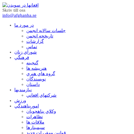
Skriv till oss
info@afghanha.se
در مورد ما
جلسات سالانه انجمن
تاریخچه انجمن
گزارشات
تماس
شوراي زنان
فرهنگي
گنجينه
هنرپيشه ها
گروه هاي هنري
نويسندگان
داستان
نيازمنديها
شرکتهاي افغاني
ورزش
امورپناهندگي
وکلاي پناهجويان
تظاهرات
ملاقات ها
سيمينارها
قوانين ومقررات جديد