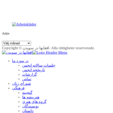
Arkiv
Arkiv
Copyright © افغانها در سویدن. Alla rättigheter reserverade.
در مورد ما
جلسات سالانه انجمن
تاریخچه انجمن
گزارشات
تماس
شوراي زنان
فرهنگي
گنجينه
هنرپيشه ها
گروه هاي هنري
نويسندگان
داستان