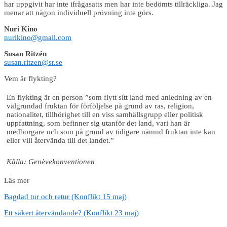
har uppgivit har inte ifrågasatts men har inte bedömts tillräckliga. Jag
menar att någon individuell prövning inte görs.
Nuri Kino
nurikino@gmail.com
Susan Ritzén
susan.ritzen@sr.se
Vem är flykting?
En flykting är en person ”som flytt sitt land med anledning av en
välgrundad fruktan för förföljelse på grund av ras, religion,
nationalitet, tillhörighet till en viss samhällsgrupp eller politisk
uppfattning, som befinner sig utanför det land, vari han är
medborgare och som på grund av tidigare nämnd fruktan inte kan
eller vill återvända till det landet.”
Källa: Genèvekonventionen
Läs mer
Bagdad tur och retur (Konflikt 15 maj)
Ett säkert återvändande? (Konflikt 23 maj)