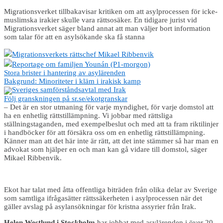
Migrationsverket tillbakavisar kritiken om att asylprocessen för icke-
muslimska irakier skulle vara rättsosäker. En tidigare jurist vid
Migrationsverket säger bland annat att man väljer bort information
som talar för att en asylsökande ska få stanna
Migrationsverkets rättschef Mikael Ribbenvik
Reportage om familjen Younán (P1-morgon)
Stora brister i hantering av asylärenden
Bakgrund: Minoriteter i kläm i irakisk kamp
Sveriges samförståndsavtal med Irak
Följ granskningen på sr.se/ekotgranskar
– Det är en stor utmaning för varje myndighet, för varje domstol att
ha en enhetlig rättstillämpning. Vi jobbar med rättsliga
ställningstaganden, med exempelbeslut och med att ta fram riktilinjer
i handböcker för att försäkra oss om en enhetlig rättstillämpning.
Känner man att det här inte är rätt, att det inte stämmer så har man en
advokat som hjälper en och man kan gå vidare till domstol, säger
Mikael Ribbenvik.
Ekot har talat med åtta offentliga biträden från olika delar av Sverige
som samtliga ifrågasätter rättssäkerheten i asylprocessen när det
gäller avslag på asylansökningar för kristna assyrier från Irak.
Helen Westlund i Stockholm
har jobbat med asylärenden i över 20