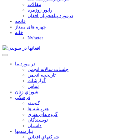
مقالات
راپور روزمره
درمورد پناهجويان افغان
فاتحه
چهره های ممتاز
خانه
Nyheter
در مورد ما
جلسات سالانه انجمن
تاریخچه انجمن
گزارشات
تماس
شوراي زنان
فرهنگي
گنجينه
هنرپيشه ها
گروه هاي هنري
نويسندگان
داستان
نيازمنديها
شرکتهاي افغاني