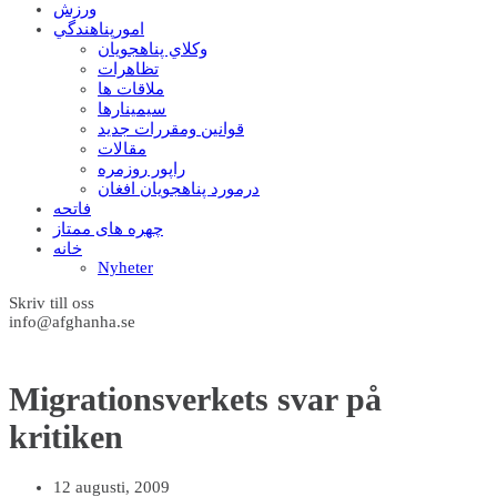
ورزش
امورپناهندگي
وکلاي پناهجويان
تظاهرات
ملاقات ها
سيمينارها
قوانين ومقررات جديد
مقالات
راپور روزمره
درمورد پناهجويان افغان
فاتحه
چهره های ممتاز
خانه
Nyheter
Skriv till oss
info@afghanha.se
Migrationsverkets svar på
kritiken
12 augusti, 2009