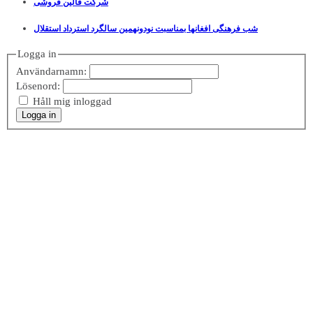
شرکت قالین فروشی
شب فرهنگی افغانها بمناسبت نودونهمین سالگرد استرداد استقلال
Logga in
Användarnamn:
Lösenord:
Håll mig inloggad
Logga in