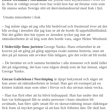
år. Hon är väldigt oroad över hur svårt hon har att förutse vem som
får stanna sedan Sverige slöt ett återvändandeavtal med Irak i fjol.
Utsatta minoriteter i Irak
– Jag måste säga att jag ofta blir bedrövad och frustrerad över att det
blir avslag i ärenden där jag kan se att de borde få uppehållstillstånd.
När det gäller den här typen av ärenden tycker jag inte att
rättssäkerheten är så hög som den borde vara, säger Helen Westlund.
I Södertälje finns juristen
George Yanko. Hans erfarenhet är att
kraven på att gång på gång upprepa exakt samma historia, utan att
den på på minsta sätt avviker från tidigare, gör det svårt att bli trodd.
– De berättar en och samma berättelse i alla instanser och ändå faller
det på någonting, det kan vara någon detalj som de har missat, säger
George Yanko.
Göran Gabrielson i Norrköping
är djupt bekymrad och säger att
han anser att rättssäkerheten är hotad. Han ger ett exempel på en
kristen irakisk man som sitter i förvar och ska utvisas nästa vecka.
– Han har flytt efter att ha blivit kidnappad. Han har under den tid
han var kidnappad fått se andra personer i hans situation bli
avrättade, han blev själv utsatt för en skenavrättning innan släktingar
fick fram så mycket pengar så att han fick friheten åter. De skäl han