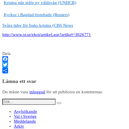
Kristna står inför ny våldsvåg (UNHCR)
Kyrkor i Bagdad bombade (Reuters)
Svåra tider för Iraks kristna (CBS News
http://www.sr.se/ekot/artikel.asp?artikel=3026771
Dela
Facebook
Twitter
Dela
Lämna ett svar
Du måste vara
inloggad
för att publicera en kommentar.
Asylsökande
Val i Sverige
Meddelande
Arkiv