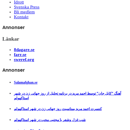
Idrott
Svenska Press
Bli medlem
Kontakt
Annonser
Länkar
8dagare.se
farr.se
sweref.org
Annonser
Salamafghan.se
آهنگ ”کابل جان” توسط احمد مرید در برنامه تجلیل از روز جهانی زن در شهر
استاکهولم
کنسرت احمد مرید بمناسبت روز جهانی زن در شهر استاکهولم
شب غزل وشعر با مجتبی محب در شهر استاکهولم