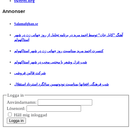
sweref.org
Annonser
Salamafghan.se
آهنگ ”کابل جان” توسط احمد مرید در برنامه تجلیل از روز جهانی زن در شهر
استاکهولم
کنسرت احمد مرید بمناسبت روز جهانی زن در شهر استاکهولم
شب غزل وشعر با مجتبی محب در شهر استاکهولم
شرکت قالین فروشی
شب فرهنگی افغانها بمناسبت نودونهمین سالگرد استرداد استقلال
Logga in
Användarnamn:
Lösenord:
Håll mig inloggad
Logga in