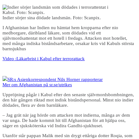
Indier sörjer sina dödade landsmän. Foto: Scanpix.
I Afghanistan har Indien nu hämtat hem kropparna efter nio
medborgare, däribland läkare, som dödades vid ett
självmordsattentat mot ett hotell i fredags. Attacken mot hotellet,
med många indiska biståndsarbetare, orsakar kris vid Kabuls största
barnsjukhus
Video :Läkarbrist i Kabul efter terrorattack
SR:s Asienkorrespondent Nils Horner rapporterar
Mer om Afghanistan på sr.se/utrikes
Uppröjning pågår i Kabul efter den senaste självmordsbombningen,
den här gången riktad mot indisk biståndspersonal. Minst nio indier
dödades, flera av dem barnläkare.
– Jag grät när jag hörde om attacken mot indierna, många av dem
var unga. De hade kommit hit till Afghanistan för att hjälpa oss,
säger en sjuksköterska vid Indira Gandhi-sjukhuset.
Utanför står pappan Malik med sin drygt ettåriga dotter Roqia, som