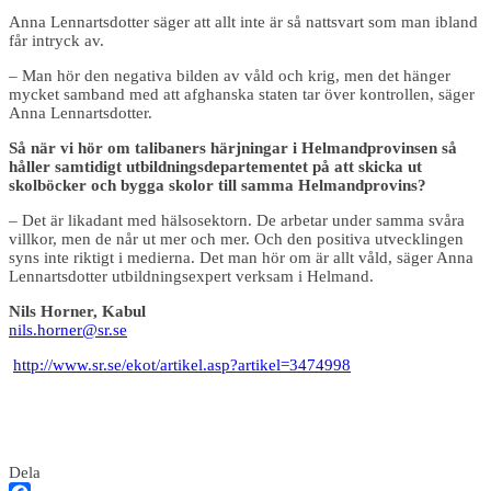
Anna Lennartsdotter säger att allt inte är så nattsvart som man ibland
får intryck av.
– Man hör den negativa bilden av våld och krig, men det hänger
mycket samband med att afghanska staten tar över kontrollen, säger
Anna Lennartsdotter.
Så när vi hör om talibaners härjningar i Helmandprovinsen så
håller samtidigt utbildningsdepartementet på att skicka ut
skolböcker och bygga skolor till samma Helmandprovins?
– Det är likadant med hälsosektorn. De arbetar under samma svåra
villkor, men de når ut mer och mer. Och den positiva utvecklingen
syns inte riktigt i medierna. Det man hör om är allt våld, säger Anna
Lennartsdotter utbildningsexpert verksam i Helmand.
Nils Horner, Kabul
nils.horner@sr.se
http://www.sr.se/ekot/artikel.asp?artikel=3474998
Dela