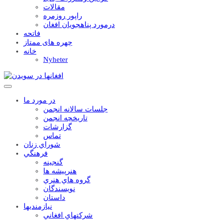
مقالات
راپور روزمره
درمورد پناهجويان افغان
فاتحه
چهره های ممتاز
خانه
Nyheter
در مورد ما
جلسات سالانه انجمن
تاریخچه انجمن
گزارشات
تماس
شوراي زنان
فرهنگي
گنجينه
هنرپيشه ها
گروه هاي هنري
نويسندگان
داستان
نيازمنديها
شرکتهاي افغاني