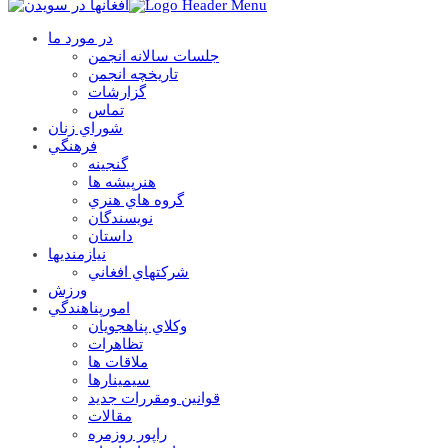
در مورد ما
جلسات سالانه انجمن
تاریخچه انجمن
گزارشات
تماس
شوراي زنان
فرهنگي
گنجينه
هنرپيشه ها
گروه هاي هنري
نويسندگان
داستان
نيازمنديها
شرکتهاي افغاني
ورزش
امورپناهندگي
وکلاي پناهجويان
تظاهرات
ملاقات ها
سيمينارها
قوانين ومقررات جديد
مقالات
راپور روزمره