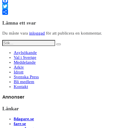
Facebook
Twitter
Dela
Lämna ett svar
Du måste vara
inloggad
för att publicera en kommentar.
Asylsökande
Val i Sverige
Meddelande
Arkiv
Idrott
Svenska Press
Bli medlem
Kontakt
Annonser
Länkar
8dagare.se
farr.se