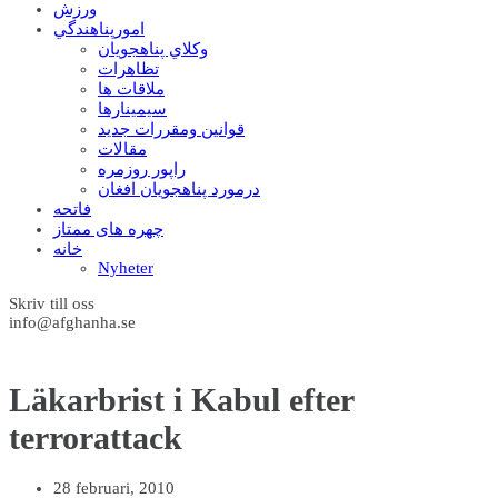
ورزش
امورپناهندگي
وکلاي پناهجويان
تظاهرات
ملاقات ها
سيمينارها
قوانين ومقررات جديد
مقالات
راپور روزمره
درمورد پناهجويان افغان
فاتحه
چهره های ممتاز
خانه
Nyheter
Skriv till oss
info@afghanha.se
Läkarbrist i Kabul efter
terrorattack
28 februari, 2010