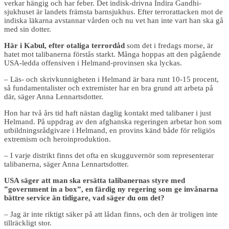
verkar hängig och har feber. Det indisk-drivna Indira Gandhi-
sjukhuset är landets främsta barnsjukhus. Efter terrorattacken mot de
indiska läkarna avstannar vården och nu vet han inte vart han ska gå
med sin dotter.
Här i Kabul, efter otaliga terrordåd
som det i fredags morse, är
hatet mot talibanerna förstås starkt. Många hoppas att den pågående
USA-ledda offensiven i Helmand-provinsen ska lyckas.
– Läs- och skrivkunnigheten i Helmand är bara runt 10-15 procent,
så fundamentalister och extremister har en bra grund att arbeta på
där, säger Anna Lennartsdotter.
Hon har två års tid haft nästan daglig kontakt med talibaner i just
Helmand. På uppdrag av den afghanska regeringen arbetar hon som
utbildningsrådgivare i Helmand, en provins känd både för religiös
extremism och heroinproduktion.
– I varje distrikt finns det ofta en skugguvernör som representerar
talibanerna, säger Anna Lennartsdotter.
USA säger att man ska ersätta talibanernas styre med
”government in a box”, en färdig ny regering som ge invånarna
bättre service än tidigare, vad säger du om det?
– Jag är inte riktigt säker på att lådan finns, och den är troligen inte
tillräckligt stor.