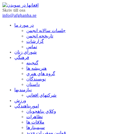
Skriv till oss
info@afghanha.se
در مورد ما
جلسات سالانه انجمن
تاریخچه انجمن
گزارشات
تماس
شوراي زنان
فرهنگي
گنجينه
هنرپيشه ها
گروه هاي هنري
نويسندگان
داستان
نيازمنديها
شرکتهاي افغاني
ورزش
امورپناهندگي
وکلاي پناهجويان
تظاهرات
ملاقات ها
سيمينارها
قوانين ومقررات جديد