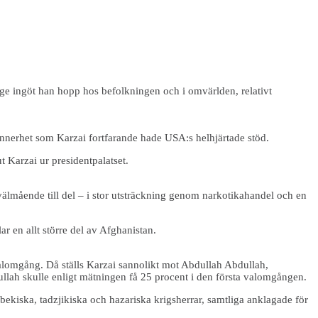
ge ingöt han hopp hos befolkningen och i omvärlden, relativt
ynnerhet som Karzai fortfarande hade USA:s helhjärtade stöd.
t Karzai ur presidentpalatset.
n välmående till del – i stor utsträckning genom narkotikahandel och en
ar en allt större del av Afghanistan.
valomgång. Då ställs Karzai sannolikt mot Abdullah Abdullah,
llah skulle enligt mätningen få 25 procent i den första valomgången.
ekiska, tadzjikiska och hazariska krigsherrar, samtliga anklagade för