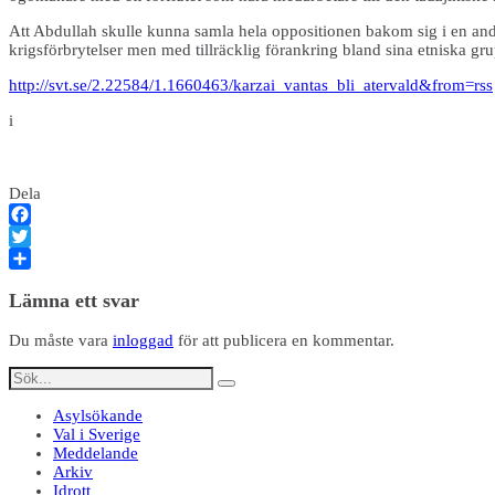
Att Abdullah skulle kunna samla hela oppositionen bakom sig i en andr
krigsförbrytelser men med tillräcklig förankring bland sina etniska gru
http://svt.se/2.22584/1.1660463/karzai_vantas_bli_atervald&from=rss
i
Dela
Facebook
Twitter
Dela
Lämna ett svar
Du måste vara
inloggad
för att publicera en kommentar.
Asylsökande
Val i Sverige
Meddelande
Arkiv
Idrott