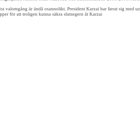
a valomgång är ändå osannolikt. President Karzai har lierat sig med uzb
pper för att troligen kunna säkra slutsegern åt Karzai