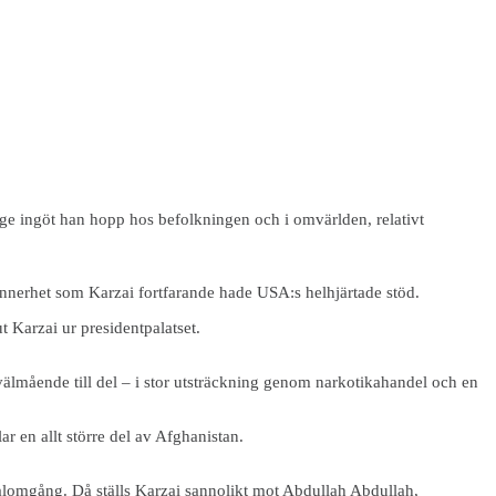
ge ingöt han hopp hos befolkningen och i omvärlden, relativt
ynnerhet som Karzai fortfarande hade USA:s helhjärtade stöd.
t Karzai ur presidentpalatset.
n välmående till del – i stor utsträckning genom narkotikahandel och en
ar en allt större del av Afghanistan.
valomgång. Då ställs Karzai sannolikt mot Abdullah Abdullah,