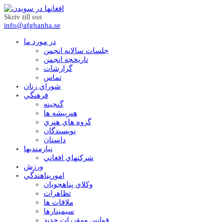
Skriv till oss
info@afghanha.se
در مورد ما
جلسات سالانه انجمن
تاریخچه انجمن
گزارشات
تماس
شوراي زنان
فرهنگي
گنجينه
هنرپيشه ها
گروه هاي هنري
نويسندگان
داستان
نيازمنديها
شرکتهاي افغاني
ورزش
امورپناهندگي
وکلاي پناهجويان
تظاهرات
ملاقات ها
سيمينارها
قوانين ومقررات جديد