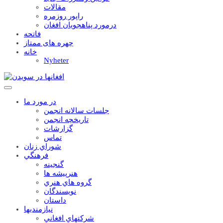
مقالات
راپور روزمره
درمورد پناهجويان افغان
فاتحه
چهره های ممتاز
خانه
Nyheter
در مورد ما
جلسات سالانه انجمن
تاریخچه انجمن
گزارشات
تماس
شوراي زنان
فرهنگي
گنجينه
هنرپيشه ها
گروه هاي هنري
نويسندگان
داستان
نيازمنديها
شرکتهاي افغاني