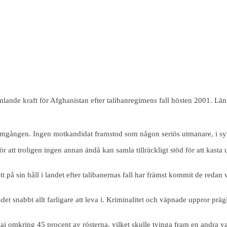
nde kraft för Afghanistan efter talibanregimens fall hösten 2001. Län
ta omgången. Ingen motkandidat framstod som någon seriös utmanare, i s
att troligen ingen annan ändå kan samla tillräckligt stöd för att kasta u
t på sin håll i landet efter talibanernas fall har främst kommit de reda
et snabbt allt farligare att leva i. Kriminalitet och väpnade uppror prägl
ai omkring 45 procent av rösterna, vilket skulle tvinga fram en andra 