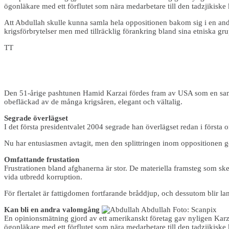
ögonläkare med ett förflutet som nära medarbetare till den tadzjikis
Att Abdullah skulle kunna samla hela oppositionen bakom sig i en andr
krigsförbrytelser men med tillräcklig förankring bland sina etniska gru
TT
Den 51-årige pashtunen Hamid Karzai fördes fram av USA som en samla
obefläckad av de många krigsåren, elegant och vältalig.
Segrade överlägset
I det första presidentvalet 2004 segrade han överlägset redan i förs
Nu har entusiasmen avtagit, men den splittringen inom oppositionen gör 
Omfattande frustation
Frustrationen bland afghanerna är stor. De materiella framsteg som sket
vida utbredd korruption.
För flertalet är fattigdomen fortfarande bråddjup, och dessutom blir land
Kan bli en andra valomgång
En opinionsmätning gjord av ett amerikanskt företag gav nyligen Karz
ögonläkare med ett förflutet som nära medarbetare till den tadzjikis