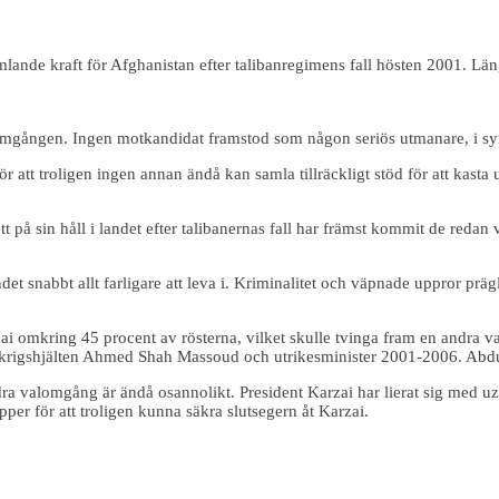
nde kraft för Afghanistan efter talibanregimens fall hösten 2001. Län
ta omgången. Ingen motkandidat framstod som någon seriös utmanare, i s
att troligen ingen annan ändå kan samla tillräckligt stöd för att kasta u
t på sin håll i landet efter talibanernas fall har främst kommit de reda
et snabbt allt farligare att leva i. Kriminalitet och väpnade uppror prägl
ai omkring 45 procent av rösterna, vilket skulle tvinga fram en andra 
ke krigshjälten Ahmed Shah Massoud och utrikesminister 2001-2006. Abdu
a valomgång är ändå osannolikt. President Karzai har lierat sig med uzb
pper för att troligen kunna säkra slutsegern åt Karzai.