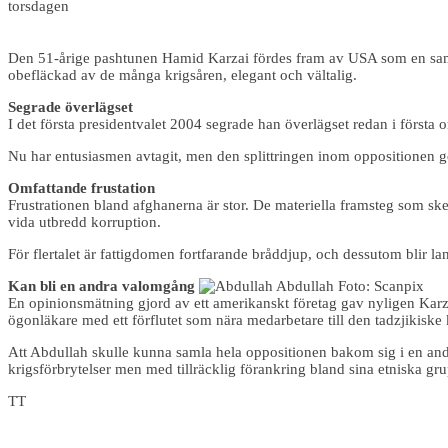
torsdagen
Den 51-årige pashtunen Hamid Karzai fördes fram av USA som en samla
obefläckad av de många krigsåren, elegant och vältalig.
Segrade överlägset
I det första presidentvalet 2004 segrade han överlägset redan i förs
Nu har entusiasmen avtagit, men den splittringen inom oppositionen gör 
Omfattande frustation
Frustrationen bland afghanerna är stor. De materiella framsteg som sket
vida utbredd korruption.
För flertalet är fattigdomen fortfarande bråddjup, och dessutom blir land
Kan bli en andra valomgång
En opinionsmätning gjord av ett amerikanskt företag gav nyligen Karz
ögonläkare med ett förflutet som nära medarbetare till den tadzjikis
Att Abdullah skulle kunna samla hela oppositionen bakom sig i en andr
krigsförbrytelser men med tillräcklig förankring bland sina etniska gru
TT