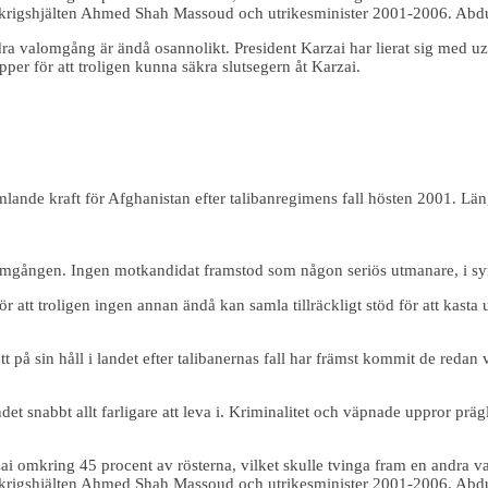
ke krigshjälten Ahmed Shah Massoud och utrikesminister 2001-2006. Abdu
a valomgång är ändå osannolikt. President Karzai har lierat sig med uzb
pper för att troligen kunna säkra slutsegern åt Karzai.
nde kraft för Afghanistan efter talibanregimens fall hösten 2001. Län
ta omgången. Ingen motkandidat framstod som någon seriös utmanare, i s
att troligen ingen annan ändå kan samla tillräckligt stöd för att kasta u
t på sin håll i landet efter talibanernas fall har främst kommit de reda
et snabbt allt farligare att leva i. Kriminalitet och väpnade uppror prägl
ai omkring 45 procent av rösterna, vilket skulle tvinga fram en andra 
ke krigshjälten Ahmed Shah Massoud och utrikesminister 2001-2006. Abdu