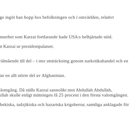
ge ingöt han hopp hos befolkningen och i omvärlden, relativt
ynnerhet som Karzai fortfarande hade USA:s helhjärtade stöd.
t Karzai ur presidentpalatset.
n välmående till del – i stor utsträckning genom narkotikahandel och en
ar en allt större del av Afghanistan.
valomgång. Då ställs Karzai sannolikt mot Abdullah Abdullah,
llah skulle enligt mätningen få 25 procent i den första valomgången.
ekiska, tadzjikiska och hazariska krigsherrar, samtliga anklagade för