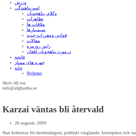
ورزش
امورپناهندگي
وکلاي پناهجويان
تظاهرات
ملاقات ها
سيمينارها
قوانين ومقررات جديد
مقالات
راپور روزمره
درمورد پناهجويان افغان
فاتحه
چهره های ممتاز
خانه
Nyheter
Skriv till oss
info@afghanha.se
Karzai väntas bli återvald
20 augusti, 2009
Han kritiseras för beslutsångest, politiskt vinglande, korruption och