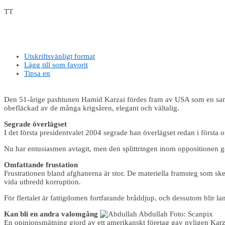
TT
Utskriftsvänligt format
Lägg till som favorit
Tipsa en
Den 51-årige pashtunen Hamid Karzai fördes fram av USA som en samla
obefläckad av de många krigsåren, elegant och vältalig.
Segrade överlägset
I det första presidentvalet 2004 segrade han överlägset redan i förs
Nu har entusiasmen avtagit, men den splittringen inom oppositionen gör 
Omfattande frustation
Frustrationen bland afghanerna är stor. De materiella framsteg som sket
vida utbredd korruption.
För flertalet är fattigdomen fortfarande bråddjup, och dessutom blir land
Kan bli en andra valomgång
En opinionsmätning gjord av ett amerikanskt företag gav nyligen Karz