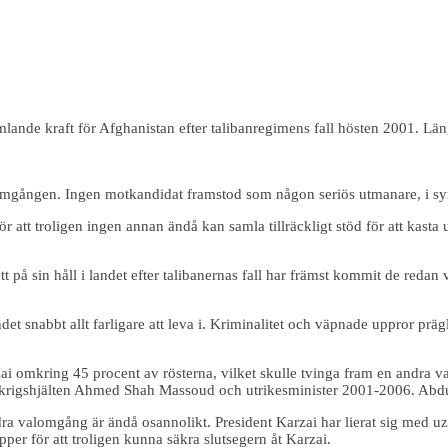
nde kraft för Afghanistan efter talibanregimens fall hösten 2001. Län
ta omgången. Ingen motkandidat framstod som någon seriös utmanare, i s
att troligen ingen annan ändå kan samla tillräckligt stöd för att kasta u
t på sin håll i landet efter talibanernas fall har främst kommit de reda
et snabbt allt farligare att leva i. Kriminalitet och väpnade uppror prägl
ai omkring 45 procent av rösterna, vilket skulle tvinga fram en andra 
ke krigshjälten Ahmed Shah Massoud och utrikesminister 2001-2006. Abdu
a valomgång är ändå osannolikt. President Karzai har lierat sig med uzb
pper för att troligen kunna säkra slutsegern åt Karzai.