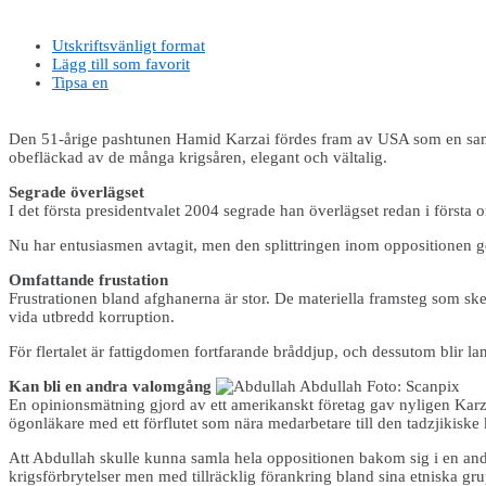
Utskriftsvänligt format
Lägg till som favorit
Tipsa en
Den 51-årige pashtunen Hamid Karzai fördes fram av USA som en samla
obefläckad av de många krigsåren, elegant och vältalig.
Segrade överlägset
I det första presidentvalet 2004 segrade han överlägset redan i förs
Nu har entusiasmen avtagit, men den splittringen inom oppositionen gör 
Omfattande frustation
Frustrationen bland afghanerna är stor. De materiella framsteg som sket
vida utbredd korruption.
För flertalet är fattigdomen fortfarande bråddjup, och dessutom blir land
Kan bli en andra valomgång
En opinionsmätning gjord av ett amerikanskt företag gav nyligen Karz
ögonläkare med ett förflutet som nära medarbetare till den tadzjikis
Att Abdullah skulle kunna samla hela oppositionen bakom sig i en andr
krigsförbrytelser men med tillräcklig förankring bland sina etniska gru