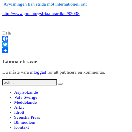
Avvisningen kan strida mot internationell rätt
http://www.goteborgsfria.nu/artikel/82038
Dela
Facebook
Twitter
Dela
Lämna ett svar
Du måste vara
inloggad
för att publicera en kommentar.
Asylsökande
Val i Sverige
Meddelande
Arkiv
Idrott
Svenska Press
Bli medlem
Kontakt