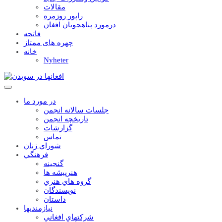
مقالات
راپور روزمره
درمورد پناهجويان افغان
فاتحه
چهره های ممتاز
خانه
Nyheter
در مورد ما
جلسات سالانه انجمن
تاریخچه انجمن
گزارشات
تماس
شوراي زنان
فرهنگي
گنجينه
هنرپيشه ها
گروه هاي هنري
نويسندگان
داستان
نيازمنديها
شرکتهاي افغاني