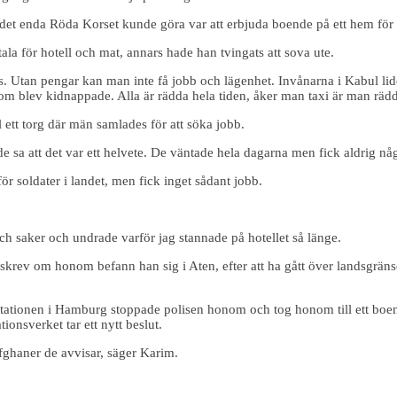
et enda Röda Korset kunde göra var att erbjuda boende på ett hem för 
la för hotell och mat, annars hade han tvingats att sova ute.
. Utan pengar kan man inte få jobb och lägenhet. Invånarna i Kabul lider
som blev kidnappade. Alla är rädda hela tiden, åker man taxi är man rädd
l ett torg där män samlades för att söka jobb.
 sa att det var ett helvete. De väntade hela dagarna men fick aldrig nå
r soldater i landet, men fick inget sådant jobb.
 saker och undrade varför jag stannade på hotellet så länge.
krev om honom befann han sig i Aten, efter att ha gått över landsgränser,
stationen i Hamburg stoppade polisen honom och tog honom till ett boen
ionsverket tar ett nytt beslut.
fghaner de avvisar, säger Karim.