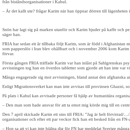
från biståndsorganisationer i Kabul.
– Är det kallt ute? frågar Karim när han öppnar dörren till lägenheten
Snön har lagt sig på marken utanför och Karim bjuder på kaffe och pe
säger han.
FRIA har sedan ett år tillbaka följt Karim, som är född i Afghanistan 
som papperslös i Iran blev ohållbart och i november 2006 kom Karim so
förvar.
Första gången FRIA träffade Karim var han inlåst på Sahlgrenskas psyk
avvisningen tog han en överdos tabletter som gjorde att han inte var v
Många engagerade sig mot avvisningen, bland annat den afghanska am
Enligt Migrationsverket kan man inte avvisas till provinsen Ghazni, s
På plats i Kabul kan avvisade personer få hjälp av humanitära organis
– Den man som hade ansvar för att ta emot mig körde mig till en cen
Den 7 april skickade Karim ett sms till FRIA: ”Jag är helt förvirrad/…
organisationer och efter ett par veckor fick han ett besked från en FN-a
– Hon sa att vi kan inte hjälpa dig för FN har meddelat Sverige många 