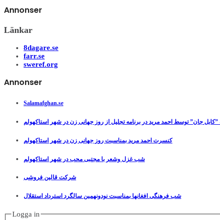
Annonser
Länkar
8dagare.se
farr.se
sweref.org
Annonser
Salamafghan.se
”کابل جان” توسط احمد مرید در برنامه تجلیل از روز جهانی زن در شهر استاکهولم
کنسرت احمد مرید بمناسبت روز جهانی زن در شهر استاکهولم
شب غزل وشعر با مجتبی محب در شهر استاکهولم
شرکت قالین فروشی
شب فرهنگی افغانها بمناسبت نودونهمین سالگرد استرداد استقلال
Logga in