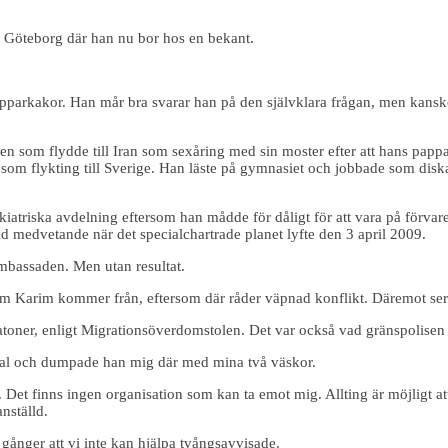
 i Göteborg där han nu bor hos en bekant.
pparkakor. Han mår bra svarar han på den självklara frågan, men kansk
men som flydde till Iran som sexåring med sin moster efter att hans pap
m flykting till Sverige. Han läste på gymnasiet och jobbade som diskar
iatriska avdelning eftersom han mådde för dåligt för att vara på förvare
id medvetande när det specialchartrade planet lyfte den 3 april 2009.
bassaden. Men utan resultat.
om Karim kommer från, eftersom där råder väpnad konflikt. Däremot ser v
atoner, enligt Migrationsöverdomstolen. Det var också vad gränspolisen 
tral och dumpade han mig där med mina två väskor.
/. Det finns ingen organisation som kan ta emot mig. Allting är möjligt 
nställd.
gånger att vi inte kan hjälpa tvångsavvisade.