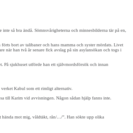
e inte så bra ändå. Sömnsvårigheterna och minnesbilderna tär på en,
pa förts bort av talibaner och hans mamma och syster mördats. Livet
e när han två år senare fick avslag på sin asylansökan och togs i
t. På sjukhuset utförde han ett självmordsförsök och innan
erket Kabul som ett rimligt alternativ.
sa till Karim vid avvisningen. Någon sådan hjälp fanns inte.
att hända mot mig, våldtäkt, rån/…/”. Han sökte upp olika