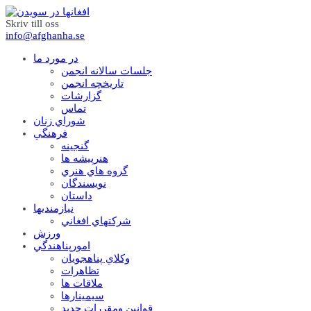
Skriv till oss
info@afghanha.se
در مورد ما
جلسات سالانه انجمن
تاریخچه انجمن
گزارشات
تماس
شوراي زنان
فرهنگي
گنجينه
هنرپيشه ها
گروه هاي هنري
نويسندگان
داستان
نيازمنديها
شرکتهاي افغاني
ورزش
امورپناهندگي
وکلاي پناهجويان
تظاهرات
ملاقات ها
سيمينارها
قوانين ومقررات جديد