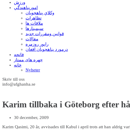
ورزش
امورپناهندگي
وکلاي پناهجويان
تظاهرات
ملاقات ها
سيمينارها
قوانين ومقررات جديد
مقالات
راپور روزمره
درمورد پناهجويان افغان
فاتحه
چهره های ممتاز
خانه
Nyheter
Skriv till oss
info@afghanha.se
Karim tillbaka i Göteborg efter hå
30 december, 2009
Karim Qasimi, 20 år, avvisades till Kabul i april trots att han aldrig va