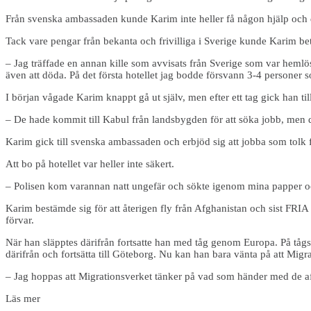
Från svenska ambassaden kunde Karim inte heller få någon hjälp och d
Tack vare pengar från bekanta och frivilliga i Sverige kunde Karim beta
– Jag träffade en annan kille som avvisats från Sverige som var hemlös
även att döda. På det första hotellet jag bodde försvann 3-4 personer 
I början vågade Karim knappt gå ut själv, men efter ett tag gick han til
– De hade kommit till Kabul från landsbygden för att söka jobb, men de
Karim gick till svenska ambassaden och erbjöd sig att jobba som tolk fö
Att bo på hotellet var heller inte säkert.
– Polisen kom varannan natt ungefär och sökte igenom mina papper och
Karim bestämde sig för att återigen fly från Afghanistan och sist FRIA s
förvar.
När han släpptes därifrån fortsatte han med tåg genom Europa. På tåg
därifrån och fortsätta till Göteborg. Nu kan han bara vänta på att Migrat
– Jag hoppas att Migrationsverket tänker på vad som händer med de a
Läs mer