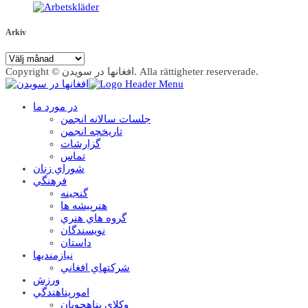
Arkiv
Arkiv
Copyright © افغانها در سویدن. Alla rättigheter reserverade.
در مورد ما
جلسات سالانه انجمن
تاریخچه انجمن
گزارشات
تماس
شوراي زنان
فرهنگي
گنجينه
هنرپيشه ها
گروه هاي هنري
نويسندگان
داستان
نيازمنديها
شرکتهاي افغاني
ورزش
امورپناهندگي
وکلاي پناهجويان