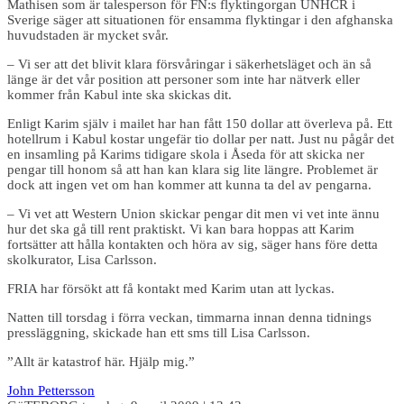
Mathisen som är talesperson för FN:s flyktingorgan UNHCR i
Sverige säger att situationen för ensamma flyktingar i den afghanska
huvudstaden är mycket svår.
– Vi ser att det blivit klara försvåringar i säkerhetsläget och än så
länge är det vår position att personer som inte har nätverk eller
kommer från Kabul inte ska skickas dit.
Enligt Karim själv i mailet har han fått 150 dollar att överleva på. Ett
hotellrum i Kabul kostar ungefär tio dollar per natt. Just nu pågår det
en insamling på Karims tidigare skola i Åseda för att skicka ner
pengar till honom så att han kan klara sig lite längre. Problemet är
dock att ingen vet om han kommer att kunna ta del av pengarna.
– Vi vet att Western Union skickar pengar dit men vi vet inte ännu
hur det ska gå till rent praktiskt. Vi kan bara hoppas att Karim
fortsätter att hålla kontakten och höra av sig, säger hans före detta
skolkurator, Lisa Carlsson.
FRIA har försökt att få kontakt med Karim utan att lyckas.
Natten till torsdag i förra veckan, timmarna innan denna tidnings
pressläggning, skickade han ett sms till Lisa Carlsson.
”Allt är katastrof här. Hjälp mig.”
John Pettersson