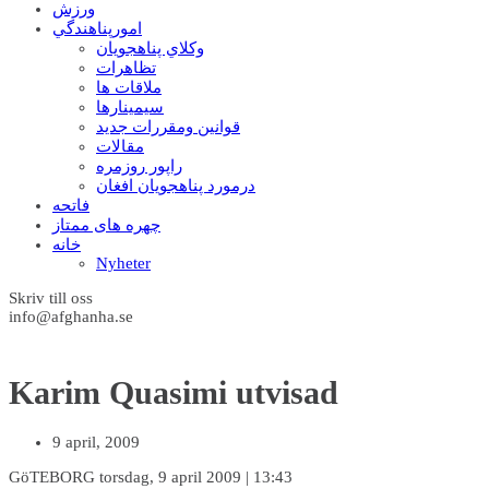
ورزش
امورپناهندگي
وکلاي پناهجويان
تظاهرات
ملاقات ها
سيمينارها
قوانين ومقررات جديد
مقالات
راپور روزمره
درمورد پناهجويان افغان
فاتحه
چهره های ممتاز
خانه
Nyheter
Skriv till oss
info@afghanha.se
Karim Quasimi utvisad
9 april, 2009
GöTEBORG torsdag, 9 april 2009 | 13:43