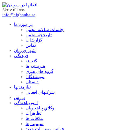
Skriv till oss
info@afghanha.se
در مورد ما
جلسات سالانه انجمن
تاریخچه انجمن
گزارشات
تماس
شوراي زنان
فرهنگي
گنجينه
هنرپيشه ها
گروه هاي هنري
نويسندگان
داستان
نيازمنديها
شرکتهاي افغاني
ورزش
امورپناهندگي
وکلاي پناهجويان
تظاهرات
ملاقات ها
سيمينارها
قوانين ومقررات جديد