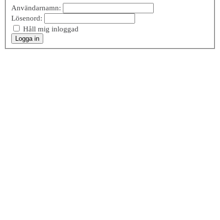
Användarnamn:
Lösenord:
Håll mig inloggad
Logga in