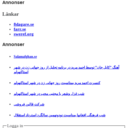
Annonser
Länkar
8dagare.se
farr.se
sweref.org
Annonser
Salamafghan.se
آهنگ ”کابل جان” توسط احمد مرید در برنامه تجلیل از روز جهانی زن در شهر
استاکهولم
کنسرت احمد مرید بمناسبت روز جهانی زن در شهر استاکهولم
شب غزل وشعر با مجتبی محب در شهر استاکهولم
شرکت قالین فروشی
شب فرهنگی افغانها بمناسبت نودونهمین سالگرد استرداد استقلال
Logga in