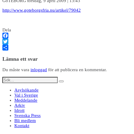
GöTEBORG torsdag, 9 april 2009 | 13:43
http://www.goteborgsfria.nu/artikel/79042
Dela
Facebook
Twitter
Dela
Lämna ett svar
Du måste vara
inloggad
för att publicera en kommentar.
Asylsökande
Val i Sverige
Meddelande
Arkiv
Idrott
Svenska Press
Bli medlem
Kontakt