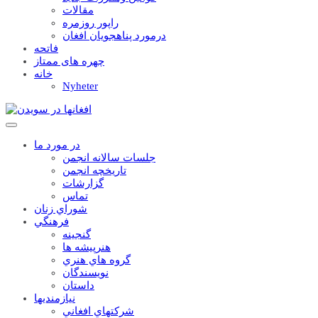
مقالات
راپور روزمره
درمورد پناهجويان افغان
فاتحه
چهره های ممتاز
خانه
Nyheter
در مورد ما
جلسات سالانه انجمن
تاریخچه انجمن
گزارشات
تماس
شوراي زنان
فرهنگي
گنجينه
هنرپيشه ها
گروه هاي هنري
نويسندگان
داستان
نيازمنديها
شرکتهاي افغاني