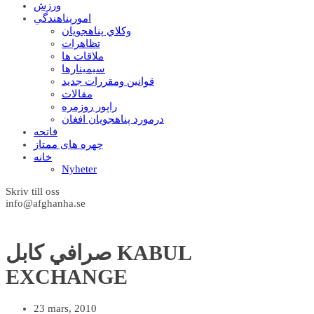
ورزش
امورپناهندگي
وکلاي پناهجويان
تظاهرات
ملاقات ها
سيمينارها
قوانين ومقررات جديد
مقالات
راپور روزمره
درمورد پناهجويان افغان
فاتحه
چهره های ممتاز
خانه
Nyheter
Skriv till oss
info@afghanha.se
صرافي کابل KABUL
EXCHANGE
23 mars, 2010