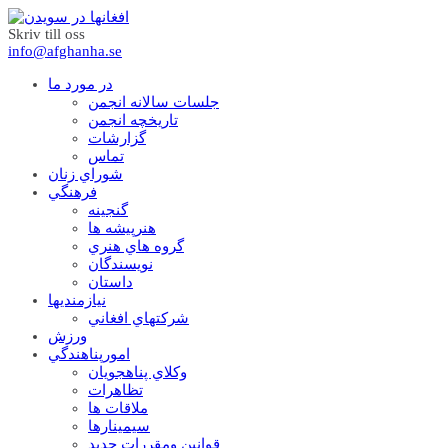
Skriv till oss
info@afghanha.se
در مورد ما
جلسات سالانه انجمن
تاریخچه انجمن
گزارشات
تماس
شوراي زنان
فرهنگي
گنجينه
هنرپيشه ها
گروه هاي هنري
نويسندگان
داستان
نيازمنديها
شرکتهاي افغاني
ورزش
امورپناهندگي
وکلاي پناهجويان
تظاهرات
ملاقات ها
سيمينارها
قوانين ومقررات جديد