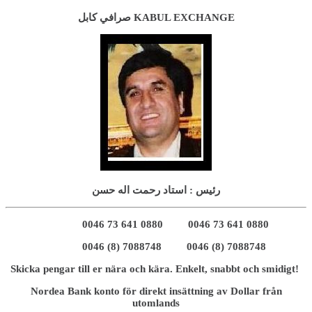
صرافي کابل KABUL EXCHANGE
رئيس : استاد رحمت اله حسن
0046 73 641 0880 0046 73 641 0880
0046 (8) 7088748 0046 (8) 7088748
Skicka pengar till er nära och kära. Enkelt, snabbt och smidigt!
Nordea Bank konto för direkt insättning av Dollar från
utomlands