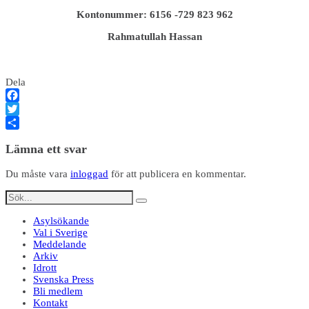
Kontonummer: 6156 -729 823 962
Rahmatullah Hassan
Dela
Facebook
Twitter
Dela
Lämna ett svar
Du måste vara
inloggad
för att publicera en kommentar.
Asylsökande
Val i Sverige
Meddelande
Arkiv
Idrott
Svenska Press
Bli medlem
Kontakt