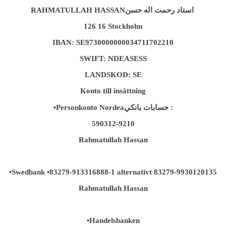
RAHMATULLAH HASSANاستاد رحمت اله حسن
126 16 Stockholm
IBAN: SE9730000000034711702210
SWIFT: NDEASESS
LANDSKOD: SE
Konto till insättning
•Personkonto Nordeaحسابات بانکي :
590312-9210
Rahmatullah Hassan
•Swedbank •83279-913316888-1 alternativt 83279-9930120135
Rahmatullah Hassan
•Handelsbanken