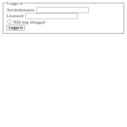
Logga in
Användarnamn:
Lösenord:
Håll mig inloggad
Logga in