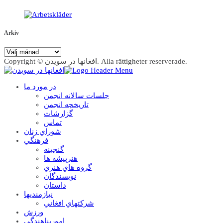
Arkiv
Arkiv
Copyright © افغانها در سویدن. Alla rättigheter reserverade.
در مورد ما
جلسات سالانه انجمن
تاریخچه انجمن
گزارشات
تماس
شوراي زنان
فرهنگي
گنجينه
هنرپيشه ها
گروه هاي هنري
نويسندگان
داستان
نيازمنديها
شرکتهاي افغاني
ورزش
امورپناهندگي