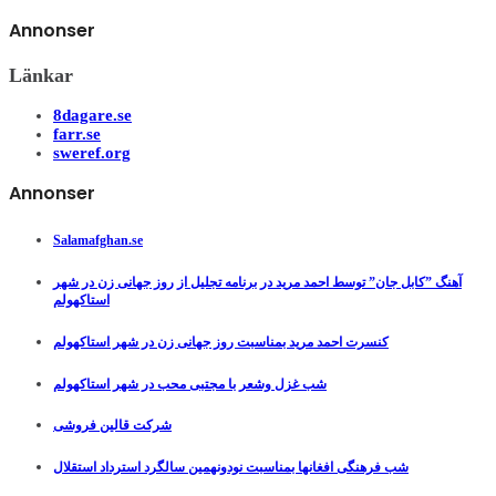
Annonser
Länkar
8dagare.se
farr.se
sweref.org
Annonser
Salamafghan.se
آهنگ ”کابل جان” توسط احمد مرید در برنامه تجلیل از روز جهانی زن در شهر
استاکهولم
کنسرت احمد مرید بمناسبت روز جهانی زن در شهر استاکهولم
شب غزل وشعر با مجتبی محب در شهر استاکهولم
شرکت قالین فروشی
شب فرهنگی افغانها بمناسبت نودونهمین سالگرد استرداد استقلال