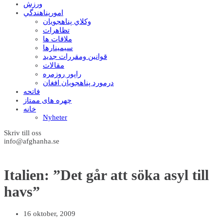
ورزش
امورپناهندگي
وکلاي پناهجويان
تظاهرات
ملاقات ها
سيمينارها
قوانين ومقررات جديد
مقالات
راپور روزمره
درمورد پناهجويان افغان
فاتحه
چهره های ممتاز
خانه
Nyheter
Skriv till oss
info@afghanha.se
Italien: ”Det går att söka asyl till
havs”
16 oktober, 2009