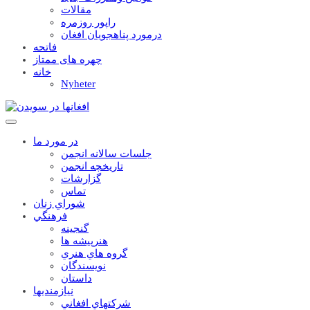
مقالات
راپور روزمره
درمورد پناهجويان افغان
فاتحه
چهره های ممتاز
خانه
Nyheter
در مورد ما
جلسات سالانه انجمن
تاریخچه انجمن
گزارشات
تماس
شوراي زنان
فرهنگي
گنجينه
هنرپيشه ها
گروه هاي هنري
نويسندگان
داستان
نيازمنديها
شرکتهاي افغاني