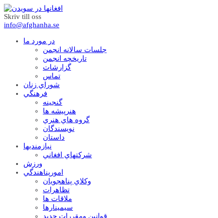
Skriv till oss
info@afghanha.se
در مورد ما
جلسات سالانه انجمن
تاریخچه انجمن
گزارشات
تماس
شوراي زنان
فرهنگي
گنجينه
هنرپيشه ها
گروه هاي هنري
نويسندگان
داستان
نيازمنديها
شرکتهاي افغاني
ورزش
امورپناهندگي
وکلاي پناهجويان
تظاهرات
ملاقات ها
سيمينارها
قوانين ومقررات جديد