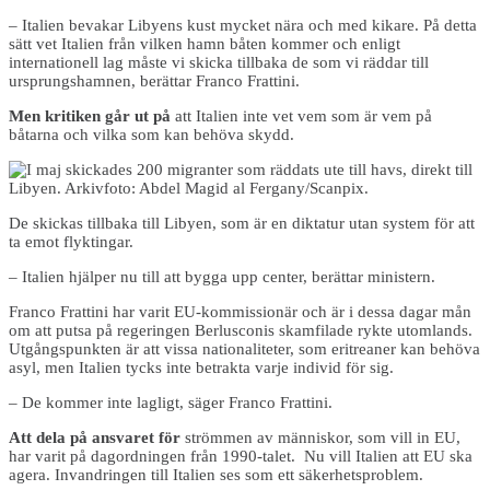
– Italien bevakar Libyens kust mycket nära och med kikare. På detta
sätt vet Italien från vilken hamn båten kommer och enligt
internationell lag måste vi skicka tillbaka de som vi räddar till
ursprungshamnen, berättar Franco Frattini.
Men kritiken går ut på
att Italien inte vet vem som är vem på
båtarna och vilka som kan behöva skydd.
De skickas tillbaka till Libyen, som är en diktatur utan system för att
ta emot flyktingar.
– Italien hjälper nu till att bygga upp center, berättar ministern.
Franco Frattini har varit EU-kommissionär och är i dessa dagar mån
om att putsa på regeringen Berlusconis skamfilade rykte utomlands.
Utgångspunkten är att vissa nationaliteter, som eritreaner kan behöva
asyl, men Italien tycks inte betrakta varje individ för sig.
– De kommer inte lagligt, säger Franco Frattini.
Att dela på ansvaret för
strömmen av människor, som vill in EU,
har varit på dagordningen från 1990-talet. Nu vill Italien att EU ska
agera. Invandringen till Italien ses som ett säkerhetsproblem.