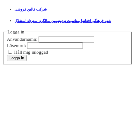
شرکت قالین فروشی
شب فرهنگی افغانها بمناسبت نودونهمین سالگرد استرداد استقلال
Logga in
Användarnamn:
Lösenord:
Håll mig inloggad
Logga in