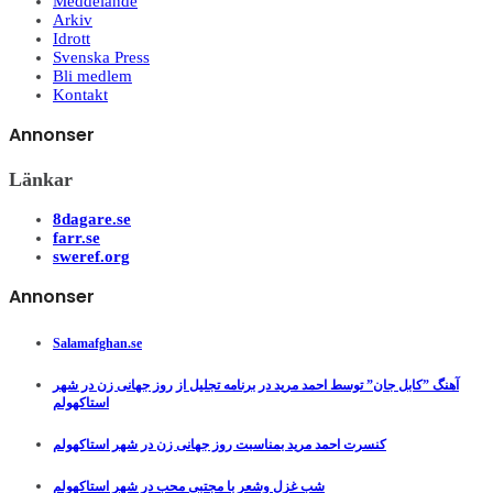
Meddelande
Arkiv
Idrott
Svenska Press
Bli medlem
Kontakt
Annonser
Länkar
8dagare.se
farr.se
sweref.org
Annonser
Salamafghan.se
آهنگ ”کابل جان” توسط احمد مرید در برنامه تجلیل از روز جهانی زن در شهر
استاکهولم
کنسرت احمد مرید بمناسبت روز جهانی زن در شهر استاکهولم
شب غزل وشعر با مجتبی محب در شهر استاکهولم