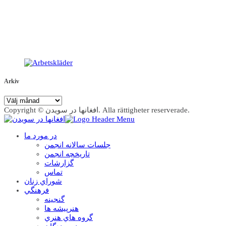
Arkiv
Arkiv
Copyright © افغانها در سویدن. Alla rättigheter reserverade.
در مورد ما
جلسات سالانه انجمن
تاریخچه انجمن
گزارشات
تماس
شوراي زنان
فرهنگي
گنجينه
هنرپيشه ها
گروه هاي هنري