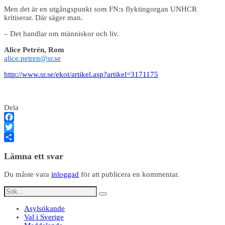
Men det är en utgångspunkt som FN:s flyktingorgan UNHCR
kritiserar. Där säger man.
– Det handlar om människor och liv.
Alice Petrén, Rom
alice.petren@sr.se
http://www.sr.se/ekot/artikel.asp?artikel=3171175
Dela
Facebook
Twitter
Dela
Lämna ett svar
Du måste vara
inloggad
för att publicera en kommentar.
Asylsökande
Val i Sverige