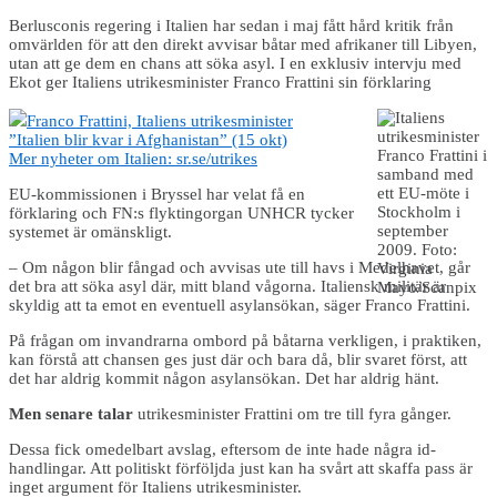
Berlusconis regering i Italien har sedan i maj fått hård kritik från
omvärlden för att den direkt avvisar båtar med afrikaner till Libyen,
utan att ge dem en chans att söka asyl. I en exklusiv intervju med
Ekot ger Italiens utrikesminister Franco Frattini sin förklaring
Franco Frattini, Italiens utrikesminister
”Italien blir kvar i Afghanistan” (15 okt)
Mer nyheter om Italien: sr.se/utrikes
EU-kommissionen i Bryssel har velat få en
förklaring och FN:s flyktingorgan UNHCR tycker
systemet är omänskligt.
– Om någon blir fångad och avvisas ute till havs i Medelhavet, går
det bra att söka asyl där, mitt bland vågorna. Italiensk militär är
skyldig att ta emot en eventuell asylansökan, säger Franco Frattini.
På frågan om invandrarna ombord på båtarna verkligen, i praktiken,
kan förstå att chansen ges just där och bara då, blir svaret först, att
det har aldrig kommit någon asylansökan. Det har aldrig hänt.
Men senare talar
utrikesminister Frattini om tre till fyra gånger.
Dessa fick omedelbart avslag, eftersom de inte hade några id-
handlingar. Att politiskt förföljda just kan ha svårt att skaffa pass är
inget argument för Italiens utrikesminister.