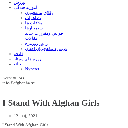
ورزش
امورپناهندگي
وکلاي پناهجويان
تظاهرات
ملاقات ها
سيمينارها
قوانين ومقررات جديد
مقالات
راپور روزمره
درمورد پناهجويان افغان
فاتحه
چهره های ممتاز
خانه
Nyheter
Skriv till oss
info@afghanha.se
I Stand With Afghan Girls
12 maj, 2021
I Stand With Afghan Girls