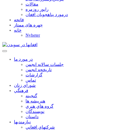
مقالات
راپور روزمره
درمورد پناهجويان افغان
فاتحه
چهره های ممتاز
خانه
Nyheter
در مورد ما
جلسات سالانه انجمن
تاریخچه انجمن
گزارشات
تماس
شوراي زنان
فرهنگي
گنجينه
هنرپيشه ها
گروه هاي هنري
نويسندگان
داستان
نيازمنديها
شرکتهاي افغاني