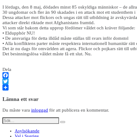
I lördags, den 8 maj, dödades minst 85 oskyldiga människor – de allra
30 ungdomar och fler än 90 skadades i en attack mot ett studenthem i
Dessa attacker mot flickors och ungas rätt till utbildning är avskyvärd
attacker direkt riktade mot Afghanistans framtid.
Vi som står bakom detta upprop fördömer våldet och kräver följande:
• Eldupphör NU!
• De ansvariga för detta illdåd måste ställas till svars inför domstol
• Alla konfliktens parter måste respektera internationell humanitär rä
Det är nu dags för omvärlden att agera. Flickor och pojkars rätt till utbil
Det besinningslösa våldet måste få ett slut. Nu.
Dela
Facebook
Twitter
Dela
Lämna ett svar
Du måste vara
inloggad
för att publicera en kommentar.
Asylsökande
Val i Sverige