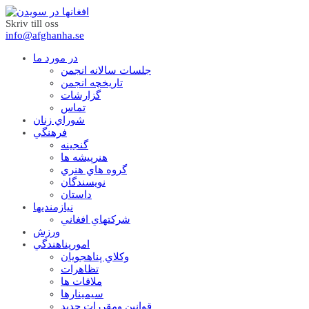
Skriv till oss
info@afghanha.se
در مورد ما
جلسات سالانه انجمن
تاریخچه انجمن
گزارشات
تماس
شوراي زنان
فرهنگي
گنجينه
هنرپيشه ها
گروه هاي هنري
نويسندگان
داستان
نيازمنديها
شرکتهاي افغاني
ورزش
امورپناهندگي
وکلاي پناهجويان
تظاهرات
ملاقات ها
سيمينارها
قوانين ومقررات جديد