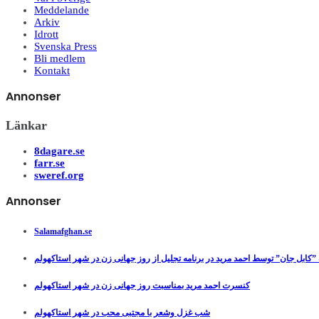
Meddelande
Arkiv
Idrott
Svenska Press
Bli medlem
Kontakt
Annonser
Länkar
8dagare.se
farr.se
sweref.org
Annonser
Salamafghan.se
”کابل جان” توسط احمد مرید در برنامه تجلیل از روز جهانی زن در شهر استاکهولم
کنسرت احمد مرید بمناسبت روز جهانی زن در شهر استاکهولم
شب غزل وشعر با مجتبی محب در شهر استاکهولم