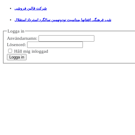
شرکت قالین فروشی
شب فرهنگی افغانها بمناسبت نودونهمین سالگرد استرداد استقلال
Logga in
Användarnamn:
Lösenord:
Håll mig inloggad
Logga in