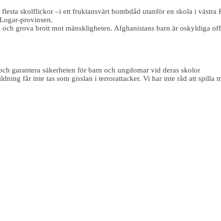
 flesta skolflickor –i ett fruktansvärt bombdåd utanför en skola i väst
 Logar-provinsen.
a och grova brott mot mänskligheten. Afghanistans barn är oskyldiga offe
tt och garantera säkerheten för barn och ungdomar vid deras skolor
dning får inte tas som gisslan i terrorattacker. Vi har inte råd att spilla m