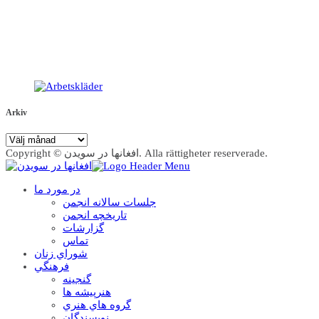
Arkiv
Arkiv
Copyright © افغانها در سویدن. Alla rättigheter reserverade.
در مورد ما
جلسات سالانه انجمن
تاریخچه انجمن
گزارشات
تماس
شوراي زنان
فرهنگي
گنجينه
هنرپيشه ها
گروه هاي هنري
نويسندگان