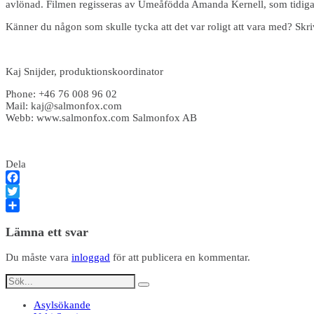
avlönad. Filmen regisseras av Umeåfödda Amanda Kernell, som tidigar
Känner du någon som skulle tycka att det var roligt att vara med? Skriv e
Kaj Snijder, produktionskoordinator
Phone: +46 76 008 96 02
Mail: kaj@salmonfox.com
Webb: www.salmonfox.com Salmonfox AB
Dela
Facebook
Twitter
Dela
Lämna ett svar
Du måste vara
inloggad
för att publicera en kommentar.
Asylsökande