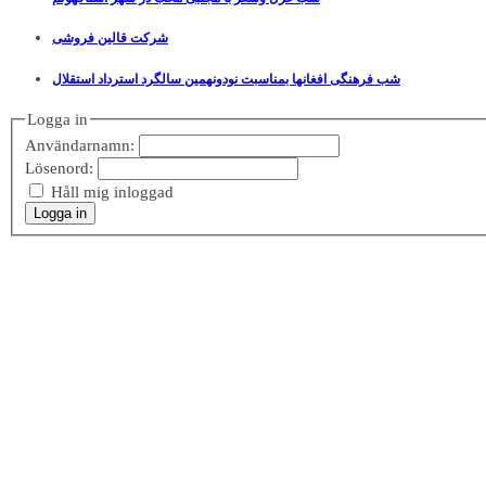
شرکت قالین فروشی
شب فرهنگی افغانها بمناسبت نودونهمین سالگرد استرداد استقلال
Logga in
Användarnamn:
Lösenord:
Håll mig inloggad
Logga in