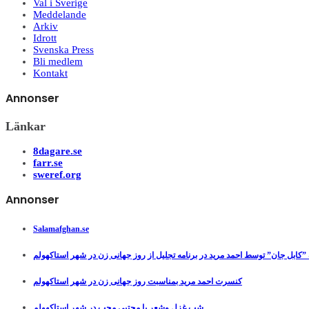
Val i Sverige
Meddelande
Arkiv
Idrott
Svenska Press
Bli medlem
Kontakt
Annonser
Länkar
8dagare.se
farr.se
sweref.org
Annonser
Salamafghan.se
”کابل جان” توسط احمد مرید در برنامه تجلیل از روز جهانی زن در شهر استاکهولم
کنسرت احمد مرید بمناسبت روز جهانی زن در شهر استاکهولم
شب غزل وشعر با مجتبی محب در شهر استاکهولم