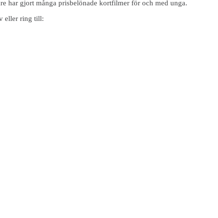
e har gjort många prisbelönade kortfilmer för och med unga.
ller ring till: