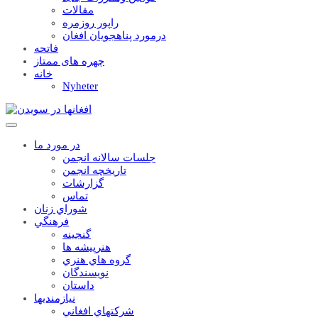
مقالات
راپور روزمره
درمورد پناهجويان افغان
فاتحه
چهره های ممتاز
خانه
Nyheter
در مورد ما
جلسات سالانه انجمن
تاریخچه انجمن
گزارشات
تماس
شوراي زنان
فرهنگي
گنجينه
هنرپيشه ها
گروه هاي هنري
نويسندگان
داستان
نيازمنديها
شرکتهاي افغاني