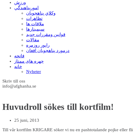
ورزش
امورپناهندگي
وکلاي پناهجويان
تظاهرات
ملاقات ها
سيمينارها
قوانين ومقررات جديد
مقالات
راپور روزمره
درمورد پناهجويان افغان
فاتحه
چهره های ممتاز
خانه
Nyheter
Skriv till oss
info@afghanha.se
Huvudroll sökes till kortfilm!
25 juni, 2013
Till vår kortfilm KRIGARE söker vi nu en pashtotalande pojke eller fl