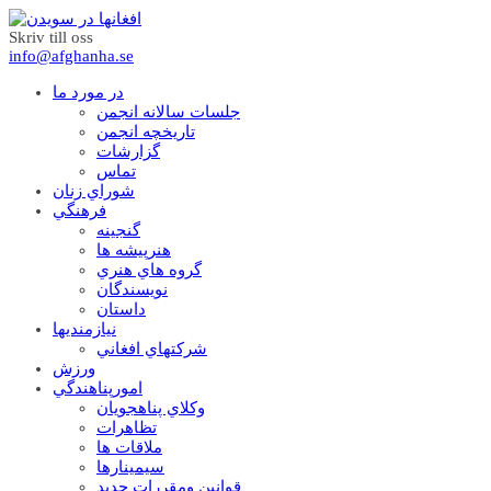
Skriv till oss
info@afghanha.se
در مورد ما
جلسات سالانه انجمن
تاریخچه انجمن
گزارشات
تماس
شوراي زنان
فرهنگي
گنجينه
هنرپيشه ها
گروه هاي هنري
نويسندگان
داستان
نيازمنديها
شرکتهاي افغاني
ورزش
امورپناهندگي
وکلاي پناهجويان
تظاهرات
ملاقات ها
سيمينارها
قوانين ومقررات جديد