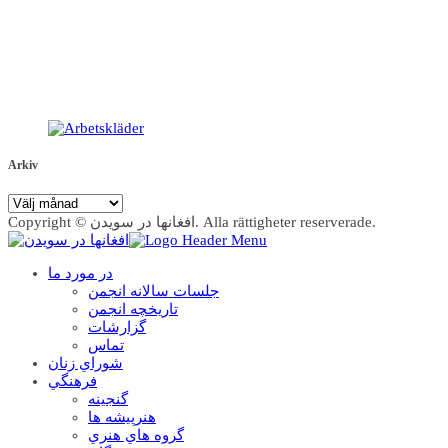
Arkiv
Arkiv
Copyright © افغانها در سویدن. Alla rättigheter reserverade.
در مورد ما
جلسات سالانه انجمن
تاریخچه انجمن
گزارشات
تماس
شوراي زنان
فرهنگي
گنجينه
هنرپيشه ها
گروه هاي هنري