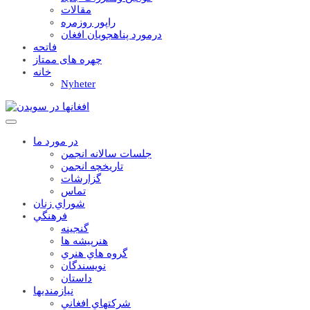
مقالات
راپور روزمره
درمورد پناهجويان افغان
فاتحه
چهره های ممتاز
خانه
Nyheter
در مورد ما
جلسات سالانه انجمن
تاریخچه انجمن
گزارشات
تماس
شوراي زنان
فرهنگي
گنجينه
هنرپيشه ها
گروه هاي هنري
نويسندگان
داستان
نيازمنديها
شرکتهاي افغاني