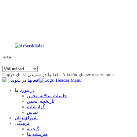
Arkiv
Arkiv
Copyright © افغانها در سویدن. Alla rättigheter reserverade.
در مورد ما
جلسات سالانه انجمن
تاریخچه انجمن
گزارشات
تماس
شوراي زنان
فرهنگي
گنجينه
هنرپيشه ها