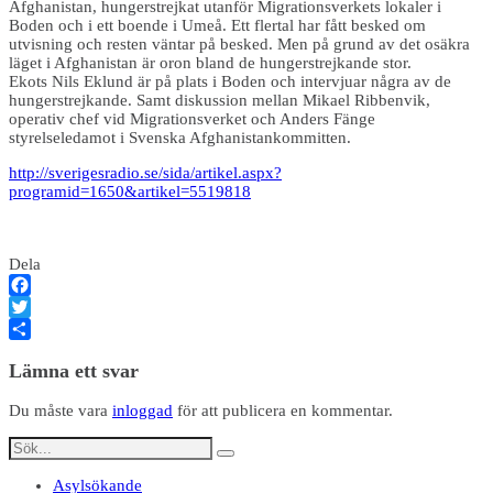
Afghanistan, hungerstrejkat utanför Migrationsverkets lokaler i
Boden och i ett boende i Umeå. Ett flertal har fått besked om
utvisning och resten väntar på besked. Men på grund av det osäkra
läget i Afghanistan är oron bland de hungerstrejkande stor.
Ekots Nils Eklund är på plats i Boden och intervjuar några av de
hungerstrejkande. Samt diskussion mellan Mikael Ribbenvik,
operativ chef vid Migrationsverket och Anders Fänge
styrelseledamot i Svenska Afghanistankommitten.
http://sverigesradio.se/sida/artikel.aspx?
programid=1650&artikel=5519818
Dela
Facebook
Twitter
Dela
Lämna ett svar
Du måste vara
inloggad
för att publicera en kommentar.
Asylsökande