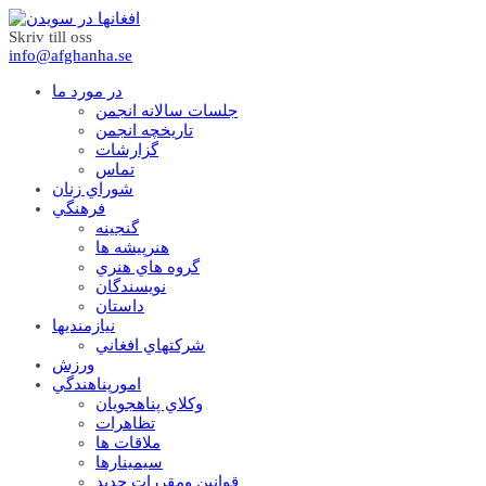
Skriv till oss
info@afghanha.se
در مورد ما
جلسات سالانه انجمن
تاریخچه انجمن
گزارشات
تماس
شوراي زنان
فرهنگي
گنجينه
هنرپيشه ها
گروه هاي هنري
نويسندگان
داستان
نيازمنديها
شرکتهاي افغاني
ورزش
امورپناهندگي
وکلاي پناهجويان
تظاهرات
ملاقات ها
سيمينارها
قوانين ومقررات جديد