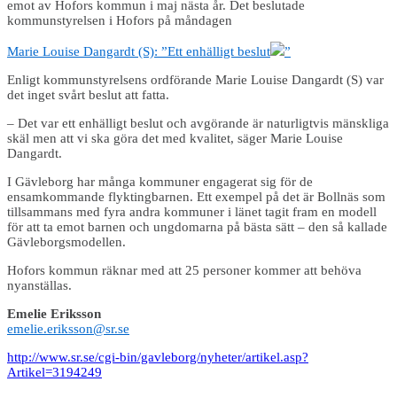
emot av Hofors kommun i maj nästa år. Det beslutade
kommunstyrelsen i Hofors på måndagen
Marie Louise Dangardt (S): ”Ett enhälligt beslut
”
Enligt kommunstyrelsens ordförande Marie Louise Dangardt (S) var
det inget svårt beslut att fatta.
– Det var ett enhälligt beslut och avgörande är naturligtvis mänskliga
skäl men att vi ska göra det med kvalitet, säger Marie Louise
Dangardt.
I Gävleborg har många kommuner engagerat sig för de
ensamkommande flyktingbarnen. Ett exempel på det är Bollnäs som
tillsammans med fyra andra kommuner i länet tagit fram en modell
för att ta emot barnen och ungdomarna på bästa sätt – den så kallade
Gävleborgsmodellen.
Hofors kommun räknar med att 25 personer kommer att behöva
nyanställas.
Emelie Eriksson
emelie.eriksson@sr.se
http://www.sr.se/cgi-bin/gavleborg/nyheter/artikel.asp?
Artikel=3194249