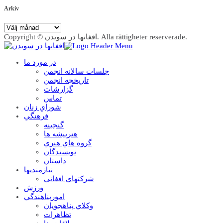
Arkiv
Arkiv
Copyright © افغانها در سویدن. Alla rättigheter reserverade.
در مورد ما
جلسات سالانه انجمن
تاریخچه انجمن
گزارشات
تماس
شوراي زنان
فرهنگي
گنجينه
هنرپيشه ها
گروه هاي هنري
نويسندگان
داستان
نيازمنديها
شرکتهاي افغاني
ورزش
امورپناهندگي
وکلاي پناهجويان
تظاهرات