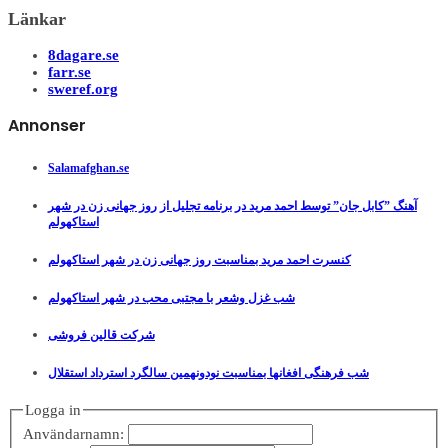
Länkar
8dagare.se
farr.se
sweref.org
Annonser
Salamafghan.se
آهنگ ”کابل جان” توسط احمد مرید در برنامه تجلیل از روز جهانی زن در شهر
استاکهولم
کنسرت احمد مرید بمناسبت روز جهانی زن در شهر استاکهولم
شب غزل وشعر با مجتبی محب در شهر استاکهولم
شرکت قالین فروشی
شب فرهنگی افغانها بمناسبت نودونهمین سالگرد استرداد استقلال
Logga in
Användarnamn: