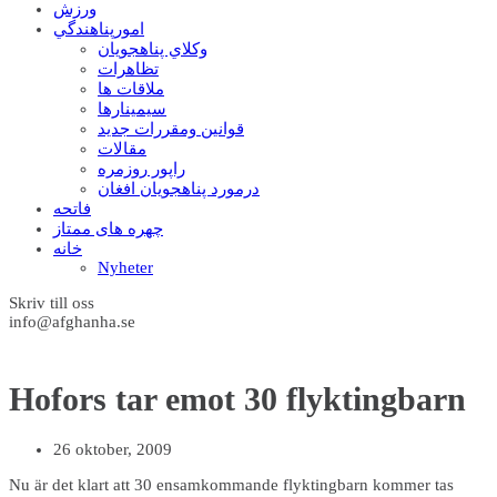
ورزش
امورپناهندگي
وکلاي پناهجويان
تظاهرات
ملاقات ها
سيمينارها
قوانين ومقررات جديد
مقالات
راپور روزمره
درمورد پناهجويان افغان
فاتحه
چهره های ممتاز
خانه
Nyheter
Skriv till oss
info@afghanha.se
Hofors tar emot 30 flyktingbarn
26 oktober, 2009
Nu är det klart att 30 ensamkommande flyktingbarn kommer tas