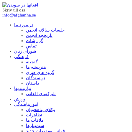
Skriv till oss
info@afghanha.se
در مورد ما
جلسات سالانه انجمن
تاریخچه انجمن
گزارشات
تماس
شوراي زنان
فرهنگي
گنجينه
هنرپيشه ها
گروه هاي هنري
نويسندگان
داستان
نيازمنديها
شرکتهاي افغاني
ورزش
امورپناهندگي
وکلاي پناهجويان
تظاهرات
ملاقات ها
سيمينارها
قوانين ومقررات جديد