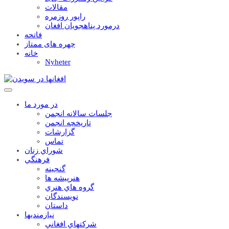
مقالات
راپور روزمره
درمورد پناهجويان افغان
فاتحه
چهره های ممتاز
خانه
Nyheter
در مورد ما
جلسات سالانه انجمن
تاریخچه انجمن
گزارشات
تماس
شوراي زنان
فرهنگي
گنجينه
هنرپيشه ها
گروه هاي هنري
نويسندگان
داستان
نيازمنديها
شرکتهاي افغاني