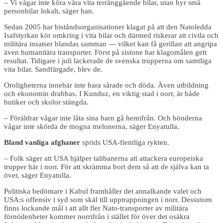
– Vi vågar inte köra våra vita terränggående bilar, utan hyr små
personbilar lokalt, säger han.
Sedan 2005 har biståndsorganisationer klagat på att den Natoledda
Isafstyrkan kör omkring i vita bilar och därmed riskerar att civila och
militära insatser blandas samman — vilket kan få gerillan att angripa
även humanitära transporter. Först på sistone har klagomålen gett
resultat. Tidigare i juli lackerade de svenska trupperna om samtliga
vita bilar. Sandfärgade, blev de.
Oroligheterna innebär inte bara sårade och döda. Även utbildning
och ekonomin drabbas. I Kunduz, en viktig stad i norr, är både
butiker och skolor stängda.
– Föräldrar vågar inte låta sina barn gå hemifrån. Och bönderna
vågar inte skörda de mogna melonerna, säger Enyatulla.
Bland vanliga afghaner
sprids USA-fientliga rykten.
– Folk säger att USA hjälper talibanerna att attackera europeiska
trupper här i norr. För att skrämma bort dem så att de själva kan ta
över, säger Enyatulla.
Politiska bedömare i Kabul framhåller det annalkande valet och
USA:s offensiv i syd som skäl till upptrappningen i norr. Dessutom
finns lockande mål i att allt fler Nato-transporter av militära
förnödenheter kommer norrifrån i stället för över det osäkra