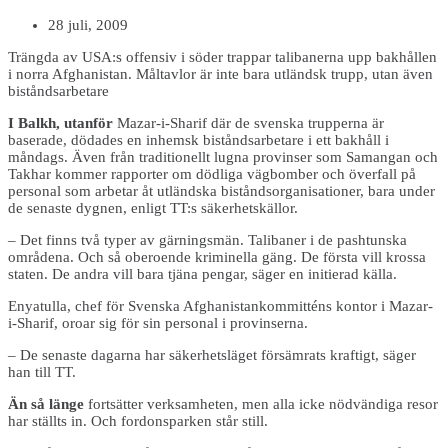
28 juli, 2009
Trängda av USA:s offensiv i söder trappar talibanerna upp bakhållen
i norra Afghanistan. Måltavlor är inte bara utländsk trupp, utan även
biståndsarbetare
I Balkh, utanför
Mazar-i-Sharif där de svenska trupperna är
baserade, dödades en inhemsk biståndsarbetare i ett bakhåll i
måndags. Även från traditionellt lugna provinser som Samangan och
Takhar kommer rapporter om dödliga vägbomber och överfall på
personal som arbetar åt utländska biståndsorganisationer, bara under
de senaste dygnen, enligt TT:s säkerhetskällor.
– Det finns två typer av gärningsmän. Talibaner i de pashtunska
områdena. Och så oberoende kriminella gäng. De första vill krossa
staten. De andra vill bara tjäna pengar, säger en initierad källa.
Enyatulla, chef för Svenska Afghanistankommitténs kontor i Mazar-
i-Sharif, oroar sig för sin personal i provinserna.
– De senaste dagarna har säkerhetsläget försämrats kraftigt, säger
han till TT.
Än så länge
fortsätter verksamheten, men alla icke nödvändiga resor
har ställts in. Och fordonsparken står still.