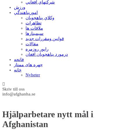
شرکتهاي افغاني
ورزش
امورپناهندگي
وکلاي پناهجويان
تظاهرات
ملاقات ها
سيمينارها
قوانين ومقررات جديد
مقالات
راپور روزمره
درمورد پناهجويان افغان
فاتحه
چهره های ممتاز
خانه
Nyheter
Skriv till oss
info@afghanha.se
Hjälparbetare nytt mål i
Afghanistan