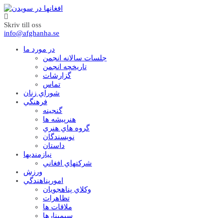
Skriv till oss
info@afghanha.se
در مورد ما
جلسات سالانه انجمن
تاریخچه انجمن
گزارشات
تماس
شوراي زنان
فرهنگي
گنجينه
هنرپيشه ها
گروه هاي هنري
نويسندگان
داستان
نيازمنديها
شرکتهاي افغاني
ورزش
امورپناهندگي
وکلاي پناهجويان
تظاهرات
ملاقات ها
سيمينارها