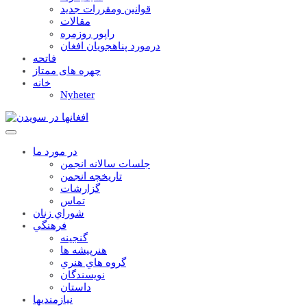
قوانين ومقررات جديد
مقالات
راپور روزمره
درمورد پناهجويان افغان
فاتحه
چهره های ممتاز
خانه
Nyheter
در مورد ما
جلسات سالانه انجمن
تاریخچه انجمن
گزارشات
تماس
شوراي زنان
فرهنگي
گنجينه
هنرپيشه ها
گروه هاي هنري
نويسندگان
داستان
نيازمنديها