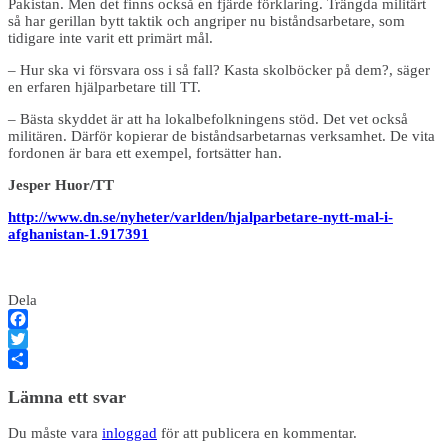
Pakistan. Men det finns också en fjärde förklaring. Trängda militärt
så har gerillan bytt taktik och angriper nu biståndsarbetare, som
tidigare inte varit ett primärt mål.
– Hur ska vi försvara oss i så fall? Kasta skolböcker på dem?, säger
en erfaren hjälparbetare till TT.
– Bästa skyddet är att ha lokalbefolkningens stöd. Det vet också
militären. Därför kopierar de biståndsarbetarnas verksamhet. De vita
fordonen är bara ett exempel, fortsätter han.
Jesper Huor/TT
http://www.dn.se/nyheter/varlden/hjalparbetare-nytt-mal-i-
afghanistan-1.917391
Dela
Facebook
Twitter
Dela
Lämna ett svar
Du måste vara
inloggad
för att publicera en kommentar.