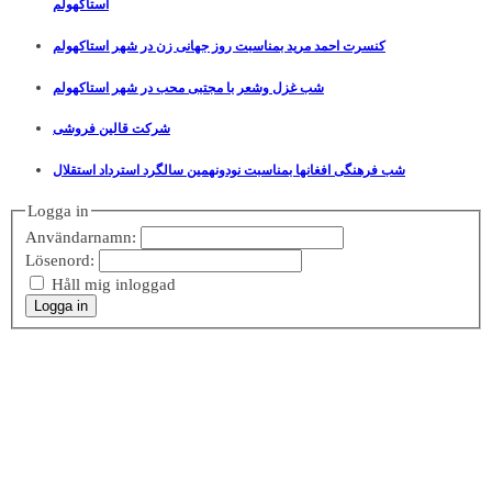
استاکهولم
کنسرت احمد مرید بمناسبت روز جهانی زن در شهر استاکهولم
شب غزل وشعر با مجتبی محب در شهر استاکهولم
شرکت قالین فروشی
شب فرهنگی افغانها بمناسبت نودونهمین سالگرد استرداد استقلال
Logga in
Användarnamn:
Lösenord:
Håll mig inloggad
Logga in