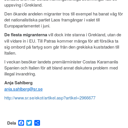
uppsving i Grekland.
Den ökande andelen migranter tros till exempel ha banat väg för
det nationalistiska partiet Laos framgångar i valet till
Europaparlamentet i juni.
De flesta migranterna
vill dock inte stanna i Grekland, utan de
vill vidare in i EU. Till Patras kommer många för att försöka ta
sig ombord på fartyg som går från den grekiska kuststaden till
Italien.
I veckan besöker landets premiärminister Costas Karamanlis
Spanien och Italien för att bland annat diskutera problem med
illegal invandring.
Anja Sahlberg
anja.sahlberg@sr.se
http://www.sr.se/ekot/artikel.asp?artikel=2966677
Facebook
Twitter
Dela
Dela