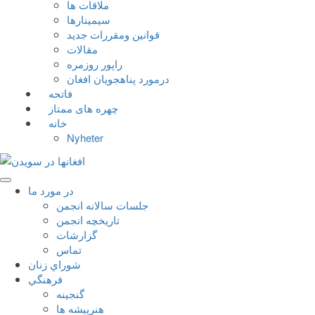
ملاقات ها
سيمينارها
قوانين ومقررات جديد
مقالات
راپور روزمره
درمورد پناهجويان افغان
فاتحه
چهره های ممتاز
خانه
Nyheter
در مورد ما
جلسات سالانه انجمن
تاریخچه انجمن
گزارشات
تماس
شوراي زنان
فرهنگي
گنجينه
هنرپيشه ها