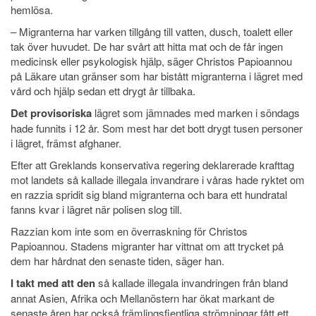
hemlösa.
– Migranterna har varken tillgång till vatten, dusch, toalett eller
tak över huvudet. De har svårt att hitta mat och de får ingen
medicinsk eller psykologisk hjälp, säger Christos Papioannou
på Läkare utan gränser som har bistått migranterna i lägret med
vård och hjälp sedan ett drygt år tillbaka.
Det provisoriska
lägret som jämnades med marken i söndags
hade funnits i 12 år. Som mest har det bott drygt tusen personer
i lägret, främst afghaner.
Efter att Greklands konservativa regering deklarerade krafttag
mot landets så kallade illegala invandrare i våras hade ryktet om
en razzia spridit sig bland migranterna och bara ett hundratal
fanns kvar i lägret när polisen slog till.
Razzian kom inte som en överraskning för Christos
Papioannou. Stadens migranter har vittnat om att trycket på
dem har hårdnat den senaste tiden, säger han.
I takt med att den
så kallade illegala invandringen från bland
annat Asien, Afrika och Mellanöstern har ökat markant de
senaste åren har också främlingsfientliga strömningar fått ett