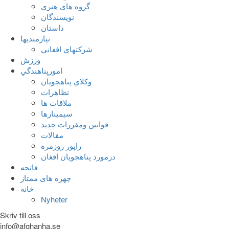
گروه هاي هنري
نويسندگان
داستان
نيازمنديها
شرکتهاي افغاني
ورزش
امورپناهندگي
وکلاي پناهجويان
تظاهرات
ملاقات ها
سيمينارها
قوانين ومقررات جديد
مقالات
راپور روزمره
درمورد پناهجويان افغان
فاتحه
چهره های ممتاز
خانه
Nyheter
Skriv till oss
info@afghanha.se