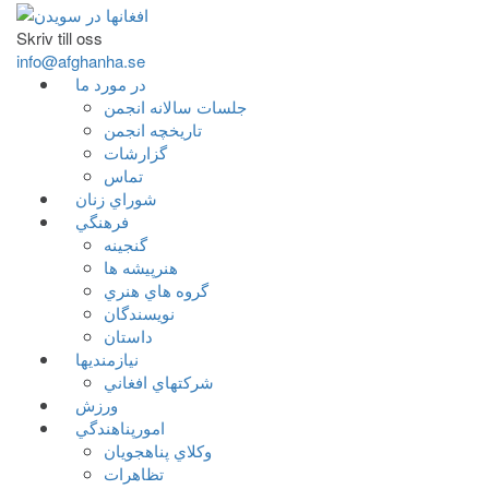
Skriv till oss
info@afghanha.se
در مورد ما
جلسات سالانه انجمن
تاریخچه انجمن
گزارشات
تماس
شوراي زنان
فرهنگي
گنجينه
هنرپيشه ها
گروه هاي هنري
نويسندگان
داستان
نيازمنديها
شرکتهاي افغاني
ورزش
امورپناهندگي
وکلاي پناهجويان
تظاهرات