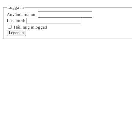
Logga in
Användarnamn:
Lösenord:
Håll mig inloggad
Logga in