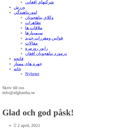
شرکتهاي افغاني
ورزش
امورپناهندگي
وکلاي پناهجويان
تظاهرات
ملاقات ها
سيمينارها
قوانين ومقررات جديد
مقالات
راپور روزمره
درمورد پناهجويان افغان
فاتحه
چهره های ممتاز
خانه
Nyheter
Skriv till oss
info@afghanha.se
Glad och god påsk!
2 april, 2021