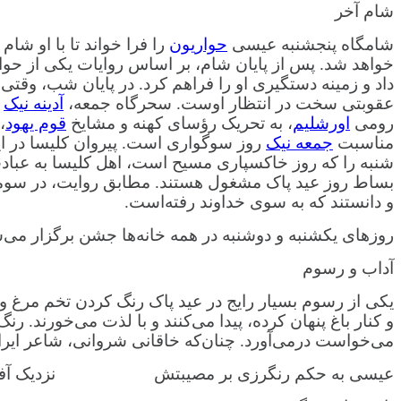
شام آخر
شامگاه پنجشنبه عیسی
حواریون
را فرا خواند تا با او شا
خواهد شد. پس از پایان شام، بر اساس روایات یکی از حوار
داد و زمینه دستگیری او را فراهم کرد. در پایان شب، وقتی 
عقوبتی سخت در انتظار اوست. سحرگاه جمعه،
آدینه نیک
س
رومی
اورشلیم
، به تحریک رؤسای کهنه و مشایخ
قوم یهود
،
مناسبت
جمعه نیک
روز سوگواری است. پیروان کلیسا در ای
شنبه را که روز خاکسپاری مسیح است، اهل کلیسا به عبادت
بساط روز عید پاک مشغول هستند. مطابق روایت، در سومین ر
و دانستند که به سوی خداوند رفته‌است.
روزهای یکشنبه و دوشنبه در همه خانه‌ها جشن برگزار می‌ش
آداب و رسوم
یکی از رسوم بسیار رایج در عید پاک رنگ کردن تخم مرغ و 
و کنار باغ پنهان کرده، پیدا می‌کنند و با لذت می‌خورند. 
می‌خواست درمی‌آورد. چنان‌که خاقانی شروانی، شاعر ایرا
عیسی به حکم رنگرزی بر مصیبتش نزدیک آفتاب 