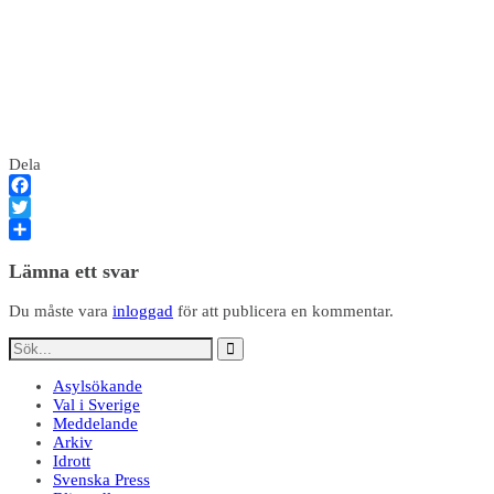
Dela
Facebook
Twitter
Dela
Lämna ett svar
Du måste vara
inloggad
för att publicera en kommentar.
Asylsökande
Val i Sverige
Meddelande
Arkiv
Idrott
Svenska Press