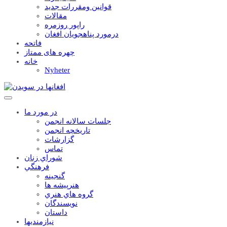
قوانين ومقررات جديد
مقالات
راپور روزمره
درمورد پناهجويان افغان
فاتحه
چهره های ممتاز
خانه
Nyheter
در مورد ما
جلسات سالانه انجمن
تاریخچه انجمن
گزارشات
تماس
شوراي زنان
فرهنگي
گنجينه
هنرپيشه ها
گروه هاي هنري
نويسندگان
داستان
نيازمنديها