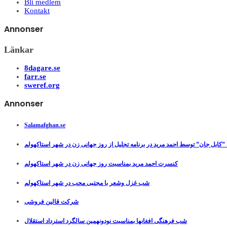
Bli medlem
Kontakt
Annonser
Länkar
8dagare.se
farr.se
sweref.org
Annonser
Salamafghan.se
”کابل جان” توسط احمد مرید در برنامه تجلیل از روز جهانی زن در شهر استاکهولم
کنسرت احمد مرید بمناسبت روز جهانی زن در شهر استاکهولم
شب غزل وشعر با مجتبی محب در شهر استاکهولم
شرکت قالین فروشی
شب فرهنگی افغانها بمناسبت نودونهمین سالگرد استرداد استقلال