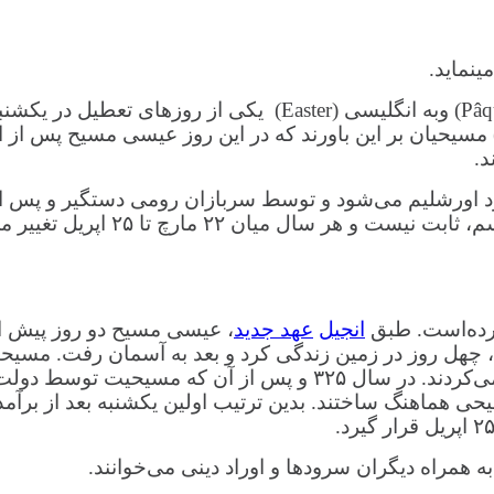
ینماید.
عید پاک (جشن پاک) به سویدنی (Påsk ) ، به فرانسوی (Pâques) وبه 
یان بر این باورند که در این روز عیسی مسیح پس از این
د.
ه عیسی وارد اورشلیم می‌شود و توسط سربازان رومی دستگیر و پس
مصلوب می‌شود. زمان این عید، بر
ورده‌است. طبق
انجیل
عهد جدید
، عیسی مسیح دو روز پیش ا
 چهل روز در زمین زندگی کرد و بعد به آسمان رفت. مسیحی
رستاخیز پیشوای خود را همزمان با مراسم عید فصح برپا می‌کردند. د
سیحی هماهنگ ساختند. بدین ترتیب اولین یکشنبه بعد از برآم
به همراه دیگران سرودها و اوراد دینی می‌خوانند.