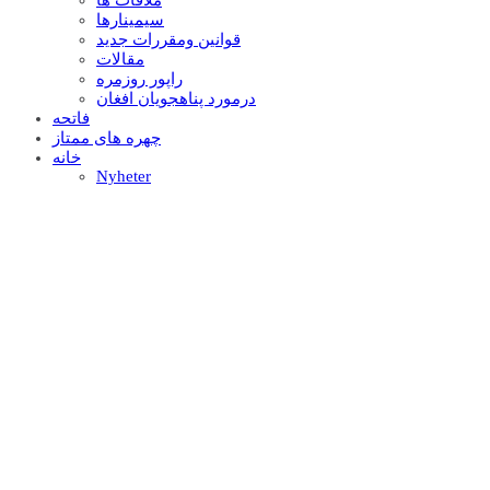
ملاقات ها
سيمينارها
قوانين ومقررات جديد
مقالات
راپور روزمره
درمورد پناهجويان افغان
فاتحه
چهره های ممتاز
خانه
Nyheter