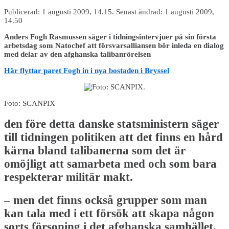
Publicerad: 1 augusti 2009, 14.15. Senast ändrad: 1 augusti 2009,
14.50
Anders Fogh Rasmussen säger i tidningsintervjuer på sin första
arbetsdag som Natochef att försvarsalliansen bör inleda en dialog
med delar av den afghanska talibanrörelsen
Här flyttar paret Fogh in i nya bostaden i Bryssel
Foto: SCANPIX
den före detta danske statsministern säger
till tidningen politiken att det finns en hård
kärna bland talibanerna som det är
omöjligt att samarbeta med och som bara
respekterar militär makt.
– men det finns också grupper som man
kan tala med i ett försök att skapa någon
sorts försoning i det afghanska samhället,