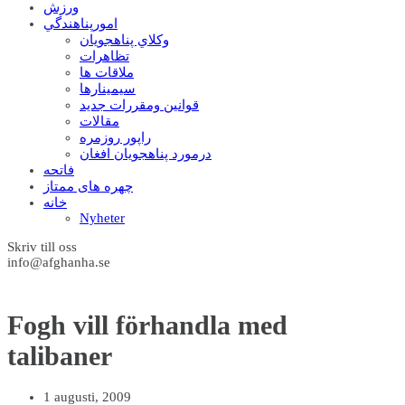
ورزش
امورپناهندگي
وکلاي پناهجويان
تظاهرات
ملاقات ها
سيمينارها
قوانين ومقررات جديد
مقالات
راپور روزمره
درمورد پناهجويان افغان
فاتحه
چهره های ممتاز
خانه
Nyheter
Skriv till oss
info@afghanha.se
Fogh vill förhandla med
talibaner
1 augusti, 2009