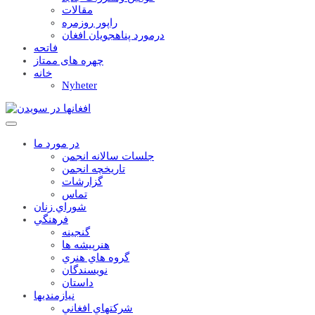
مقالات
راپور روزمره
درمورد پناهجويان افغان
فاتحه
چهره های ممتاز
خانه
Nyheter
در مورد ما
جلسات سالانه انجمن
تاریخچه انجمن
گزارشات
تماس
شوراي زنان
فرهنگي
گنجينه
هنرپيشه ها
گروه هاي هنري
نويسندگان
داستان
نيازمنديها
شرکتهاي افغاني