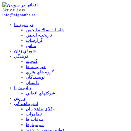
Skriv till oss
info@afghanha.se
در مورد ما
جلسات سالانه انجمن
تاریخچه انجمن
گزارشات
تماس
شوراي زنان
فرهنگي
گنجينه
هنرپيشه ها
گروه هاي هنري
نويسندگان
داستان
نيازمنديها
شرکتهاي افغاني
ورزش
امورپناهندگي
وکلاي پناهجويان
تظاهرات
ملاقات ها
سيمينارها
قوانين ومقررات جديد