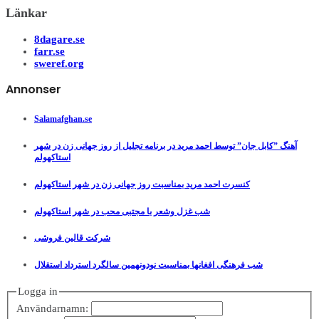
Länkar
8dagare.se
farr.se
sweref.org
Annonser
Salamafghan.se
آهنگ ”کابل جان” توسط احمد مرید در برنامه تجلیل از روز جهانی زن در شهر
استاکهولم
کنسرت احمد مرید بمناسبت روز جهانی زن در شهر استاکهولم
شب غزل وشعر با مجتبی محب در شهر استاکهولم
شرکت قالین فروشی
شب فرهنگی افغانها بمناسبت نودونهمین سالگرد استرداد استقلال
Logga in
Användarnamn: