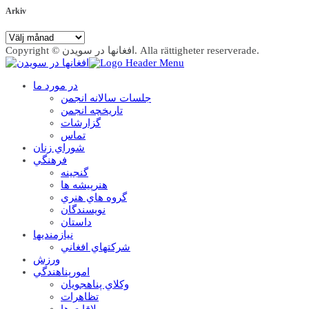
Arkiv
Arkiv
Copyright © افغانها در سویدن. Alla rättigheter reserverade.
در مورد ما
جلسات سالانه انجمن
تاریخچه انجمن
گزارشات
تماس
شوراي زنان
فرهنگي
گنجينه
هنرپيشه ها
گروه هاي هنري
نويسندگان
داستان
نيازمنديها
شرکتهاي افغاني
ورزش
امورپناهندگي
وکلاي پناهجويان
تظاهرات