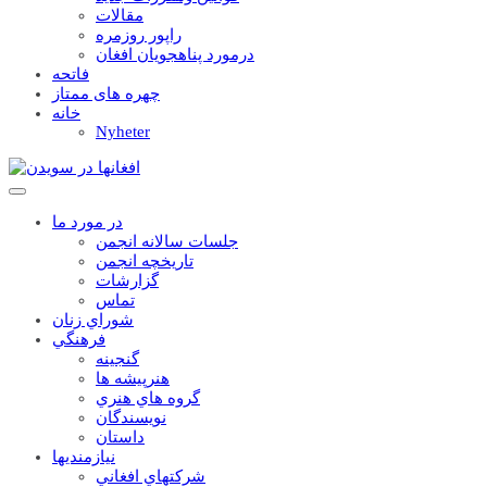
مقالات
راپور روزمره
درمورد پناهجويان افغان
فاتحه
چهره های ممتاز
خانه
Nyheter
در مورد ما
جلسات سالانه انجمن
تاریخچه انجمن
گزارشات
تماس
شوراي زنان
فرهنگي
گنجينه
هنرپيشه ها
گروه هاي هنري
نويسندگان
داستان
نيازمنديها
شرکتهاي افغاني