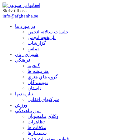
Skriv till oss
info@afghanha.se
در مورد ما
جلسات سالانه انجمن
تاریخچه انجمن
گزارشات
تماس
شوراي زنان
فرهنگي
گنجينه
هنرپيشه ها
گروه هاي هنري
نويسندگان
داستان
نيازمنديها
شرکتهاي افغاني
ورزش
امورپناهندگي
وکلاي پناهجويان
تظاهرات
ملاقات ها
سيمينارها
قوانين ومقررات جديد