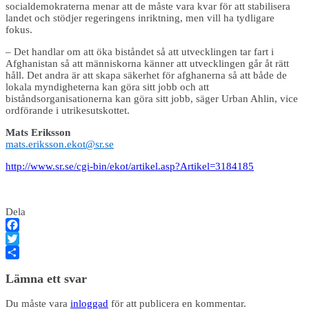
socialdemokraterna menar att de måste vara kvar för att stabilisera
landet och stödjer regeringens inriktning, men vill ha tydligare
fokus.
– Det handlar om att öka biståndet så att utvecklingen tar fart i
Afghanistan så att människorna känner att utvecklingen går åt rätt
håll. Det andra är att skapa säkerhet för afghanerna så att både de
lokala myndigheterna kan göra sitt jobb och att
biståndsorganisationerna kan göra sitt jobb, säger Urban Ahlin, vice
ordförande i utrikesutskottet.
Mats Eriksson
mats.eriksson.ekot@sr.se
http://www.sr.se/cgi-bin/ekot/artikel.asp?Artikel=3184185
Dela
Facebook
Twitter
Dela
Lämna ett svar
Du måste vara
inloggad
för att publicera en kommentar.