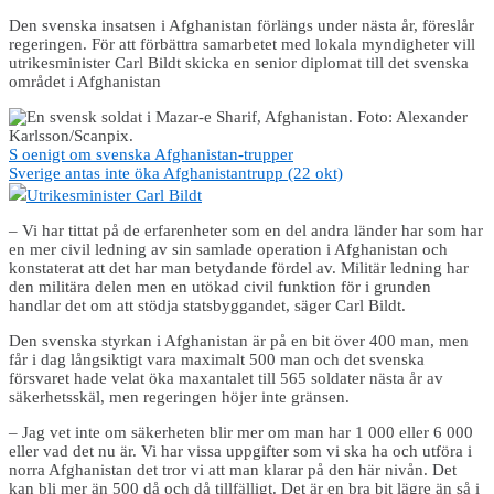
Den svenska insatsen i Afghanistan förlängs under nästa år, föreslår
regeringen. För att förbättra samarbetet med lokala myndigheter vill
utrikesminister Carl Bildt skicka en senior diplomat till det svenska
området i Afghanistan
S oenigt om svenska Afghanistan-trupper
Sverige antas inte öka Afghanistantrupp (22 okt)
Utrikesminister Carl Bildt
– Vi har tittat på de erfarenheter som en del andra länder har som har
en mer civil ledning av sin samlade operation i Afghanistan och
konstaterat att det har man betydande fördel av. Militär ledning har
den militära delen men en utökad civil funktion för i grunden
handlar det om att stödja statsbyggandet, säger Carl Bildt.
Den svenska styrkan i Afghanistan är på en bit över 400 man, men
får i dag långsiktigt vara maximalt 500 man och det svenska
försvaret hade velat öka maxantalet till 565 soldater nästa år av
säkerhetsskäl, men regeringen höjer inte gränsen.
– Jag vet inte om säkerheten blir mer om man har 1 000 eller 6 000
eller vad det nu är. Vi har vissa uppgifter som vi ska ha och utföra i
norra Afghanistan det tror vi att man klarar på den här nivån. Det
kan bli mer än 500 då och då tillfälligt. Det är en bra bit lägre än så i