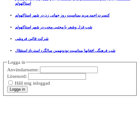
استاکهولم
کنسرت احمد مرید بمناسبت روز جهانی زن در شهر استاکهولم
شب غزل وشعر با مجتبی محب در شهر استاکهولم
شرکت قالین فروشی
شب فرهنگی افغانها بمناسبت نودونهمین سالگرد استرداد استقلال
Logga in
Användarnamn:
Lösenord:
Håll mig inloggad
Logga in