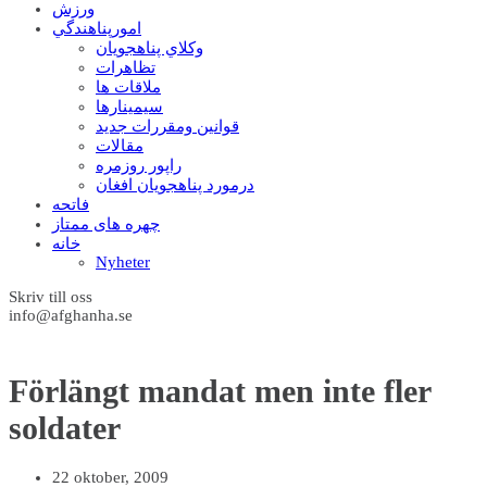
ورزش
امورپناهندگي
وکلاي پناهجويان
تظاهرات
ملاقات ها
سيمينارها
قوانين ومقررات جديد
مقالات
راپور روزمره
درمورد پناهجويان افغان
فاتحه
چهره های ممتاز
خانه
Nyheter
Skriv till oss
info@afghanha.se
Förlängt mandat men inte fler
soldater
22 oktober, 2009