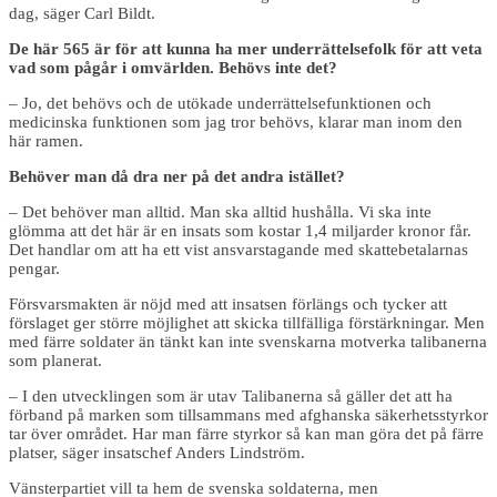
dag, säger Carl Bildt.
De här 565 är för att kunna ha mer underrättelsefolk för att veta
vad som pågår i omvärlden. Behövs inte det?
– Jo, det behövs och de utökade underrättelsefunktionen och
medicinska funktionen som jag tror behövs, klarar man inom den
här ramen.
Behöver man då dra ner på det andra istället?
– Det behöver man alltid. Man ska alltid hushålla. Vi ska inte
glömma att det här är en insats som kostar 1,4 miljarder kronor får.
Det handlar om att ha ett vist ansvarstagande med skattebetalarnas
pengar.
Försvarsmakten är nöjd med att insatsen förlängs och tycker att
förslaget ger större möjlighet att skicka tillfälliga förstärkningar. Men
med färre soldater än tänkt kan inte svenskarna motverka talibanerna
som planerat.
– I den utvecklingen som är utav Talibanerna så gäller det att ha
förband på marken som tillsammans med afghanska säkerhetsstyrkor
tar över området. Har man färre styrkor så kan man göra det på färre
platser, säger insatschef Anders Lindström.
Vänsterpartiet vill ta hem de svenska soldaterna, men